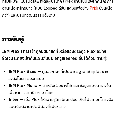
ที่ไม่เหมาะ: แบรนด์ไลฟ์สไตล์ผู้บริโภค (Plex อ่านเป็นเชิงเทคนิค) การ
อ่านเนื้อหาไทยยาว (แบบ Looped ดีขึ้น แต่เซริฟอย่าง
Pridi
ยังเหนือ
กว่า) และบริบทวัฒนธรรมดั้งเดิม
การจับคู่
IBM Plex Thai เข้าคู่กับสมาชิกที่เหลือของตระกูล Plex อย่าง
ชัดเจน แต่ยังเข้ากับแซนส์แบบ engineered อื่นได้ด้วย
สามคู่:
IBM Plex Sans
— คู่สองภาษาที่เป็นมาตรฐาน เข้าคู่กันอย่าง
ลงตัวโดยการออกแบบ
IBM Plex Mono
— สำหรับตัวอย่างโค้ดและข้อมูลแบบตารางใน
เนื้อหาทางเทคนิคภาษาไทย
Inter
— เมื่อ Plex ให้ความรู้สึก branded เกินไป Inter โครงฮิว
แมนนิสต์อ่านเป็นพี่น้องที่เป็นกลาง