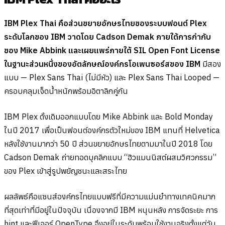
IBM Plex Thai คือส่วนขยายอักษรไทยของระบบฟอนต์ Plex
ระดับโลกของ IBM วาดโดย Cadson Demak ภายใต้การกำกับ
ของ Mike Abbink และเผยแพร่ภายใต้ SIL Open Font License
ในฐานะส่วนหนึ่งของอัตลักษณ์องค์กรโอเพนซอร์สของ IBM
มีสอง
แบบ — Plex Sans Thai (ไม่มีหัว) และ Plex Sans Thai Looped —
ครอบคลุมเจ็ดน้ำหนักพร้อมอิตาลิกคู่กัน
IBM Plex ดั้งเดิมออกแบบโดย Mike Abbink และ Bold Monday
ในปี 2017 เพื่อเป็นฟอนต์องค์กรตัวใหม่ของ IBM แทนที่ Helvetica
หลังใช้งานมากว่า 50 ปี ส่วนขยายอักษรไทยตามมาในปี 2018 โดย
Cadson Demak ถ่ายทอดบุคลิกแบบ “ฮิวแมนนิสต์ผสมวิศวกรรม”
ของ Plex เข้าสู่รูปพยัญชนะและสระไทย
ผลลัพธ์คือแซนส์องค์กรไทยแบบฟรีที่มีความแม่นยำทางเทคนิคมาก
ที่สุดเท่าที่มีอยู่ในปัจจุบัน เนื่องจากมี IBM หนุนหลัง การจัดระยะ การ
hint และฟีเจอร์ OpenType จึงอยู่ในระดับพร้อมใช้งานจริงตั้งแต่วัน