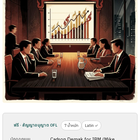
ฟรี · สัญญาอนุญาต OFL
7 น้ำหนัก
Latin ✓
Cadson Demak for IBM (Mike
นักออกแบบ