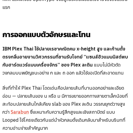
แรก
การออกแบบตัวอักษรและโทน
IBM Plex Thai ใช้ปลายเรขาคณิตคม x-height สูง และก้านตั้ง
ตรงกลิ่นอายงานวิศวกรรมที่ขานรับโจทย์ “แซนส์ฮิวแมนนิสต์พบ
กับฮาร์ดแวร์แบบเครื่องจักร” ของ Plex ละติน
แบบไม่มีหัวตัด
วงกลมบนพยัญชนะอย่าง ก และ ถ ออก แล้วใช้ขอเปิดที่สะอาดแทน
สิ่งที่ทำให้ Plex Thai โดดเด่นคือปลายเส้นที่บานออกอย่างละเอียด
อ่อน — ปลายเส้นของ น หรือ ม มีการขยายออกทางสายตาเล็กน้อยที่
สะท้อนปลายเส้นใกล้เคียง slab ของ Plex ละติน วรรณยุกต์วางสูง
กว่า
Sarabun
ซึ่งเหมาะกับความรู้สึกสูงและเชิงสถาปัตย์ แบบ
Looped ใช้โครงเดียวกันแต่นำหัวกลมดั้งเดิมกลับมาสำหรับบริบทที่
ความอ่านง่ายสำคัญมาก