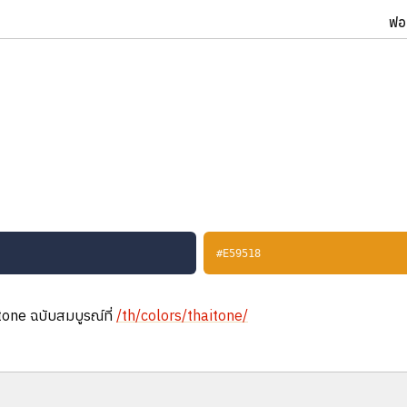
ฟอ
#E59518
aitone ฉบับสมบูรณ์ที่
/th/colors/thaitone/