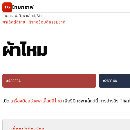
ข้ามไปยังเนื้อหา
ไทยกราฟ
TG
ไทยกราฟ
/
สี
/
พาเล็ตต์
/
Silk
พาเล็ตต์สีไทย · ผ้าทอย้อมสีธรรมชาติ
ผ้าไหม
#A83F3A
#26314A
เปิด
เครื่องมือสร้างพาเล็ตต์สีไทย
เพื่อรีมิกซ์พาเล็ตต์นี้ การอ้างอิง Th
เนื้อหาที่เกี่ยวข้อง