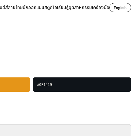
นต์
สี
ลายไทย
นักออกแบบ
สตูดิโอ
เรียนรู้
อุตสาหกรรม
เครื่องมือ
English
#0F1419