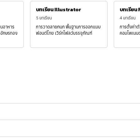
บทเรียน Illustrator
บทเรียน
5 บทเรียน
4 บทเรียน
้านอาหาร
การวาดลายกนก พื้นฐานการออกแบบ
การตั้งค่าต
วอักษรทอง
ฟอนต์ไทย เวิร์กโฟลว์บรรจุภัณฑ์
คอมโพเนนต