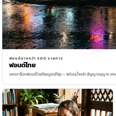
ฟอนต์มากกว่า 500 รายการ
ฟอนต์ไทย
แคตตาล็อกฟอนต์ไทยที่สมบูรณ์ที่สุด — พร้อมน้ำหนัก สัญญาอนุญาต เค