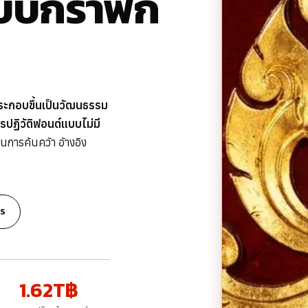
บบกราฟิก
ระกอบขึ้นเป็นวัฒนธรรม
ปฏิวัติฟอนต์แบบไม่มี
นการค้นคว้า อ้างอิง
ษร
1.62T฿