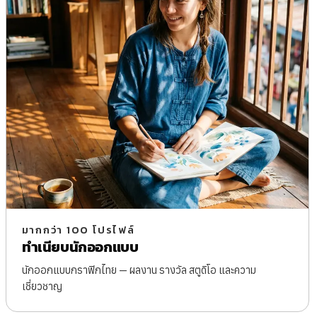
มากกว่า 100 โปรไฟล์
ทำเนียบนักออกแบบ
นักออกแบบกราฟิกไทย — ผลงาน รางวัล สตูดิโอ และความ
เชี่ยวชาญ