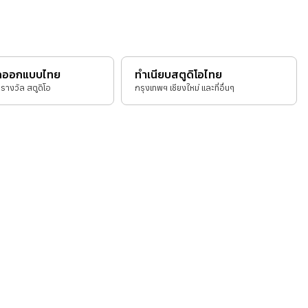
ักออกแบบไทย
ทำเนียบสตูดิโอไทย
รางวัล สตูดิโอ
กรุงเทพฯ เชียงใหม่ และที่อื่นๆ