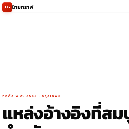
ข้ามไปยังเนื้อหา
ไทยกราฟ
TG
ก่อตั้ง พ.ศ. 2543 · กรุงเทพฯ
แหล่งอ้างอิงที่สมบ