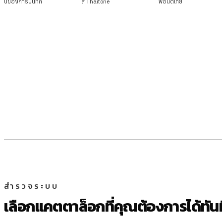
ปีของการบันทึก
สี Thaitone
ฟอนต์ไทย
สำรวจระบบ
เลือกแคตตาล็อกที่คุณต้องการได้ทันท