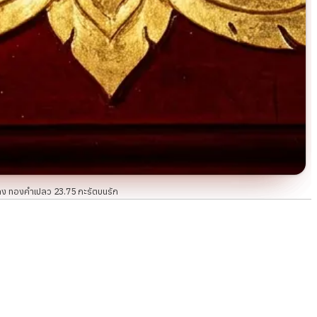
ง ทองคำเปลว 23.75 กะรัตบนรัก