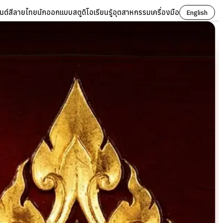
นต์
สี
ลายไทย
นักออกแบบ
สตูดิโอ
เรียนรู้
อุตสาหกรรม
เครื่องมือ
English