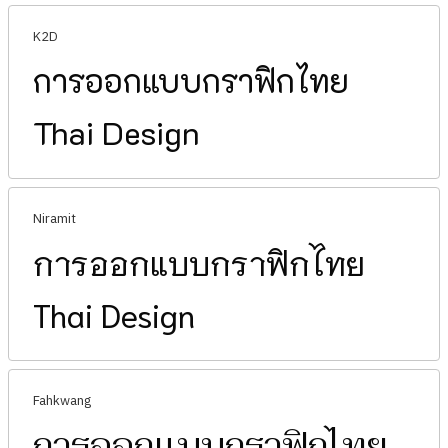
K2D
การออกแบบกราฟิกไทย
Thai Design
Niramit
การออกแบบกราฟิกไทย
Thai Design
Fahkwang
การออกแบบกราฟิกไทย