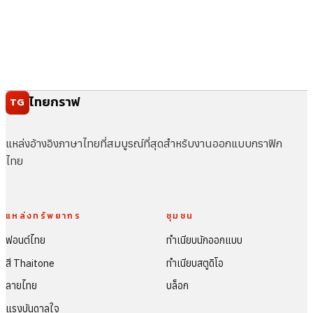
ไทยกราฟ
TG
แหล่งอ้างอิงภาษาไทยที่สมบูรณ์ที่สุดสำหรับงานออกแบบกราฟิก
ไทย
แหล่งทรัพยากร
ชุมชน
ฟอนต์ไทย
ทำเนียบนักออกแบบ
สี Thaitone
ทำเนียบสตูดิโอ
ลายไทย
บล็อก
แรงบันดาลใจ