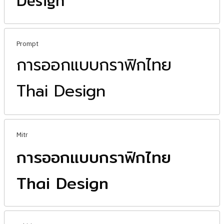
Design
Prompt
การออกแบบกราฟิกไทย
Thai Design
Mitr
การออกแบบกราฟิกไทย
Thai Design