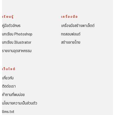
เรียนรู้
เครื่องมือ
คู่มือตัวอักษร
เครื่องมือสร้างพาเล็ตต์
บทเรียน Photoshop
ทดสอบฟอนต์
บทเรียน Illustrator
สร้างลายไทย
รายงานอุตสาหกรรม
เว็บไซต์
เกี่ยวกับ
ติดต่อเรา
คำถามที่พบบ่อย
นโยบายความเป็นส่วนตัว
llms.txt