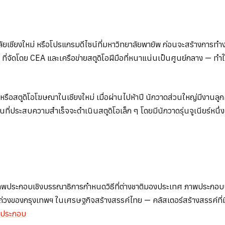
เชียงใหม่ หรือโปรแกรมดีไซน์ที่มหาวิทยาลัยพายัพ ก่อนจะสร้างการทำง
่จัดโดย CEA และเครือข่ายสตูดิโอฝีมือที่หนาแน่นเป็นศูนย์กลาง — ทำ
รือสตูดิโอโฆษณาในเชียงใหม่ เมื่อผ่านไปห้าปี นักวาดส่วนใหญ่มีงานลูกค
ี่ประสบความสำเร็จจะดำเนินสตูดิโอเล็ก ๆ โดยมีนักวาดรุ่นจูเนียร์หนึ
พประกอบเชิงบรรณาธิการกำหนดวิธีที่ต่างชาติมองประเทศ ภาพประกอบบรรจ
ักถ่วงของกรุงเทพฯ ในเศรษฐกิจสร้างสรรค์ไทย — คลัสเตอร์สร้างสรรค์
พประกอบ