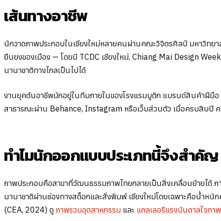
เส้นทางอาชีพ
นักวาดภาพประกอบในเชียงใหม่หลายคนผ่านคณะวิจิตรศิลป์ มหาวิทยาลัย
ยืนยงของเมือง — โดยมี TCDC เชียงใหม่, Chiang Mai Design Week ที
นานาชาติทางไกลเป็นไปได้
งานยุคต้นอาชีพมักอยู่ในทีมภายในของโรงแรมบูติก แบรนด์สินค้าฝีมือ ห
สาธารณะผ่าน Behance, Instagram หรือเว็บส่วนตัว เมื่อครบสิบปี คนท
ทำไมนักออกแบบประเภทนี้จึงสำคัญ
ภาพประกอบคือสาขาที่วัฒนธรรมภาพไทยกลายเป็นสิ่งเคลื่อนย้ายได้ ภา
นานาชาติผ่านช่องทางสต็อกและสั่งพิมพ์ เชียงใหม่โดยเฉพาะคือน้ำหน
(CEA, 2024) ดู
ภาพรวมอุตสาหกรรม
และ
แกลเลอรีแรงบันดาลใจภา