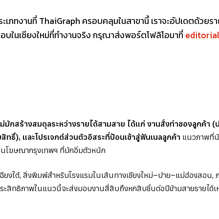
ประเภทงานที่ ThaiGraph ครอบคลุมในสาขานี้ เราจะอัปเดตด้วยรายช
ในเชียงใหม่ที่ทำงานจริง กรุณาส่งพอร์ตโฟลิโอมาที่
editori
หม่มักสร้างสมดุลระหว่างรายได้สามสาย ได้แก่ งานสั่งทำของลูกค้
ธิ์), และโปรเจกต์ส่วนตัวอิสระที่ป้อนเข้าสู่ฟันเนลลูกค้า
แนวภาพที่นั
โฆษณากรุงเทพฯ ที่มักอิ่มตัวหนัก
กเฉียงใต้, สิ่งพิมพ์สำหรับโรงแรมในเส้นทางเชียงใหม่–ปาย–แม่ฮ่องสอน
ิทธิภาพในแนวนี้จะส่งมอบงานสี่สิบถึงหกสิบชิ้นต่อปีข้ามสายรายได้เหล