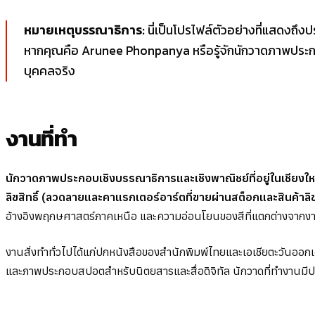
หมายเหตุบรรณาธิการ:
นี่เป็นโปรไฟล์ตัวอย่างที่แสดงถึง
หากคุณคือ Arunee Phonpanya หรือรู้จักนักวาดภาพประกอบ
บุคคลจริง
งานที่ทำ
นักวาดภาพประกอบเชิงบรรณาธิการและเชิงพาณิชย์ที่อยู่ในเชียงใ
ลิขสิทธิ์ (ลวดลายและคาแรกเตอร์อาร์ตที่ขายผ่านสต็อกและสินค้าลิขสิท
อ้างอิงพฤกษศาสตร์ภาคเหนือ และความอ่อนโยนของสีที่แตกต่างจากงาน
งานสั่งทำทั่วไปได้แก่ปกหนังสือของสำนักพิมพ์ไทยและเอเชียตะวันออ
และภาพประกอบสปอตสำหรับนิตยสารและสื่อดิจิทัล นักวาดที่ทำงานมีประส