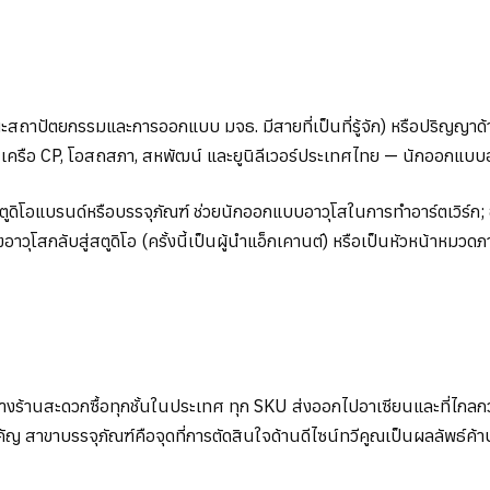
ถาปัตยกรรมและการออกแบบ มจธ. มีสายที่เป็นที่รู้จัก) หรือปริญญาด
 เครือ CP, โอสถสภา, สหพัฒน์ และยูนิลีเวอร์ประเทศไทย — นักออกแบบอา
นสตูดิโอแบรนด์หรือบรรจุภัณฑ์ ช่วยนักออกแบบอาวุโสในการทำอาร์ตเวิร์ก;
ุโสกลับสู่สตูดิโอ (ครั้งนี้เป็นผู้นำแอ็กเคานต์) หรือเป็นหัวหน้าหมวดภ
ชั้นวางร้านสะดวกซื้อทุกชั้นในประเทศ ทุก SKU ส่งออกไปอาเซียนและที่ไก
าขาบรรจุภัณฑ์คือจุดที่การตัดสินใจด้านดีไซน์ทวีคูณเป็นผลลัพธ์ค้าปลี