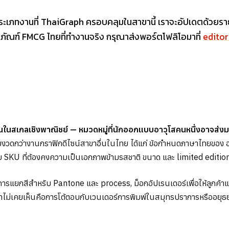
ประเภทงานที่ ThaiGraph ครอบคลุมในสาขานี้ เราจะอัปเดตด้วยรายช
ภัณฑ์ FMCG ไทยที่ทำงานจริง กรุณาส่งพอร์ตโฟลิโอมาที่
edito
นสเกลเชิงพาณิชย์ — หมวดหมู่ที่นักออกแบบอาวุโสคนหนึ่งอาจส่งมอ
มงวดกว่างานกราฟิกดีไซน์สาขาอื่นในไทย ได้แก่ ข้อกำหนดภาษาไทยของ อ
 SKU ที่ต้องคงความเป็นเอกภาพข้ามรสชาติ ขนาด และ limited editio
, การแยกสีสำหรับ Pantone และ process, ม็อกอัปเรนเดอร์เพื่อให้ลูกค้าแล
าไม่เคยเห็นคือการโต้ตอบกับเวนเดอร์การพิมพ์ในสมุทรปราการหรืออยุธย