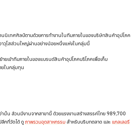
้านนิเทศศิลป์ตามด้วยการทำงานในทีมภายในของบริษัทสินค้าอุปโภค
วุโสส่วนใหญ่ผ่านอย่างน้อยหนึ่งแห่งในกลุ่มนี้
 ย้ายเข้าทีมภายในของแบรนด์สินค้าอุปโภคบริโภคเพื่อเก็บ
ายในกลุ่มทุน
ลกว่านั้น ล้วนมีงานจากสาขานี้ ด้วยแรงงานสร้างสรรค์ไทย 989,700
กที่วัดได้ ดู
ภาพรวมอุตสาหกรรม
สำหรับบริบทตลาด และ
แกลเลอรี