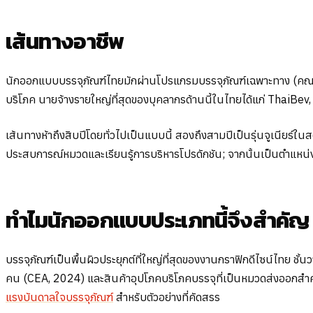
เส้นทางอาชีพ
นักออกแบบบรรจุภัณฑ์ไทยมักผ่านโปรแกรมบรรจุภัณฑ์เฉพาะทาง (คณะส
บริโภค นายจ้างรายใหญ่ที่สุดของบุคลากรด้านนี้ในไทยได้แก่ ThaiBev,
เส้นทางห้าถึงสิบปีโดยทั่วไปเป็นแบบนี้ สองถึงสามปีเป็นรุ่นจูเนียร์ใ
ประสบการณ์หมวดและเรียนรู้การบริหารโปรดักชัน; จากนั้นเป็นตำแหน่งอาว
ทำไมนักออกแบบประเภทนี้จึงสำคัญ
บรรจุภัณฑ์เป็นพื้นผิวประยุกต์ที่ใหญ่ที่สุดของงานกราฟิกดีไซน์ไทย 
คน (CEA, 2024) และสินค้าอุปโภคบริโภคบรรจุที่เป็นหมวดส่งออกสำคัญ ส
แรงบันดาลใจบรรจุภัณฑ์
สำหรับตัวอย่างที่คัดสรร