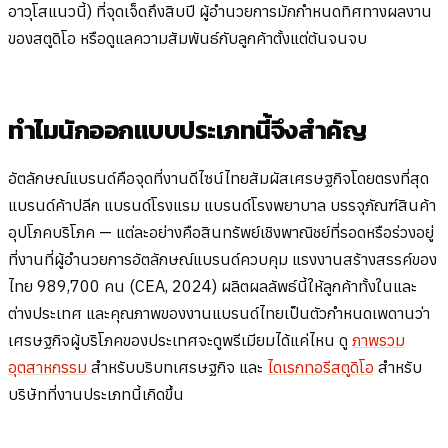
อาวุโสแนวนี้) ที่จุดเจ็ดถึงสิบปี ผู้อำนวยการมักกำหนดทิศทางผลงาน
ของสตูดิโอ หรือดูแลความสัมพันธ์กับลูกค้าตั้งแต่ต้นจนจบ
ทำไมนักออกแบบประเภทนี้จึงสำคัญ
อัตลักษณ์แบรนด์คือจุดที่งานดีไซน์ไทยสัมผัสเศรษฐกิจโดยตรงที่สุด
แบรนด์ค้าปลีก แบรนด์โรงแรม แบรนด์โรงพยาบาล บรรจุภัณฑ์สินค้า
อุปโภคบริโภค — แต่ละอย่างคือสินทรัพย์เชิงพาณิชย์ที่รอดหรือร่วงอยู่
ที่งานที่ผู้อำนวยการอัตลักษณ์แบรนด์ควบคุม แรงงานสร้างสรรค์ของ
ไทย 989,700 คน (CEA, 2024) ผลิตผลลัพธ์นี้ให้ลูกค้าทั้งในและ
ต่างประเทศ และคุณภาพของงานแบรนด์ไทยเป็นตัวกำหนดเพดานว่า
เศรษฐกิจผู้บริโภคของประเทศจะดูพรีเมียมได้แค่ไหน ดู
ภาพรวม
อุตสาหกรรม
สำหรับบริบทเศรษฐกิจ และ
ไดเรกทอรีสตูดิโอ
สำหรับ
บริษัทที่งานประเภทนี้เกิดขึ้น