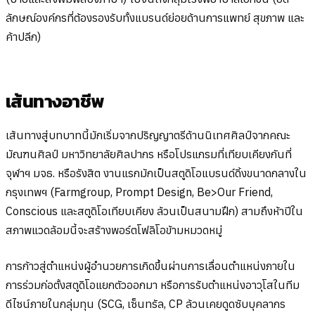
ลักษณ์องค์กรที่ต้องรองรับทั้งแบรนด์ย่อยด้านการแพทย์ สุขภาพ และ
ค้าปลีก)
เส้นทางอาชีพ
เส้นทางสู่บทบาทนี้มักเริ่มจากปริญญาตรีด้านนิเทศศิลป์จากคณะ
มัณฑนศิลป์ มหาวิทยาลัยศิลปากร หรือโปรแกรมที่เทียบเคียงกันที่
จุฬาฯ มจธ. หรือรังสิต งานแรกมักเป็นสตูดิโอแบรนด์ดิ้งขนาดกลางใน
กรุงเทพฯ (Farmgroup, Prompt Design, Be>Our Friend,
Conscious และสตูดิโอเทียบเคียง ล้วนเป็นสนามฝึก) สามถึงห้าปีใน
สภาพแวดล้อมนี้จะสร้างพอร์ตโฟลิโอข้ามหมวดหมู่
การก้าวสู่ตำแหน่งผู้อำนวยการเกิดขึ้นผ่านการเลื่อนตำแหน่งภายใน
การร่วมก่อตั้งสตูดิโอแยกตัวออกมา หรือการรับตำแหน่งอาวุโสในทีม
ดีไซน์ภายในกลุ่มทุน (SCG, เซ็นทรัล, CP ล้วนเคยดูดซับบุคลากร