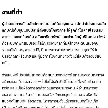
งานที่ทำ
ผู้อำนวยการด้านอัตลักษณ์แบรนด์ในกรุงเทพฯ มักนำโปรแกรมอัต
ลักษณ์เต็มรูปแบบปีละสี่ถึงแปดโครงการ ให้ลูกค้าในสายโรงแรม
อาหารและเครื่องดื่ม อสังหาริมทรัพย์ และค้าปลีกผู้บริโภค
ผลลัพธ์
คือระบบภาพที่สมบูรณ์: โลโก้, เวิร์ดมาร์กที่มีคู่ไทย/ละตินเสมอกัน,
ระบบตัวอักษร, พาเลตต์สี, ทิศทางการถ่ายภาพ, การประยุกต์ใช้กับ
บรรจุภัณฑ์หรือป้าย และคู่มือการใช้งานที่ยาวตั้งแต่สี่สิบถึงร้อยยี่สิบ
หน้า
ตำแหน่งที่โปรไฟล์นี้สะท้อนคือผู้ปฏิบัติงานอาวุโสที่รับผิดชอบทิศทาง
สร้างสรรค์ในแต่ละงาน — ไม่ใช่โปรดักชันดีไซเนอร์ที่ลงมือทำอาร์ต
เวิร์ก และไม่ใช่ผู้จัดการลูกค้าที่ดูแลการบริหารงาน ผู้อำนวยการจะ
ตรวจผลงานทุกชิ้น นำเสนอต่อตัวหลักของลูกค้า และวางบรีฟเชิง
แนวคิดให้ทีมที่เหลือตีความ โครงการมีตั้งแต่โรงแรมบูติกในภูเก็ต
(ป้ายและสิ่งพิมพ์สองภาษา) ไปจนถึงกลุ่มโรงพยาบาลเอกชน (อัต