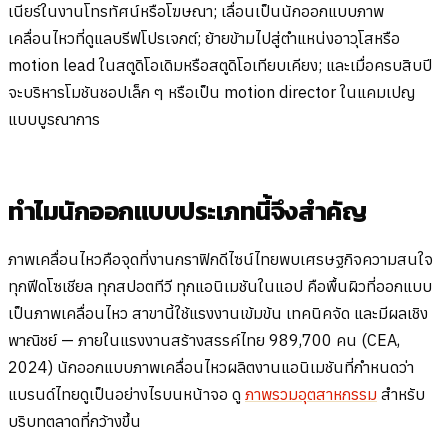
เนียร์ในงานโทรทัศน์หรือโฆษณา; เลื่อนเป็นนักออกแบบภาพ
เคลื่อนไหวที่ดูแลบรีฟโปรเจกต์; ย้ายข้ามไปสู่ตำแหน่งอาวุโสหรือ
motion lead ในสตูดิโอเดิมหรือสตูดิโอเทียบเคียง; และเมื่อครบสิบปี
จะบริหารโมชันชอปเล็ก ๆ หรือเป็น motion director ในแคมเปญ
แบบบูรณาการ
ทำไมนักออกแบบประเภทนี้จึงสำคัญ
ภาพเคลื่อนไหวคือจุดที่งานกราฟิกดีไซน์ไทยพบเศรษฐกิจความสนใจ
ทุกฟีดโซเชียล ทุกสปอตทีวี ทุกแอนิเมชันในแอป คือพื้นผิวที่ออกแบบ
เป็นภาพเคลื่อนไหว สาขานี้ใช้แรงงานเข้มข้น เทคนิคจัด และมีผลเชิง
พาณิชย์ — ภายในแรงงานสร้างสรรค์ไทย 989,700 คน (CEA,
2024) นักออกแบบภาพเคลื่อนไหวผลิตงานแอนิเมชันที่กำหนดว่า
แบรนด์ไทยดูเป็นอย่างไรบนหน้าจอ ดู
ภาพรวมอุตสาหกรรม
สำหรับ
บริบทตลาดที่กว้างขึ้น