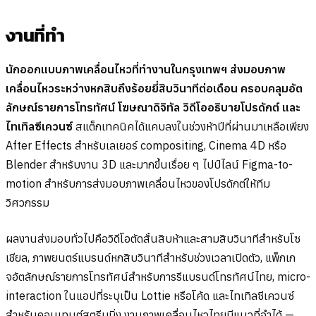
งานที่ทำ
นักออกแบบภาพเคลื่อนไหวที่ทำงานในกรุงเทพฯ ส่งมอบภาพ
เคลื่อนไหวระหว่างหกสิบถึงร้อยยี่สิบวินาทีต่อเดือน ครอบคลุมอัต
ลักษณ์รายการโทรทัศน์ โฆษณาดิจิทัล วิดีโออธิบายโปรดักต์ และ
ไทเทิลซีเควนซ์
สแต็กเทคนิคได้แคบลงในช่วงห้าปีที่ผ่านมาเหลือเพียง
After Effects สำหรับเลเยอร์ compositing, Cinema 4D หรือ
Blender สำหรับงาน 3D และมากขึ้นเรื่อย ๆ ไปป์ไลน์ Figma-to-
motion สำหรับการส่งมอบภาพเคลื่อนไหวของโปรดักต์ให้ทีม
วิศวกรรม
ผลงานส่งมอบทั่วไปคือวิดีโอตัดสั้นสิบห้าและสามสิบวินาทีสำหรับโซ
เชียล, ภาพยนตร์แบรนด์หกสิบวินาทีสำหรับช่วงเวลาเปิดตัว, แพ็กเก
จอัตลักษณ์รายการโทรทัศน์สำหรับการรีแบรนด์โทรทัศน์ไทย, micro-
interaction ในแอปที่ระบุเป็น Lottie หรือโค้ด และไทเทิลซีเควนซ์
สำหรับคอนเทนต์สตรีมมิ่ง งานภาพเคลื่อนไหวไทยมีแนวที่จำได้ —