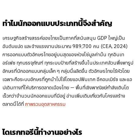
ทำไมนักออกแบบประเภทนี้จึงสำคัญ
เศรษฐกิจสร้างสรรค์ของไทยเป็นภาคที่สนับสนุน GDP ใหญ่เป็น
อันดับแปด และจ้างแรงงานประมาณ 989,700 คน (CEA, 2024)
การออกแบบตัวอักษรไทยอยู่บนสุดของห่วงโซ่มูลค่านั้น ทุกอินเท
อร์เฟซ ทุกบรรจุภัณฑ์ ทุกระบบป้ายที่สร้างขึ้นในประเทศล้วนพึ่งพารูป
อักษรที่นักออกแบบกลุ่มเล็ก ๆ กลุ่มนี้ผลิตขึ้น ตัวอักษรไทยไร้หัวโดย
เฉพาะคือระบบอักษรที่ถูกนำไปใช้โดยแอปฟินเทค อีคอมเมิร์ซ และแอ
ปเดินทางที่ให้บริการตลาดเมืองไทย — พื้นที่เชิงพาณิชย์กำลังเติบโต
เร็วกว่าจำนวนนักออกแบบที่มีอยู่ อ่านเพิ่มเติมเกี่ยวกับโครงสร้าง
ตลาดนี้ได้ที่
ภาพรวมอุตสาหกรรม
ไดเรกทอรีนี้ทำงานอย่างไร