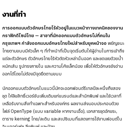
งานที่ทำ
การออกแบบตัวอักษรไทยไร้หัวอยู่ในแนวหน้าทางเทคนิคของงาน
กราฟิกดีไซน์ไทย — สาขาที่นักออกแบบตัวอักษรไม่กี่คนใน
กรุงเทพฯ กำลังออกแบบอักษรไทยใหม่สำหรับยุคหน้าจอ
พยัญชนะ
ไทยตามขนบมีหัวเล็ก ๆ ที่ทำหน้าที่เป็นจุดเริ่มต้นให้ผู้อ่านในการเข้าถึง
แต่ละตัวอักษร ตัวอักษรไทยไร้หัวตัดหัวเหล่านั้นออก และชดเชยด้วยน้ำ
หนักเส้น รูปทรงภายใน และความโค้งเล็กน้อย เพื่อให้ตัวอักษรยังอ่าน
ออกได้โดยไม่ต้องมีจุดยึดตามขนบ
นักออกแบบตัวอักษรในแนวนี้มักจะออกฟอนต์รีเทลปีละหนึ่งถึงสอง
ชุด ให้ลิขสิทธิ์เวอร์ชันเพิ่มเติมแก่แบรนด์และสำนักพิมพ์ และใช้เวลาที่
เหลือรับงานสั่งทำเฉพาะสำหรับองค์กร ผลงานส่งมอบประกอบด้วย
ไฟล์ OpenType (แบบ variable หากงานเอื้อ), เอกสารชุดอักขระ,
ตาราง kerning ไทย/ละติน และสเปซิเมนที่แสดงการใช้งานฟอนต์ใน
อินเทอร์เฟซ สิ่งพิมพ์ และป้าย