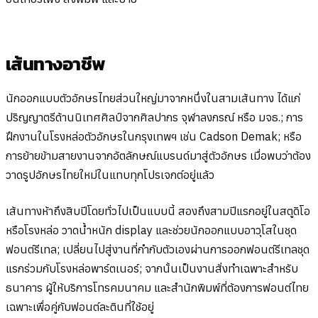
เส้นทางอาชีพ
นักออกแบบตัวอักษรไทยส่วนใหญ่มาจากหนึ่งในสามเส้นทาง ได้แก่
ปริญญาตรีด้านนิเทศศิลป์จากศิลปากร จุฬาลงกรณ์ หรือ มจธ.; การ
ฝึกงานในโรงหล่อตัวอักษรในกรุงเทพฯ เช่น Cadson Demak; หรือ
การย้ายข้ามสายงานจากอัตลักษณ์แบรนด์มาสู่ตัวอักษร เมื่อพบว่าต้อง
วาดรูปอักษรไทยใหม่ในแทบทุกโปรเจกต์อยู่แล้ว
เส้นทางห้าถึงสิบปีโดยทั่วไปเป็นแบบนี้ สองถึงสามปีแรกอยู่ในสตูดิโอ
หรือโรงหล่อ วาดน้ำหนัก display และช่วยนักออกแบบอาวุโสในชุด
ฟอนต์รีเทล; เปลี่ยนไปสู่งานที่กำกับตัวเองผ่านการออกฟอนต์รีเทลชุด
แรกร่วมกับโรงหล่อพาร์ตเนอร์; จากนั้นเป็นงานสั่งทำเฉพาะสำหรับ
ธนาคาร ผู้ให้บริการโทรคมนาคม และสำนักพิมพ์ที่ต้องการฟอนต์ไทย
เฉพาะเพื่อคู่กับฟอนต์ละตินที่ใช้อยู่