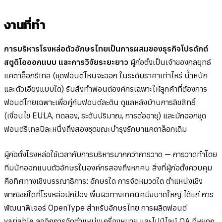
งานที่ทำ
การบริหารโรงหล่อตัวอักษรไทยเป็นการผสมของธุรกิจโปรดักต์
สตูดิโอออกแบบ และการวิจัยระยะยาว
ผู้ก่อตั้งเป็นเจ้าของกลยุทธ์
แคตาล็อกรีเทล (ชุดฟอนต์ไหนจะออก ในระดับราคาเท่าไหร่ น้ำหนัก
และตัวเอียงแบบใด) รับสั่งทำฟอนต์องค์กรเฉพาะให้ลูกค้าที่ต้องการ
ฟอนต์ไทยเฉพาะเพื่อคู่กับฟอนต์ละติน ดูแลหลังบ้านการลิขสิทธิ์
(เงื่อนไข EULA, ทดลอง, ระดับปริมาณ, การต่ออายุ) และมักออกชุด
ฟอนต์รีเทลปีละหนึ่งถึงสองชุดขณะบำรุงรักษาแคตาล็อกเดิม
ผู้ก่อตั้งโรงหล่อใช้เวลากับการบริหารมากกว่าการวาด — การวาดทำโดย
ทีมนักออกแบบตัวอักษรในองค์กรสองถึงหกคน สิ่งที่ผู้ก่อตั้งควบคุม
คือทิศทางเชิงบรรณาธิการ: อักษรใด การจัดหมวดใด ตำแหน่งเชิง
พาณิชย์ใดที่โรงหล่อปกป้อง พื้นผิวทางเทคนิคมีขนาดใหญ่ ได้แก่ การ
พัฒนาฟีเจอร์ OpenType สำหรับอักษรไทย การผลิตฟอนต์
variable ลอจิกการจัดตำแหน่งเครื่องหมาย และไปป์ไลน์ QA ที่หยุดก