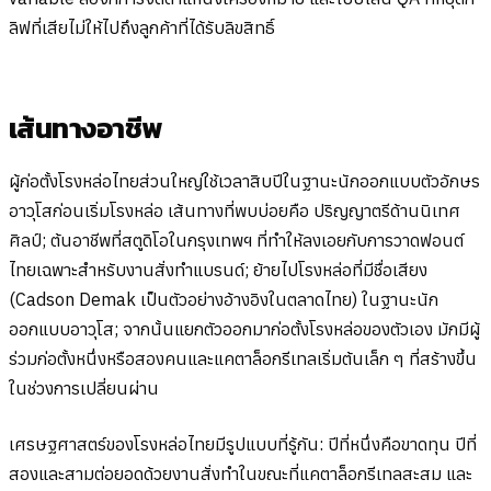
ลิฟที่เสียไม่ให้ไปถึงลูกค้าที่ได้รับลิขสิทธิ์
เส้นทางอาชีพ
ผู้ก่อตั้งโรงหล่อไทยส่วนใหญ่ใช้เวลาสิบปีในฐานะนักออกแบบตัวอักษร
อาวุโสก่อนเริ่มโรงหล่อ เส้นทางที่พบบ่อยคือ ปริญญาตรีด้านนิเทศ
ศิลป์; ต้นอาชีพที่สตูดิโอในกรุงเทพฯ ที่ทำให้ลงเอยกับการวาดฟอนต์
ไทยเฉพาะสำหรับงานสั่งทำแบรนด์; ย้ายไปโรงหล่อที่มีชื่อเสียง
(Cadson Demak เป็นตัวอย่างอ้างอิงในตลาดไทย) ในฐานะนัก
ออกแบบอาวุโส; จากนั้นแยกตัวออกมาก่อตั้งโรงหล่อของตัวเอง มักมีผู้
ร่วมก่อตั้งหนึ่งหรือสองคนและแคตาล็อกรีเทลเริ่มต้นเล็ก ๆ ที่สร้างขึ้น
ในช่วงการเปลี่ยนผ่าน
เศรษฐศาสตร์ของโรงหล่อไทยมีรูปแบบที่รู้กัน: ปีที่หนึ่งคือขาดทุน ปีที่
สองและสามต่อยอดด้วยงานสั่งทำในขณะที่แคตาล็อกรีเทลสะสม และ