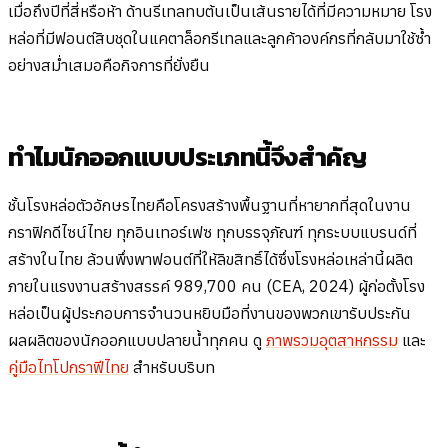
เมื่อถึงปีที่สี่หรือห้า ด้านรีเทลทบต้นเป็นเส้นรายได้ที่มีความหมาย โรง
หล่อที่มีฟอนต์สิบชุดในแคตาล็อกรีเทลและลูกค้าองค์กรที่กลับมาใช้ซ้ำ
อย่างสม่ำเสมอคือกิจการที่ยั่งยืน
ทำไมนักออกแบบประเภทนี้จึงสำคัญ
ชั้นโรงหล่อตัวอักษรไทยคือโครงสร้างพื้นฐานที่หายากที่สุดในงาน
กราฟิกดีไซน์ไทย ทุกอินเทอร์เฟซ ทุกบรรจุภัณฑ์ ทุกระบบแบรนด์ที่
สร้างในไทย ล้วนพึ่งพาฟอนต์ที่ให้ลิขสิทธิ์ได้ซึ่งโรงหล่อเหล่านี้ผลิต
ภายในแรงงานสร้างสรรค์ 989,700 คน (CEA, 2024) ผู้ก่อตั้งโรง
หล่อเป็นผู้ประกอบการจำนวนหยิบมือที่งานของพวกเขารับประกัน
ผลผลิตของนักออกแบบปลายน้ำทุกคน ดู
ภาพรวมอุตสาหกรรม
และ
คู่มือไทโปกราฟีไทย
สำหรับบริบท