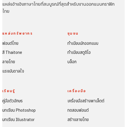
แหล่งอ้างอิงภาษาไทยที่สมบูรณ์ที่สุดสำหรับงานออกแบบกราฟิก
ไทย
แหล่งทรัพยากร
ชุมชน
ฟอนต์ไทย
ทำเนียบนักออกแบบ
สี Thaitone
ทำเนียบสตูดิโอ
ลายไทย
บล็อก
แรงบันดาลใจ
เรียนรู้
เครื่องมือ
คู่มือตัวอักษร
เครื่องมือสร้างพาเล็ตต์
บทเรียน Photoshop
ทดสอบฟอนต์
บทเรียน Illustrator
สร้างลายไทย