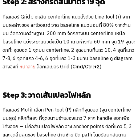
Step 2: สร้างกริดสมมาตร 19 จุด
ที่เลเยอร์ Grid วาดเส้น centerline แนวตั้งด้วย Line tool (
\
) จาก
บนลงล่างของ artboard วาด baseline แนวนอนที่ 80% จากด้าน
บน วัดความกว้างฐาน: 200 mm จัดกลางบน centerline เหนือ
baseline แบ่งระยะแนวตั้งเป็น 10 แถวห่างกัน 60 mm จุด 19 จุดจะ
ตกที่: จุดยอด 1 จุดบน centerline, 2 จุดขนาบที่แถว 10, 4 จุดที่แถว
7-8, 6 จุดที่แถว 4-6, 6 จุดที่แถว 1-3 ขนาบ baseline ดู diagram
อ้างอิงที่
หน้าลาย
ล็อกเลเยอร์ Grid (
Cmd/Ctrl+2
)
Step 3: วาดเส้นเปลวไฟหลัก
ที่เลเยอร์ Motif เลือก Pen tool (
P
) คลิกที่จุดยอด (จุด centerline
บนสุด) คลิกที่สอง ที่จุดขนาบซ้ายของแถว 7 ลาก handle ออกเพื่อ
โค้งออก — นี่คือสันเปลวไฟหลัก วาง anchor points ต่อที่แถว 5, 3
และจุดสิ้นสุดของ baseline ด้านซ้าย ปิด path โดยย้อนกลับตาม