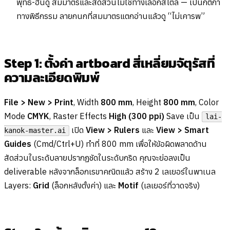
พุทธ-ฮินดู สมมาตรและสัดส่วนไม่ใช่ทางเลือกสไตล์ — เป็นกติกา
ทางพิธีกรรม ลายกนกที่สมมาตรแตกอ่านแล้วดู “ไม่เคารพ”
Step 1: ตั้งค่า artboard สี่เหลี่ยมจัตุรัสที่
ความละเอียดพิมพ์
File > New > Print
, Width
800 mm
, Height
800 mm
, Color
Mode
CMYK
, Raster Effects
High (300 ppi)
Save เป็น
lai-
เปิด
View > Rulers
และ
View > Smart
kanok-master.ai
Guides
(Cmd/Ctrl+U) ทำที่ 800 mm เพื่อให้ข้อผิดพลาดด้าน
สัดส่วนในระดับลายปรากฏชัดในระดับกริด คุณจะย่อลงเป็น
deliverable หลังจากล็อกเรขาคณิตแล้ว สร้าง 2 เลเยอร์ในพาเนล
Layers:
Grid
(ล็อกหลังตั้งค่า) และ
Motif
(เลเยอร์ที่วาดจริง)