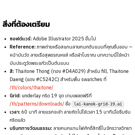
สิ่งที่ต้องเตรียม
ซอฟต์แวร์:
Adobe Illustrator 2025 ขึ้นไป
Reference:
ภาพถ่ายหรือสแกนลายกนกต้นแบบที่คุณชื่นชอบ —
หน้าบันวัด ลายเรือสุพรรณหงส์ หรือผ้าโบราณ บทความนี้ใช้หน้า
บันประตูวัดพระแก้วเป็นต้นแบบ
สี:
Thaitone Thong (ทอง #D4A029) สำหรับ fill, Thaitone
Daeng (แดง #C5242C) สำหรับพื้น swatches ที่
/th/colors/thaitone/
Grid:
underlay กริด 19 จุด เทมเพลตฟรีที่
/th/patterns/downloads/
ชื่อ
lai-kanok-grid-19.ai
เวลา:
60 นาที ลายแรกจะช้า ลายถัดไปใช้เวลา 15 นาทีเมื่อซึมซับ
กริดแล้ว
บริบททางวัฒนธรรม:
ลายกนกแทนไฟศักดิ์สิทธิ์ในจักรวาลวิทยา