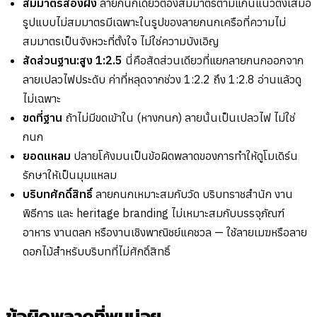
สมมาตรสองฝั่ง
ลายกนกเดี่ยวต้องสมมาตรตามแกนแนวตั้งเสมอ
รูปแบบไม่สมมาตรมีเฉพาะในรูปของลายกนกเครือที่ความไม่
สมมาตรเป็นจังหวะที่ตั้งใจ ไม่ใช่ความบังเอิญ
สัดส่วนฐาน:สูง 1:2.5
นี่คือสัดส่วนเดียวที่แยกลายกนกออกจาก
ลายเปลวไฟประดับ ค่าที่หลุดจากช่วง 1:2.2 ถึง 1:2.8 อ่านแล้วดู
ไม่เฉพาะ
ขดที่ฐาน
ถ้าไม่มีขดเข้าใน (หางกนก) ลายนั้นเป็นเปลวไฟ ไม่ใช่
กนก
ยอดแหลม
ปลายโค้งมนเป็นข้อผิดพลาดของการทำให้ดูโมเดิร์น
รักษาให้เป็นมุมแหลม
บริบทศักดิ์สิทธิ์
ลายกนกเหมาะสมกับวัด บริบทราชสำนัก งาน
พิธีการ และ heritage branding ไม่เหมาะสมกับบรรจุภัณฑ์
อาหาร งานตลก หรืองานเชิงพาณิชย์แคชวล — ใช้ลายเมฆหรือลาย
ดอกไม้สำหรับบริบทที่ไม่ศักดิ์สิทธิ์
ข้อผิดพลาดที่พบบ่อย