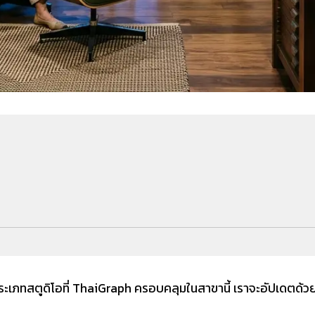
ระเภทสตูดิโอที่ ThaiGraph ครอบคลุมในสาขานี้ เราจะอัปเดตด้วยตั