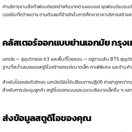
ค่าบริการงานสั่งทำฟอนต์แตกต่างกันมากตามขอบเขต ชุดฟอนต์แบรนด์ส
เวอร์ชันที่กว้างขวาง ตามตัวเลขที่อ้างอิงในการศึกษาราคาบริการสร้
คลัสเตอร์ออกแบบย่านเอกมัย กรุง
เอกมัย — สุขุมวิทซอย 63 และพื้นที่โดยรอบ — อยู่ตามเส้น BTS สุขุม
ฐานที่สม่ำเสมอของสตูดิโอสร้างสรรค์ขนาดเล็ก คาเฟ่พิเศษ และร้านค้า
สำหรับโรงหล่อตัวอักษร เอกมัยมีข้อได้เปรียบทางปฏิบัติ ค่าเช่าถูกกว่
สำหรับการประชุมลูกค้า สตูดิโอออกแบบและเอเจนซีขนาดเล็กอื่น ๆ หลายแ
ส่งข้อมูลสตูดิโอของคุณ