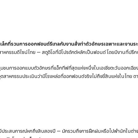
็กที่รวมการออกฟอนต์รีเทลกับงานสั่งทำตัวอักษรเฉพาะและงานระบ
าหกรรมดีไซน์ไทย — สตูดิโอที่มีโปรดักต์หลักเป็นฟอนต์ โดยมีงานที่ปรึ
มชนการออกแบบตัวอักษรที่แอ็กทีฟที่สุดแห่งหนึ่งในเอเชียตะวันออกเฉีย
ในอุตสาหกรรมประเมินว่ามีโรงหล่อที่ออกฟอนต์จริงไม่ถึงยี่สิบแห่งในไ
ที่มีประสบการณ์หกถึงสิบสองปี — มักรวมถึงการฝึกฝนหรือไปพำนักในต่