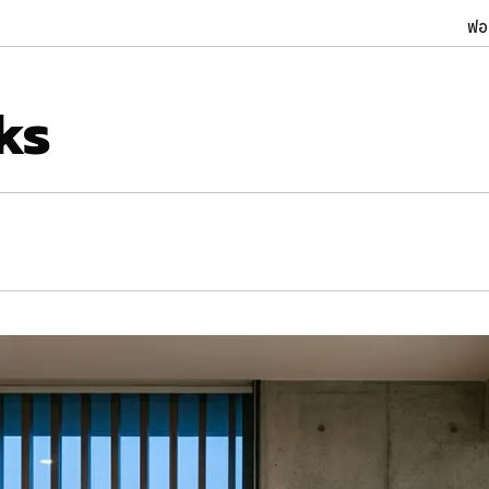
ฟอ
ks