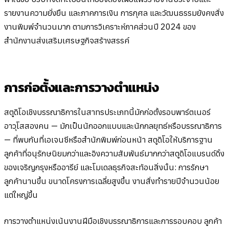
รายงานความยั่งยืน และภาคการเงิน การกุศล และวัฒนธรรมยังคงสั่ง
งานพิมพ์จำนวนมาก ตามการวิเคราะห์ภาคส่วนปี 2024 ของ
สำนักงานส่งเสริมเศรษฐกิจสร้างสรรค์
การก่อตั้งและการวางตำแหน่ง
สตูดิโอเชิงบรรณาธิการในสาทรประเภทนี้มักก่อตั้งรอบพาร์ตเนอร์
อาวุโสสองคน — มักเป็นนักออกแบบและนักกลยุทธ์หรือบรรณาธิการ
— ที่พบกันที่เอเจนซีหรือสำนักพิมพ์ก่อนหน้า สตูดิโอให้บริการฐาน
ลูกค้าที่อนุรักษนิยมกว่าและอิงความสัมพันธ์มากกว่าสตูดิโอแบรนด์ดิ้ง
ของเจริญกรุงหรืออารีย์ และโมเดลธุรกิจสะท้อนสิ่งนั้น: การรักษา
ลูกค้านานขึ้น ขนาดโครงการเฉลี่ยสูงขึ้น งานสั่งทำรายปีจำนวนน้อย
แต่ใหญ่ขึ้น
การวางตำแหน่งเน้นงานฝีมือเชิงบรรณาธิการและการรอบคอบ ลูกค้า