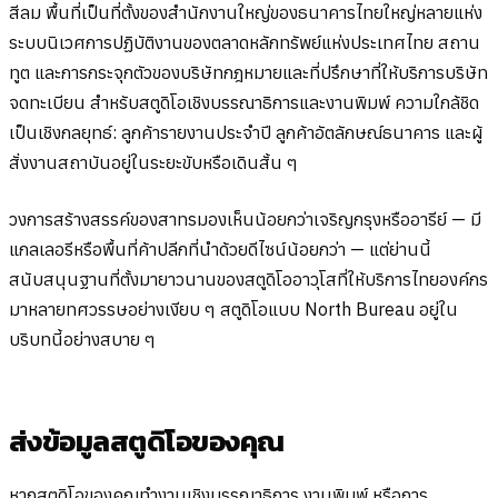
สีลม พื้นที่เป็นที่ตั้งของสำนักงานใหญ่ของธนาคารไทยใหญ่หลายแห่ง
ระบบนิเวศการปฏิบัติงานของตลาดหลักทรัพย์แห่งประเทศไทย สถาน
ทูต และการกระจุกตัวของบริษัทกฎหมายและที่ปรึกษาที่ให้บริการบริษัท
จดทะเบียน สำหรับสตูดิโอเชิงบรรณาธิการและงานพิมพ์ ความใกล้ชิด
เป็นเชิงกลยุทธ์: ลูกค้ารายงานประจำปี ลูกค้าอัตลักษณ์ธนาคาร และผู้
สั่งงานสถาบันอยู่ในระยะขับหรือเดินสั้น ๆ
วงการสร้างสรรค์ของสาทรมองเห็นน้อยกว่าเจริญกรุงหรืออารีย์ — มี
แกลเลอรีหรือพื้นที่ค้าปลีกที่นำด้วยดีไซน์น้อยกว่า — แต่ย่านนี้
สนับสนุนฐานที่ตั้งมายาวนานของสตูดิโออาวุโสที่ให้บริการไทยองค์กร
มาหลายทศวรรษอย่างเงียบ ๆ สตูดิโอแบบ North Bureau อยู่ใน
บริบทนี้อย่างสบาย ๆ
ส่งข้อมูลสตูดิโอของคุณ
หากสตูดิโอของคุณทำงานเชิงบรรณาธิการ งานพิมพ์ หรือการ