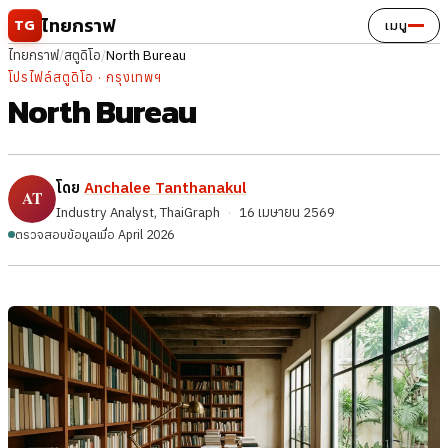
ข้ามไปยังเนื้อหา
ไทยกราฟ
TG
เมนู
ไทยกราฟ
/
สตูดิโอ
/
North Bureau
โปรไฟล์สตูดิโอ · กรุงเทพฯ
North Bureau
โดย
Anchalee Tanthanakul
Industry Analyst, ThaiGraph
·
16 เมษายน 2569
ตรวจสอบข้อมูลเมื่อ April 2026