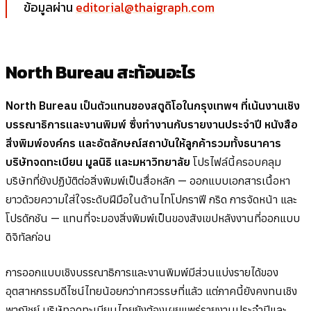
ข้อมูลผ่าน
editorial@thaigraph.com
North Bureau สะท้อนอะไร
North Bureau เป็นตัวแทนของสตูดิโอในกรุงเทพฯ ที่เน้นงานเชิง
บรรณาธิการและงานพิมพ์ ซึ่งทำงานกับรายงานประจำปี หนังสือ
สิ่งพิมพ์องค์กร และอัตลักษณ์สถาบันให้ลูกค้ารวมทั้งธนาคาร
บริษัทจดทะเบียน มูลนิธิ และมหาวิทยาลัย
โปรไฟล์นี้ครอบคลุม
บริษัทที่ยังปฏิบัติต่อสิ่งพิมพ์เป็นสื่อหลัก — ออกแบบเอกสารเนื้อหา
ยาวด้วยความใส่ใจระดับฝีมือในด้านไทโปกราฟี กริด การจัดหน้า และ
โปรดักชัน — แทนที่จะมองสิ่งพิมพ์เป็นของสังเขปหลังงานที่ออกแบบ
ดิจิทัลก่อน
การออกแบบเชิงบรรณาธิการและงานพิมพ์มีส่วนแบ่งรายได้ของ
อุตสาหกรรมดีไซน์ไทยน้อยกว่าทศวรรษที่แล้ว แต่ภาคนี้ยังคงทนเชิง
พาณิชย์ บริษัทจดทะเบียนไทยยังต้องเผยแพร่รายงานประจำปีและ