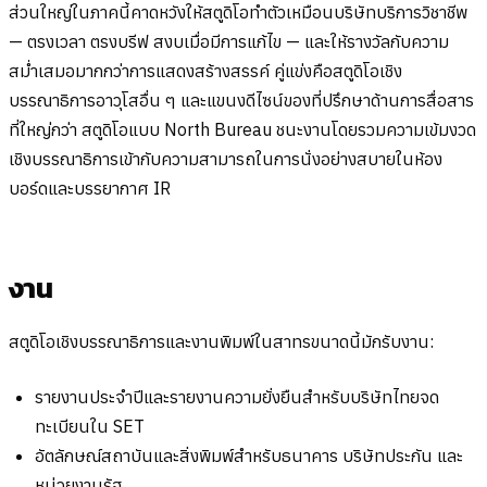
ส่วนใหญ่ในภาคนี้คาดหวังให้สตูดิโอทำตัวเหมือนบริษัทบริการวิชาชีพ
— ตรงเวลา ตรงบรีฟ สงบเมื่อมีการแก้ไข — และให้รางวัลกับความ
สม่ำเสมอมากกว่าการแสดงสร้างสรรค์ คู่แข่งคือสตูดิโอเชิง
บรรณาธิการอาวุโสอื่น ๆ และแขนงดีไซน์ของที่ปรึกษาด้านการสื่อสาร
ที่ใหญ่กว่า สตูดิโอแบบ North Bureau ชนะงานโดยรวมความเข้มงวด
เชิงบรรณาธิการเข้ากับความสามารถในการนั่งอย่างสบายในห้อง
บอร์ดและบรรยากาศ IR
งาน
สตูดิโอเชิงบรรณาธิการและงานพิมพ์ในสาทรขนาดนี้มักรับงาน:
รายงานประจำปีและรายงานความยั่งยืนสำหรับบริษัทไทยจด
ทะเบียนใน SET
อัตลักษณ์สถาบันและสิ่งพิมพ์สำหรับธนาคาร บริษัทประกัน และ
หน่วยงานรัฐ