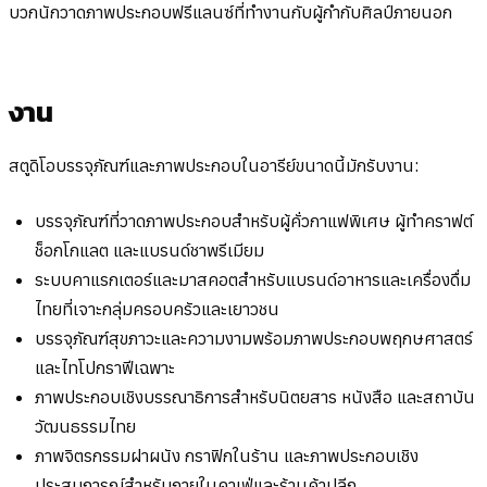
บวกนักวาดภาพประกอบฟรีแลนซ์ที่ทำงานกับผู้กำกับศิลป์ภายนอก
งาน
สตูดิโอบรรจุภัณฑ์และภาพประกอบในอารีย์ขนาดนี้มักรับงาน:
บรรจุภัณฑ์ที่วาดภาพประกอบสำหรับผู้คั่วกาแฟพิเศษ ผู้ทำคราฟต์
ช็อกโกแลต และแบรนด์ชาพรีเมียม
ระบบคาแรกเตอร์และมาสคอตสำหรับแบรนด์อาหารและเครื่องดื่ม
ไทยที่เจาะกลุ่มครอบครัวและเยาวชน
บรรจุภัณฑ์สุขภาวะและความงามพร้อมภาพประกอบพฤกษศาสตร์
และไทโปกราฟีเฉพาะ
ภาพประกอบเชิงบรรณาธิการสำหรับนิตยสาร หนังสือ และสถาบัน
วัฒนธรรมไทย
ภาพจิตรกรรมฝาผนัง กราฟิกในร้าน และภาพประกอบเชิง
ประสบการณ์สำหรับภายในคาเฟ่และร้านค้าปลีก