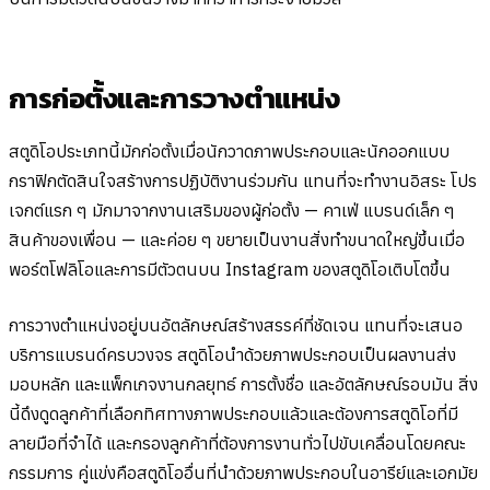
การก่อตั้งและการวางตำแหน่ง
สตูดิโอประเภทนี้มักก่อตั้งเมื่อนักวาดภาพประกอบและนักออกแบบ
กราฟิกตัดสินใจสร้างการปฏิบัติงานร่วมกัน แทนที่จะทำงานอิสระ โปร
เจกต์แรก ๆ มักมาจากงานเสริมของผู้ก่อตั้ง — คาเฟ่ แบรนด์เล็ก ๆ
สินค้าของเพื่อน — และค่อย ๆ ขยายเป็นงานสั่งทำขนาดใหญ่ขึ้นเมื่อ
พอร์ตโฟลิโอและการมีตัวตนบน Instagram ของสตูดิโอเติบโตขึ้น
การวางตำแหน่งอยู่บนอัตลักษณ์สร้างสรรค์ที่ชัดเจน แทนที่จะเสนอ
บริการแบรนด์ครบวงจร สตูดิโอนำด้วยภาพประกอบเป็นผลงานส่ง
มอบหลัก และแพ็กเกจงานกลยุทธ์ การตั้งชื่อ และอัตลักษณ์รอบมัน สิ่ง
นี้ดึงดูดลูกค้าที่เลือกทิศทางภาพประกอบแล้วและต้องการสตูดิโอที่มี
ลายมือที่จำได้ และกรองลูกค้าที่ต้องการงานทั่วไปขับเคลื่อนโดยคณะ
กรรมการ คู่แข่งคือสตูดิโออื่นที่นำด้วยภาพประกอบในอารีย์และเอกมัย