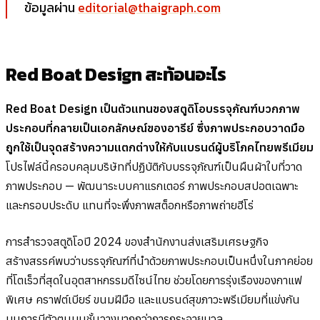
ข้อมูลผ่าน
editorial@thaigraph.com
Red Boat Design สะท้อนอะไร
Red Boat Design เป็นตัวแทนของสตูดิโอบรรจุภัณฑ์บวกภาพ
ประกอบที่กลายเป็นเอกลักษณ์ของอารีย์ ซึ่งภาพประกอบวาดมือ
ถูกใช้เป็นจุดสร้างความแตกต่างให้กับแบรนด์ผู้บริโภคไทยพรีเมียม
โปรไฟล์นี้ครอบคลุมบริษัทที่ปฏิบัติกับบรรจุภัณฑ์เป็นผืนผ้าใบที่วาด
ภาพประกอบ — พัฒนาระบบคาแรกเตอร์ ภาพประกอบสปอตเฉพาะ
และกรอบประดับ แทนที่จะพึ่งภาพสต็อกหรือภาพถ่ายฮีโร่
การสำรวจสตูดิโอปี 2024 ของสำนักงานส่งเสริมเศรษฐกิจ
สร้างสรรค์พบว่าบรรจุภัณฑ์ที่นำด้วยภาพประกอบเป็นหนึ่งในภาคย่อย
ที่โตเร็วที่สุดในอุตสาหกรรมดีไซน์ไทย ช่วยโดยการรุ่งเรืองของกาแฟ
พิเศษ คราฟต์เบียร์ ขนมฝีมือ และแบรนด์สุขภาวะพรีเมียมที่แข่งกัน
บนการมีตัวตนบนชั้นวางมากกว่าการกระจายมวล