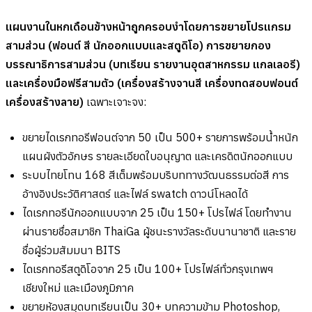
แผนงานในหกเดือนข้างหน้าถูกครอบงำโดยการขยายโปรแกรม
สามส่วน (ฟอนต์ สี นักออกแบบและสตูดิโอ) การขยายกอง
บรรณาธิการสามส่วน (บทเรียน รายงานอุตสาหกรรม แกลเลอรี)
และเครื่องมือฟรีสามตัว (เครื่องสร้างจานสี เครื่องทดสอบฟอนต์
เครื่องสร้างลาย)
เฉพาะเจาะจง:
ขยายไดเรกทอรีฟอนต์จาก 50 เป็น 500+ รายการพร้อมน้ำหนัก
แผนผังตัวอักษร รายละเอียดใบอนุญาต และเครดิตนักออกแบบ
ระบบไทยโทน 168 สีเต็มพร้อมบริบททางวัฒนธรรมต่อสี การ
อ้างอิงประวัติศาสตร์ และไฟล์ swatch ดาวน์โหลดได้
ไดเรกทอรีนักออกแบบจาก 25 เป็น 150+ โปรไฟล์ โดยทำงาน
ผ่านรายชื่อสมาชิก ThaiGa ผู้ชนะรางวัลระดับนานาชาติ และราย
ชื่อผู้ร่วมสัมมนา BITS
ไดเรกทอรีสตูดิโอจาก 25 เป็น 100+ โปรไฟล์ทั่วกรุงเทพฯ
เชียงใหม่ และเมืองภูมิภาค
ขยายห้องสมุดบทเรียนเป็น 30+ บทความข้าม Photoshop,