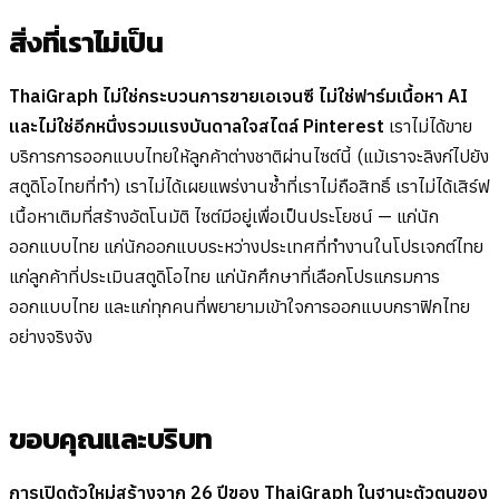
สิ่งที่เราไม่เป็น
ThaiGraph ไม่ใช่กระบวนการขายเอเจนซี ไม่ใช่ฟาร์มเนื้อหา AI
และไม่ใช่อีกหนึ่งรวมแรงบันดาลใจสไตล์ Pinterest
เราไม่ได้ขาย
บริการการออกแบบไทยให้ลูกค้าต่างชาติผ่านไซต์นี้ (แม้เราจะลิงก์ไปยัง
สตูดิโอไทยที่ทำ) เราไม่ได้เผยแพร่งานซ้ำที่เราไม่ถือสิทธิ์ เราไม่ได้เสิร์ฟ
เนื้อหาเติมที่สร้างอัตโนมัติ ไซต์มีอยู่เพื่อเป็นประโยชน์ — แก่นัก
ออกแบบไทย แก่นักออกแบบระหว่างประเทศที่ทำงานในโปรเจกต์ไทย
แก่ลูกค้าที่ประเมินสตูดิโอไทย แก่นักศึกษาที่เลือกโปรแกรมการ
ออกแบบไทย และแก่ทุกคนที่พยายามเข้าใจการออกแบบกราฟิกไทย
อย่างจริงจัง
ขอบคุณและบริบท
การเปิดตัวใหม่สร้างจาก 26 ปีของ ThaiGraph ในฐานะตัวตนของ