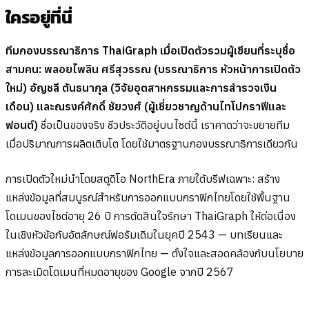
ใครอยู่ที่นี่
ทีมกองบรรณาธิการ ThaiGraph เมื่อเปิดตัวรวมผู้เขียนที่ระบุชื่อ
สามคน: พลอยไพลิน ศรีสุวรรณ (บรรณาธิการ หัวหน้าการเปิดตัว
ใหม่) อัญชลี ตันธนากุล (วิจัยอุตสาหกรรมและการสำรวจเงิน
เดือน) และณรงค์ศักดิ์ ชัยวงศ์ (ผู้เชี่ยวชาญด้านไทโปกราฟีและ
ฟอนต์)
ชื่อเป็นของจริง ชีวประวัติอยู่บนไซต์นี้ เราคาดว่าจะขยายทีม
เมื่อปริมาณการผลิตเติบโต โดยใช้มาตรฐานกองบรรณาธิการเดียวกัน
การเปิดตัวใหม่นำโดยสตูดิโอ NorthEra ภายใต้บรีฟเฉพาะ: สร้าง
แหล่งข้อมูลที่สมบูรณ์สำหรับการออกแบบกราฟิกไทยโดยใช้พื้นฐาน
โดเมนของไซต์อายุ 26 ปี การตัดสินใจรักษา ThaiGraph ให้ต่อเนื่อง
ในเชิงหัวข้อกับอัตลักษณ์ฟอรัมเดิมในยุคปี 2543 — บทเรียนและ
แหล่งข้อมูลการออกแบบกราฟิกไทย — ตั้งใจและสอดคล้องกับนโยบาย
การละเมิดโดเมนที่หมดอายุของ Google จากปี 2567