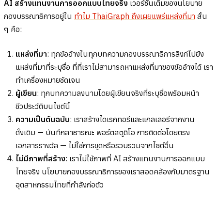
AI สร้างแทนงานการออกแบบไทยจริง
เวอร์ชันเต็มของนโยบาย
กองบรรณาธิการอยู่ใน
ทำไม ThaiGraph ถึงเผยแพร่แหล่งที่มา
สั้น
ๆ คือ:
แหล่งที่มา
: ทุกข้ออ้างในทุกบทความกองบรรณาธิการลิงก์ไปยัง
แหล่งที่มาที่ระบุชื่อ ที่ที่เราไม่สามารถหาแหล่งที่มาของข้ออ้างได้ เรา
ทำเครื่องหมายชัดเจน
ผู้เขียน
: ทุกบทความลงนามโดยผู้เขียนจริงที่ระบุชื่อพร้อมหน้า
ชีวประวัติบนไซต์นี้
ความเป็นต้นฉบับ
: เราสร้างไดเรกทอรีและแกลเลอรีจากงาน
ดั้งเดิม — บันทึกสาธารณะ พอร์ตสตูดิโอ การติดต่อโดยตรง
เอกสารรางวัล — ไม่ใช่การขูดหรือรวบรวมจากไซต์อื่น
ไม่มีภาพที่สร้าง
: เราไม่ใช้ภาพที่ AI สร้างแทนงานการออกแบบ
ไทยจริง นโยบายกองบรรณาธิการของเราสอดคล้องกับมาตรฐาน
อุตสาหกรรมไทยที่กำลังก่อตัว