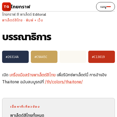
ข้ามไปยังเนื้อหา
ไทยกราฟ
TG
เมนู
ไทยกราฟ
/
สี
/
พาเล็ตต์
/
Editorial
พาเล็ตต์สีไทย · พิมพ์ + เว็บ
บรรณาธิการ
#26314A
#C9A45C
#FBF8F1
#C13019
เปิด
เครื่องมือสร้างพาเล็ตต์สีไทย
เพื่อรีมิกซ์พาเล็ตต์นี้ การอ้างอิง
Thaitone ฉบับสมบูรณ์ที่
/th/colors/thaitone/
เนื้อหาที่เกี่ยวข้อง
พาเล็ตต์สีไทยทั้งหมด