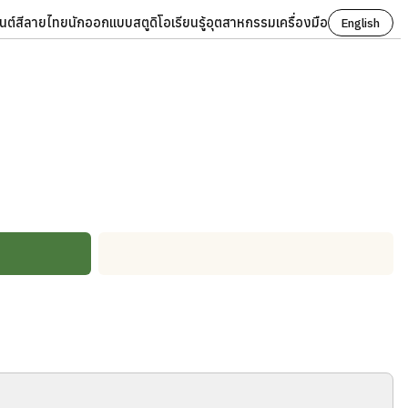
นต์
สี
ลายไทย
นักออกแบบ
สตูดิโอ
เรียนรู้
อุตสาหกรรม
เครื่องมือ
English
#FBF8F1