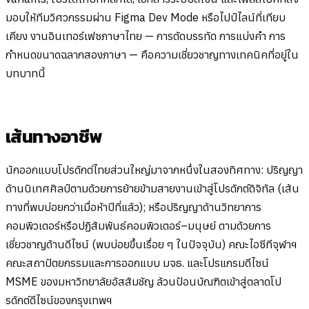
มอบให้ทีมวิศวกรรมผ่าน Figma Dev Mode หรือไปป์ไลน์ที่เทียบ
เคียง งานอินเทอร์เฟซภาษาไทย — การตัดบรรทัด การแบ่งคำ การ
กำหนดขนาดฉลากสองภาษา — คือความเชี่ยวชาญทางเทคนิคที่อยู่ใน
บทบาทนี้
เส้นทางอาชีพ
นักออกแบบโปรดักต์ไทยส่วนใหญ่มาจากหนึ่งในสองทิศทาง: ปริญญา
ด้านนิเทศศิลป์ตามด้วยการย้ายข้ามสายงานเข้าสู่โปรดักต์ดิจิทัล (เส้น
ทางที่พบบ่อยกว่าเมื่อห้าปีที่แล้ว); หรือปริญญาด้านวิทยาการ
คอมพิวเตอร์หรือปฏิสัมพันธ์คอมพิวเตอร์–มนุษย์ ตามด้วยการ
เชี่ยวชาญด้านดีไซน์ (พบบ่อยขึ้นเรื่อย ๆ ในปัจจุบัน) คณะไอซีทีจุฬาฯ
คณะสถาปัตยกรรมและการออกแบบ มจธ. และโปรแกรมดีไซน์
MSME ของมหาวิทยาลัยอัสสัมชัญ ล้วนป้อนบัณฑิตเข้าสู่ตลาดโป
รดักต์ดีไซน์ของกรุงเทพฯ