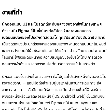
งานที่ทำ
นักออกแบบ UI และโปรดักต์ระดับกลางของอาชีพในกรุงเทพฯ
ทำงานใน Figma สี่สิบชั่วโมงต่อสัปดาห์ และส่งมอบการ
เปลี่ยนแปลงของโปรดักต์ที่วัดผลได้ทุกสปรินต์สองสัปดาห์
สาขานี้
เป็นจุดตัดเชิงประยุกต์ของงานออกแบบภาพ งานออกแบบปฏิสัมพันธ์
และการส่งมอบให้ฝั่งฟรอนต์เอนด์ ได้แก่ การบำรุงรักษาคอมโพเนนต์
ไลบรารี โฟลว์ระดับหน้าจอ ความสมบูรณ์ของโปรโตไทป์ การตรวจ
สอบการเข้าถึง และเอกสารสเปคที่ทีมวิศวกรรมนำไปสร้างต่อ
นักออกแบบโปรดักต์ในกรุงเทพฯ ทั่วไปดูแลโปรดักต์หนึ่งถึงสองตัวใน
เวลาเดียวกัน — แอปมือถือสำหรับผู้บริโภคในสายการเดินทาง ส่ง
อาหาร ธนาคาร หรืออีคอมเมิร์ซ — และเป็นเจ้าของพื้นที่ฟีเจอร์ใด
ฟีเจอร์หนึ่งหรือแพลตฟอร์มหนึ่ง (iOS, Android, web) ตั้งแต่ต้นจน
จบ ผลงานส่งมอบได้แก่ไลบรารี Figma ที่ใช้ auto-layout และ
variants, โปรโตไทป์ที่คลิกได้, เอกสารระบบดีไซน์ และไฟล์สเปคที่ส่ง