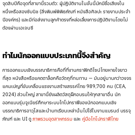
จุดสิบปีคือจุดที่สาขานี้รวมตัว: ผู้ปฏิบัติงานในขั้นนี้มักมีชื่อเสียงใน
หนึ่งหรือสองซับนิช (สิ่งพิมพ์พิพิธภัณฑ์ หนังสือศิลปะ รายงานประจำ
ปีองค์กร) และมีท่อส่งงานลูกค้าตรงที่หล่อเลี้ยงการปฏิบัติงานโดยไม่
ต้องผ่านเอเจนซี
ทำไมนักออกแบบประเภทนี้จึงสำคัญ
การออกแบบเชิงบรรณาธิการคือที่ที่งานกราฟิกดีไซน์ไทยหายใจยาว
ที่สุด หนังสือหรือแคตตาล็อกคือวัตถุที่ทนทาน — มันอยู่นานกว่าวงจร
แคมเปญที่ขับเคลื่อนแรงงานสร้างสรรค์ไทย 989,700 คน (CEA,
2024) ส่วนใหญ่ สาขานี้ยังผลิตวัสดุฝึกอบรมให้ทุกสาขาอื่น นัก
ออกแบบรุ่นจูเนียร์ศึกษาระบบไทโปกราฟีของนักออกแบบเชิง
บรรณาธิการอาวุโสและนำบทเรียนเหล่านั้นไปใช้ในงานแบรนด์ บรรจุ
ภัณฑ์ และ UI ดู
ภาพรวมอุตสาหกรรม
และ
คู่มือไทโปกราฟีไทย