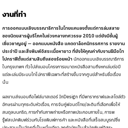
งานที่ทำ
การออกแบบเชิงบรรณาธิการในไทยแคบลงตั้งแต่การล่มสลาย
ของนิตยสารผู้บริโภคในช่วงกลางทศวรรษ 2010 แต่ยังมีชั้นผู้
เชี่ยวชาญอยู่ — ออกแบบหนังสือ แคตตาล็อกนิทรรศการ รายงาน
ประจำปี และสิ่งพิมพ์อิสระเนื้อหายาว ที่ยังให้คุณค่ากับงานฝีมือไท
โปกราฟีตั้งแต่สามสิบถึงสองร้อยหน้า
นักออกแบบเชิงบรรณาธิการ
ในกรุงเทพฯ ทั่วไปส่งมอบโครงการขนาดหนังสือสามถึงหกเล่มต่อปี
แต่ละเล่มมีระบบไทโปกราฟีเฉพาะที่สร้างขึ้นจากศูนย์สำหรับชื่อเรื่อง
นั้น
ผลงานส่งมอบคือไฟล์มาสเตอร์ InDesign ที่มีพารากราฟและสไตล์ตัว
อักษรผ่านทุกระดับหัวเรื่อง, การจับคู่ฟอนต์ไทย/ละตินที่เลือกเพื่อให้
สมดุลบนกริด, การกำกับภาพถ่ายหรือภาพประกอบภายใน, การพ
รู๊ฟสเปคพิมพ์ร่วมกับโรงพิมพ์การค้า และหนังสือที่เสร็จสมบูรณ์ซึ่ง
ประสานเป็นวัตถุที่เป็นหนึ่งเดียว ลูกค้ามักเป็นสำนักพิมพ์อิสระ