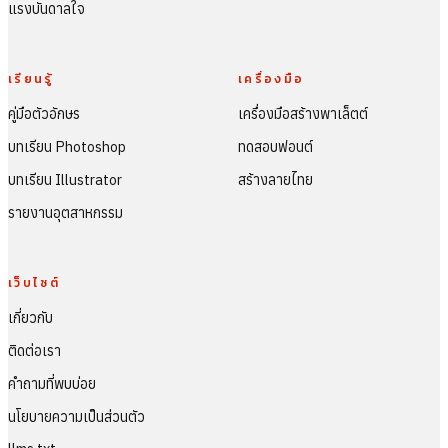
แรงบันดาลใจ
เรียนรู้
เครื่องมือ
คู่มือตัวอักษร
เครื่องมือสร้างพาเล็ตต์
บทเรียน Photoshop
ทดสอบฟอนต์
บทเรียน Illustrator
สร้างลายไทย
รายงานอุตสาหกรรม
เว็บไซต์
เกี่ยวกับ
ติดต่อเรา
คำถามที่พบบ่อย
นโยบายความเป็นส่วนตัว