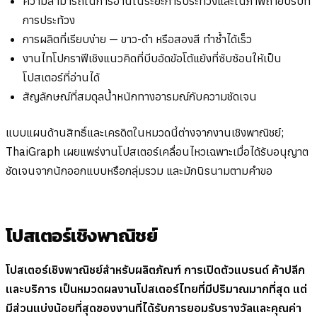
ความสามารถในการอ่านในระยะการประท้วงและในภาพถ่ายบริบท
การประท้วง
การผลิตที่เรียบง่าย — ขาว-ดำ หรือสองสี ทำซ้ำได้เร็ว
งานไทโปกราฟีเชิงแนวคิดที่บีบอัดข้อโต้แย้งที่ซับซ้อนให้เป็น
โปสเตอร์ที่อ่านได้
สัญลักษณ์ที่สมดุลน้ำหนักทางอารมณ์กับความชัดเจน
แบบแผนด้านสิทธิ์และเครดิตในหมวดนี้ต่างจากงานเชิงพาณิชย์;
ThaiGraph เผยแพร่งานโปสเตอร์เคลื่อนไหวเฉพาะเมื่อได้รับอนุญาต
ชัดเจนจากนักออกแบบหรือกลุ่มรวม และมักนิรนามตามคำขอ
โปสเตอร์เชิงพาณิชย์
โปสเตอร์เชิงพาณิชย์สำหรับผลิตภัณฑ์ การเปิดตัวแบรนด์ ค้าปลีก
และบริการ เป็นหมวดผลงานโปสเตอร์ไทยที่มีปริมาณมากที่สุด แต่
มีส่วนแบ่งน้อยที่สุดของงานที่ได้รับการยอมรับรางวัลและคุณค่า