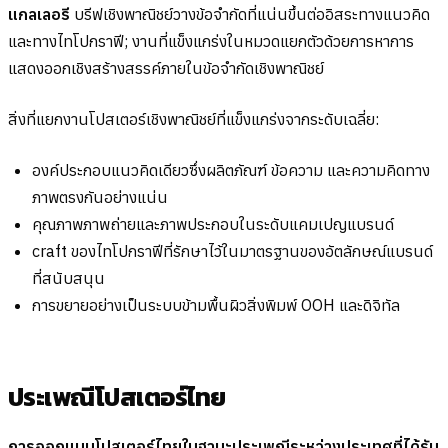
แกลเลอรี
บรีฟเชิงพาณิชย์วางข้อจำกัดที่แน่นขึ้นต่ออิสระทางแนวคิด
และทางไทโปกราฟี; งานที่แข็งแกร่งในหมวดแยกตัวด้วยการหาการ
แสดงออกเชิงสร้างสรรค์ภายในข้อจำกัดเชิงพาณิชย์
สิ่งที่แยกงานโปสเตอร์เชิงพาณิชย์ที่แข็งแกร่งจากระดับเฉลี่ย:
องค์ประกอบแนวคิดเดียวซึ่งผลิตภัณฑ์ ข้อความ และความคิดทาง
ภาพตรงกันอย่างแน่น
คุณภาพภาพถ่ายและภาพประกอบในระดับแคมเปญแบรนด์
craft ของไทโปกราฟีที่รักษาไว้ในมาตรฐานของอัตลักษณ์แบรนด์
ที่สนับสนุน
การขยายอย่างเป็นระบบข้ามพื้นผิวสิ่งพิมพ์ OOH และดิจิทัล
ประเพณีโปสเตอร์ไทย
การออกแบบโปสเตอร์ไทยในฐานะประเพณีระหว่างประเทศที่ได้รับ