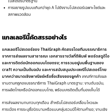
โปสเตอร์มาตรฐาน
การขยายรูปแบบเกินกว่าชุด A ไปยังงานโปสเตอร์เฉพาะไซต์และ
สภาพแวดล้อม
แกลเลอรีนี้คัดสรรอย่างไร
แกลเลอรีโปสเตอร์ของ ThaiGraph คัดสรรโดยทีมบรรณาธิการ
จากการส่งผลงานสาธารณะ เอกสารรางวัลที่ตีพิมพ์ พอร์ตสตูดิโอ
และการติดต่อนักออกแบบโดยตรง; การรวมอยู่บนพื้นฐานของ
craft ความเป็นต้นฉบับ และการสนับสนุนประเพณีโปสเตอร์ไทย
มากกว่าขนาดเชิงพาณิชย์หรือชื่อเสียงของลูกค้า
เกณฑ์การส่งผล
งานตามกฎกองบรรณาธิการ ThaiGraph มาตรฐาน: งานต้นฉบับ,
การผลิตไทยหรือนักออกแบบไทย, พร้อมเครดิตเต็มที่มองเห็นได้
การส่งผลงานทบทวนทุกเดือน สำหรับโปสเตอร์เคลื่อนไหวและ
การเมือง การระบุชื่อนิรนามหรือแบบกลุ่มรวมมีให้ตามคำขอ; งานเชิง