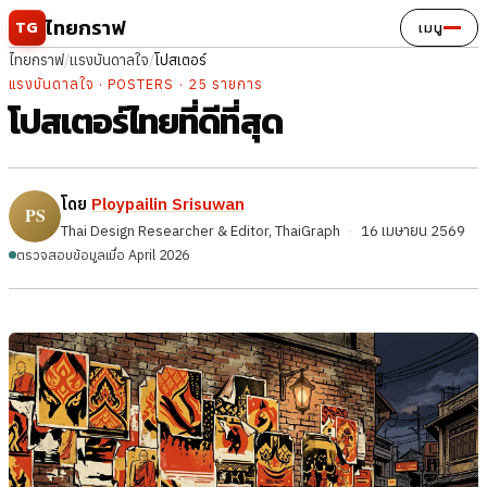
ข้ามไปยังเนื้อหา
ไทยกราฟ
TG
เมนู
ไทยกราฟ
/
แรงบันดาลใจ
/
โปสเตอร์
แรงบันดาลใจ · POSTERS · 25 รายการ
โปสเตอร์ไทยที่ดีที่สุด
โดย
Ploypailin Srisuwan
Thai Design Researcher & Editor, ThaiGraph
·
16 เมษายน 2569
ตรวจสอบข้อมูลเมื่อ April 2026