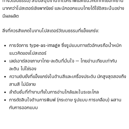
ทางวัฒนธรรม) สนับสนุนงานไทโปกราฟีและแนวคิดที่ทะเยอทะยาน
มากกว่าโปสเตอร์เชิงพาณิชย์ และนักออกแบบไทยได้ใช้อิสระนั้นอย่าง
มีผลผลิต
สิ่งที่ควรสังเกตในงานโปสเตอร์วัฒนธรรมที่แข็งแกร่ง:
การจัดการ type-as-image ซึ่งรูปแบบทางตัวอักษรถือน้ำหนัก
แนวคิดของโปสเตอร์
เลย์เอาต์สองภาษาไทย-ละตินที่มั่นใจ — ไทยอ่านเทียบเท่ากับ
ละติน ไม่ใช่รอง
ความยับยั้งที่แข็งแกร่งในด้านสีและเครื่องประดับ มักสูงสุดสองถึง
สามสี ไม่มีลาย
ลำดับชั้นที่ทำงานทั้งในการอ่านใกล้และในระยะไกล
การตัดสินใจด้านการพิมพ์ (กระดาษ รูปแบบ การเคลือบ) ผสาน
กับการออกแบบ