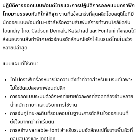
ปฏิบัติการออกแบบฟอนต์ไทยและการปฏิบัติการออกแบบกราฟิก
ไทยมาบรรจบกันที่ใกล้ที่สุด
งานที่แข็งแกร่งที่สุดผลิตโดยสตูดิโอที่มี
นักออกแบบฟอนต์ใน-เฮ้าส์หรือความสัมพันธ์การทำงานใกล้ชิดกับ
foundry ไทย; Cadson Demak, Katatrad และ Fontuni ทั้งหมดได้
ส่งมอบงานสั่งทำพิเศษตัวอักษรอัตลักษณ์หลักให้แบรนด์ไทยในช่วง
หลายปีล่าสุด
แบบแผนที่ใช้งาน:
ไทโปกราฟีเครื่องหมายข้อความสั่งทำที่วาดสำหรับแบรนด์เฉพาะ
ไม่ใช่ดัดแปลงจากฟอนต์ปลีก
การออกแบบระบบตัวอักษรที่ขยายตัวละครที่สอดคล้องข้ามหลาย
น้ำหนัก ภาษา และบริบทการใช้งาน
การจับคู่ไทย-ละตินที่รอบคอบในฐานะการตัดสินใจออกแบบที่
ตั้งใจมากกว่าค่าเริ่มต้น
การสร้าง variable-font สำหรับระบบอัตลักษณ์ที่ขยายพื้นผิวที่
ตอบสนองและ motion