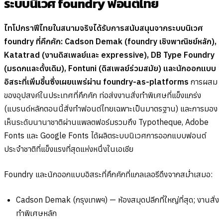
ระบบนิเวศ foundry ฟอนต์ไทย
ไทโปกราฟีไทยในสนามจริงได้รับการสนับสนุนจากระบบนิเวศ
foundry ที่คึกคัก: Cadson Demak (foundry เชิงพาณิชย์หลัก),
Katatrad (งานดิสเพลย์และ expressive), DB Type Foundry
(มรดกและดั้งเดิม), Fontuni (ดิสเพลย์ร่วมสมัย) และนักออกแบบ
อิสระที่เพิ่มขึ้นซึ่งเผยแพร่ผ่าน foundry-as-platforms
การผสม
ของอุปสงค์ในประเทศที่คึกคัก ท่อส่งงานสั่งทำพิเศษที่แข็งแกร่ง
(แบรนด์หลักตอนนี้สั่งทำฟอนต์ไทยเฉพาะเป็นมาตรฐาน) และการมอง
เห็นระดับนานาชาติผ่านแพลตฟอร์มรวมถึง Typotheque, Adobe
Fonts และ Google Fonts ได้ผลิตระบบนิเวศการออกแบบฟอนต์
ประจำชาติที่แข็งแรงที่สุดแห่งหนึ่งในเอเชีย
Foundry และนักออกแบบอิสระที่คึกคักที่แกลเลอรีดึงจากสม่ำเสมอ:
Cadson Demak (กรุงเทพฯ) — ห้องสมุดปลีกที่ใหญ่ที่สุด; งานสั่ง
ทำพิเศษหลัก