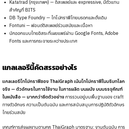
Katatrad (กรุงเทพฯ) — ดิสเพลย์และ expressive, มีตัวแทน
สำคัญที่ BITS
DB Type Foundry — ไทโปกราฟีไทยมรดกและดั้งเดิม
Fontuni — ฟอนต์ดิสเพลย์ร่วมสมัยและเนื้อหา
นักออกแบบไทยอิสระที่เผยแพร่ผ่าน Google Fonts, Adobe
Fonts และการกระจายระหว่างประเทศ
แกลเลอรีนี้คัดสรรอย่างไร
แกลเลอรีไทโปกราฟีของ ThaiGraph เน้นไทโปกราฟีในบริบทโลก
จริง — ตัวอักษรในการใช้งาน ในการผลิต บนผนัง บนบรรจุภัณฑ์
ในหนังสือ — มากกว่าชีตตัวอย่าง
การรวมอยู่บนพื้นฐานของ craft
ทางตัวอักษร ความเป็นต้นฉบับ และการสนับสนุนการปฏิบัติตัวอักษร
ไทยร่วมสมัย
เกณฑ์การส่งผลงานตามกฎ ThaiGraph มาตรฐาน: งานต้นฉบับ การ