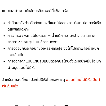
แบบแผนในงานตัวอักษรดิสเพลย์ที่แข็งแกร่ง:
ตัวอักษรสั่งทำหรือดัดแปลงที่แยกไม่ออกจากบริบทโปสเตอร์หรือ
ดิสเพลย์เฉพาะ
การสำรวจ variable-axis — น้ำหนัก ความกว้าง ขนาดทาง
สายตา ตัวเอน รูปแบบอักขระเฉพาะ
การจัดองค์ประกอบ type-as-image ซึ่งไทโปกราฟีถือน้ำหนัก
แนวคิดเต็ม
การออกจากแบบแผนรูปแบบตัวอักษรไทยดั้งเดิมอย่างมั่นใจ มัก
ผ่านรูปแบบไม่มีหัว
สำหรับการเปลี่ยนแปลงไม่มีหัวโดยเฉพาะ ดู
ฟอนต์ไทยไม่มีหัวเป็นค่า
เริ่มต้นแล้ว