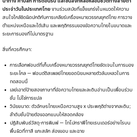
นำทาง ค้าปลีก การต้อนรับ และขนส่งที่หล่อหลอมชีวิตทางสายตา
ประจำวันในประเทศไทย
งานร่วมสมัยที่แข็งแกร่งในหมวดให้ความ
สนใจใกล้ชิดผิดปกติกับการเคลียร์เครื่องหมายวรรณยุกต์ไทย การวาง
ตำแหน่งเหนือและใต้เส้น และพฤติกรรมของข้อความไทยในขนาดและ
ระยะการมองที่ไม่มาตรฐาน
สิ่งที่ควรศึกษา:
การเลือกฟอนต์ที่เก็บเครื่องหมายวรรณยุกต์ไทยชัดเจนในการมอง
ระยะไกล — ฟอนต์ดิสเพลย์ไทยยอดนิยมหลายตัวล้มเหลวในการ
ทดสอบนี้
เลย์เอาต์ป้ายสองภาษาที่ข้อความไทยและละตินอ่านเป็นเพื่อนร่วม
ชั้น ไม่ใช่การแปล
วินัยขนาด: ตัวอักษรไทยเหนือความสูง x ประพฤติต่างจากละติน;
ลำดับชั้นป้ายต้องออกแบบให้สอดคล้อง
ปฏิสัมพันธ์วัสดุ-การพิมพ์ — ไทโปกราฟีไทยเรนเดอร์อย่างไรบน
พื้นผิวที่ทาสี แกะสลัก ส่องขอบ และฉาย