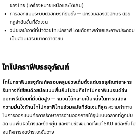
ของไทย (เครื่องหมายเหนือและใต้เส้น)
การออกแบบระบบตัวอักษรที่ยับยั้ง — มักรวมสองตัวอักษร ด้วย
กฎลำดับชั้นที่ชัดเจน
วินัยเลย์เอาต์ที่นำด้วยไทโปกราฟี โดยถือภาพถ่ายและภาพประกอบ
เป็นส่วนเสริมมากกว่าตัวขับ
ไทโปกราฟีบรรจุภัณฑ์
ไทโปกราฟีบรรจุภัณฑ์ครอบคลุมช่วงเต็มตั้งแต่บรรจุภัณฑ์อาหาร
ริมทางที่เขียนด้วยมือแบบพื้นถิ่นไปจนถึงไทโปกราฟีแบรนด์ส่ง
ออกพรีเมียมที่มีวินัยสูง — หมวดได้กลายเป็นหนึ่งในการแสดง
ความมั่นใจด้านไทโปกราฟีไทยร่วมสมัยที่ชัดเจนที่สุด
ความท้าทาย
ในการออกแบบคือการรักษาการอ่านออกภายใต้รูปแบบฉลากที่ถูกบีบ
อัด บนพื้นผิวโค้งและยืดหยุ่น และข้ามช่วงขนาดตั้งแต่ SKU แต่ละชิ้นไป
จนถึงการจดจำระยะชั้นวาง