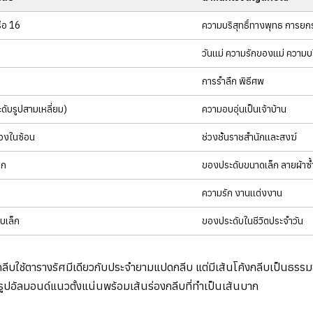
รือ 16
ความบริสุทธิ์ทางพุทธ การ
วันแม่ ความรักของแม่ ความบริ
การรำลึก พิธีศพ
ดับรูปสามเหลี่ยม)
ความอบอุ่นเป็นเจ้าบ้าน
วงในซ้อน
ช่วงชั้นราชสำนักและสงฆ์
็ก
ของประดับขนาดเล็ก ลายผ้าซ้
ความรัก งานแต่งงาน
บเล็ก
ของประดับในชีวิตประจำวัน
ใช้ตารางรัศมีเดียวกับประจำยามแปดกลีบ แต่มีเส้นโค้งกลีบเป็นธรรมชา
ูปอัลมอนด์แนวตั้งแน่นพร้อมเส้นร่องกลีบที่ทำเป็นเส้นบาก