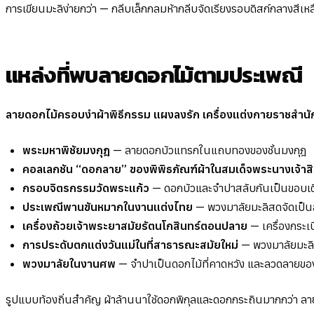
การเขียนมะลิง่ายกว่า — กลีบเล็กกลมห้ากลีบจัดเรียงรอบดิสก์กลางสีเห
แหล่งที่พบลายดอกไม้ตามประเพณี
ลายดอกไม้ครอบงำผ้าพิธีกรรม แผงลงรัก เครื่องแต่งกายราชสำน
พระมหาพิชัยมงกุฎ
— ลายดอกบัวแทรกในแถบทองของชั้นมงกุฎ
คอลเลกชัน “ดอกลาย” ของพิพิธภัณฑ์ผ้าในสมเด็จพระนางเจ้าสิริก
กรอบจิตรกรรมวัดพระแก้ว
— ดอกบัวและจำปาสลับกันเป็นขอบเติม
ประเพณีพานขันหมากในงานแต่งไทย
— พวงมาลัยมะลิสดจัดเป็
เครื่องถ้วยเจ้าพระยาสมัยรัตนโกสินทร์ตอนปลาย
— เครื่องกระเบ
การประดับตกแต่งวันแม่ในที่สาธารณะสมัยใหม่
— พวงมาลัยมะล
พวงมาลัยในงานศพ
— จำปาเป็นดอกไม้ที่คาดหวัง และลวดลายขอ
รูปแบบท้องถิ่นสำคัญ ผ้าล้านนาใช้ดอกพิกุลและดอกกระถินมากกว่า ล