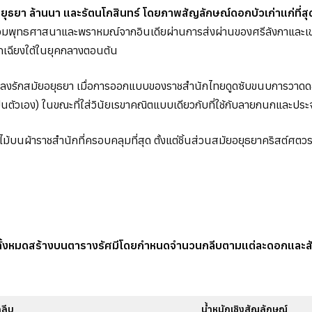
ุธยา ล้านนา และรัตนโกสินทร์ โดยภาพสัญลักษณ์ดอกบัวเก่าแก่ที่สุด
้อมพุทธศาสนาและพราหมณ์จากอินเดียผ่านการส่งผ่านของศรีลังกาและ
กเฉียงใต้ในยุคกลางตอนต้น
ลงรักสมัยอยุธยา เมื่อการออกแบบของราชสำนักไทยดูดซับขนบการวาดดอกไม
ป็นตัวเอง) ในขณะที่ใส่วินัยเรขาคณิตแบบเดียวกับที่ใช้กับลายกนกและปร
ไม้บนผ้าราชสำนักที่ครอบคลุมที่สุด ตั้งแต่ชิ้นส่วนสมัยอยุธยาคริสต์ศตว
ทั้งหมดสร้างบนตารางรัศมีโดยกำหนดจำนวนกลีบตามแต่ละดอกและสัด
ลีบ
น้ำหนักเชิงสัญลักษณ์