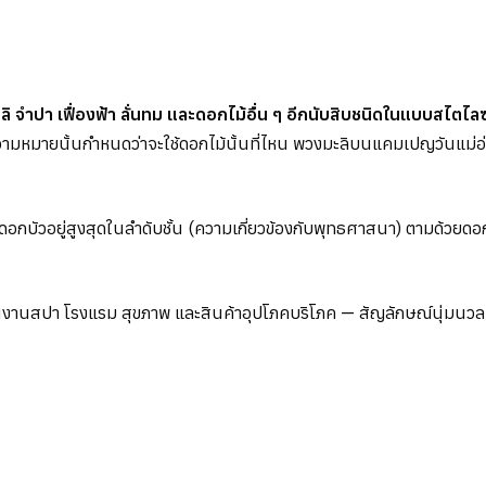
ำปา เฟื่องฟ้า ลั่นทม และดอกไม้อื่น ๆ อีกนับสิบชนิดในแบบสไตไล
ความหมายนั้นกำหนดว่าจะใช้ดอกไม้นั้นที่ไหน พวงมะลิบนแคมเปญวันแม่
กบัวอยู่สูงสุดในลำดับชั้น (ความเกี่ยวข้องกับพุทธศาสนา) ตามด้วยดอก
นงานสปา โรงแรม สุขภาพ และสินค้าอุปโภคบริโภค — สัญลักษณ์นุ่มนวล ก