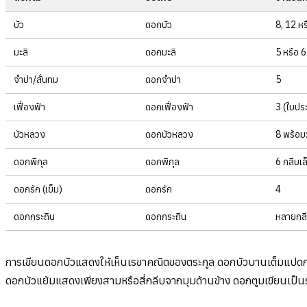
บัว
ดอกบัว
8, 12 ห
มะลิ
ดอกมะลิ
5 หรือ 6
จำปา/ลั่นทม
ดอกจำปา
5
เฟื่องฟ้า
ดอกเฟื่องฟ้า
3 (ใบประ
บัวหลวง
ดอกบัวหลวง
8 พร้อม
ดอกพิกุล
ดอกพิกุล
6 กลีบเล
ดอกรัก (เข็ม)
ดอกรัก
4
ดอกกระถิน
ดอกกระถิน
หลายกลี
การเขียนดอกบัวแสดงให้เห็นเรขาคณิตของตระกูล ดอกบัวบานเต็มแปดกลีบ
ดอกบัวแย้มแสดงเพียงสามหรือสี่กลีบจากมุมด้านข้าง ดอกตูมเขียนเป็นร