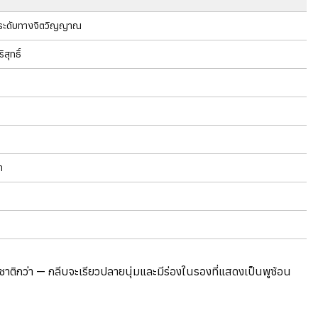
ยกระดับทางจิตวิญญาณ
สุทธิ์
ำ
ติกว่า — กลีบจะเรียวปลายนุ่มและมีร่องในรองที่แสดงเป็นพูซ้อน