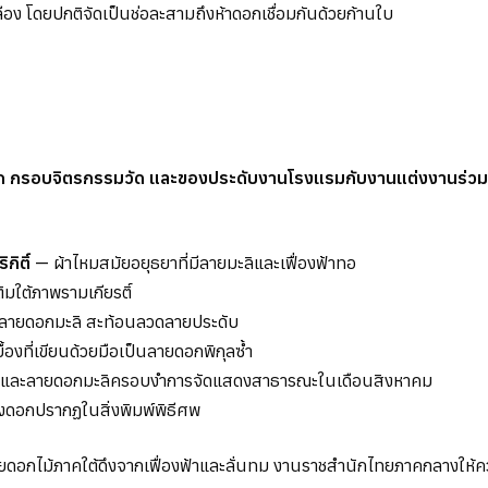
ลือง โดยปกติจัดเป็นช่อละสามถึงห้าดอกเชื่อมกันด้วยก้านใบ
ัก กรอบจิตรกรรมวัด และของประดับงานโรงแรมกับงานแต่งงานร่วม
ิติ์
— ผ้าไหมสมัยอยุธยาที่มีลายมะลิและเฟื่องฟ้าทอ
ใต้ภาพรามเกียรติ์
นลายดอกมะลิ สะท้อนลวดลายประดับ
ื้องที่เขียนด้วยมือเป็นลายดอกพิกุลซ้ำ
ิและลายดอกมะลิครอบงำการจัดแสดงสาธารณะในเดือนสิงหาคม
งดอกปรากฏในสิ่งพิมพ์พิธีศพ
ายดอกไม้ภาคใต้ดึงจากเฟื่องฟ้าและลั่นทม งานราชสำนักไทยภาคกลางให้