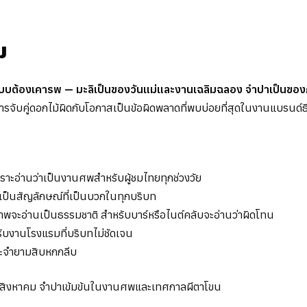
ม
บบต้องเคารพ — มะลิเป็นของวันแม่และงานเฉลิมฉลอง จำปาเป็นของกา
ารจับคู่ดอกไม้ผิดกับโอกาสเป็นข้อผิดพลาดที่พบบ่อยที่สุดในงานแบรนด
พราะอ่านว่าเป็นงานศพสำหรับผู้ชมไทยทุกช่วงวัย
เป็นสัญลักษณ์ที่เป็นบวกในทุกบริบท
พจะอ่านเป็นธรรมชาติ สำหรับบาร์หรือไนต์คลับจะอ่านว่าผิดโทน
หรับงานโรงแรมที่บริบทไม่ชัดเจน
ประจำยามสิบหกกลีบ
่ 12 สิงหาคม จำปาเข้มข้นในงานศพและเทศกาลผีตาโขน