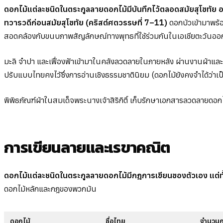
ดอกไม้แต่ละชนิดในตระกูลลายดอกไม้มีบันทึกไว้ตลอดสมัยสุโขทัย อย
ทวารวดีก่อนสมัยสุโขทัย (คริสต์ศตวรรษที่ 7–11)
ดอกบัวเข้ามาพร
สอดคล้องกับขนบภาพสัญลักษณ์ทางพุทธที่ใช้ร่วมกันในเอเชียตะวันออ
มะลิ จำปา และเฟื่องฟ้าเข้ามาในคลังลวดลายในภายหลัง ผ่านงานผ้าและ
ปรับแบบไทยคงไว้ซึ่งการอ่านเชิงธรรมชาตินิยม (ดอกไม้ยังคงจำได้ว่าเ
พิพิธภัณฑ์ผ้าในสมเด็จพระนางเจ้าสิริกิติ์ เก็บรักษาเอกสารลวดลายดอก
การเขียนลายและเรขาคณิต
ดอกไม้แต่ละชนิดในตระกูลลายดอกไม้มีกฎการเขียนของตัวเอง แต่
ดอกไม้หลักและกฎของพวกมัน
ดอกไม้
ชื่อไทย
จำนวนก