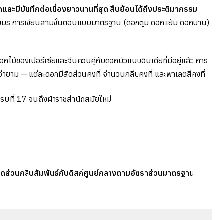
และมีบันทึกต่อเนื่องยาวนานที่สุด สืบย้อนได้ถึงประติมากรรม
เขมร การเขียนสามขั้นตอนแบบมาตรฐาน (ดอกตูม ดอกแย้ม ดอกบาน)
้ของเปอร์เซียและจีนควบคู่กับดอกบัวแบบอินเดียที่มีอยู่แล้ว การ
ะจำยาม — แต่ละดอกมีสัดส่วนคงที่ จำนวนกลีบคงที่ และพาเลตสีคงที่
รรษที่ 17 จนถึงผ้าราชสำนักสมัยใหม่
ส่วนกลีบสัมพันธ์กับดิสก์ศูนย์กลางตามอัตราส่วนมาตรฐาน