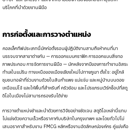
บริโภคที่นำด้วยงานฝีมือ
การก่อตั้งและการวางตำแหน่ง
คอลเล็กทีฟประเภทนี้มักก่อตั้งรอบผู้ปฏิบัติงานสามถึงห้าคนที่มา
บรรจบจากสาขาต่างกัน — การออกแบบกราฟิก การออกแบบสิ่งทอ
ภาพประกอบ การจัดการงานฝีมือ — มักหลังจากปีของการทำงานอิสระ
ทำเลในแม่ริม ทางเหนือของเมืองเชียงใหม่ไปทางภูเขา ตั้งใจ: อยู่ใกล้
ชุมชนทอผ้าที่ร่วมงานด้วยในสันกำแพง แม่แจ่ม และหมู่บ้านบนดอย
เหนือแม่โจ้ และให้พื้นที่สำหรับกี่ ครัวย้อม และโปรแกรมเวิร์กช็อปที่สตู
ดิโอในเมืองไม่สามารถรองรับได้ง่าย
การวางตำแหน่งช้าและนำด้วยการวิจัยอย่างชัดเจน สตูดิโอเหล่านี้แทบ
ไม่แข่งด้วยความเร็วหรือราคากับบริษัทในกรุงเทพฯ และโดยทั่วไปไม่
เสนอราคาสำหรับงาน FMCG หลักหรืองานอัตลักษณ์องค์กร คู่แข่งคือ