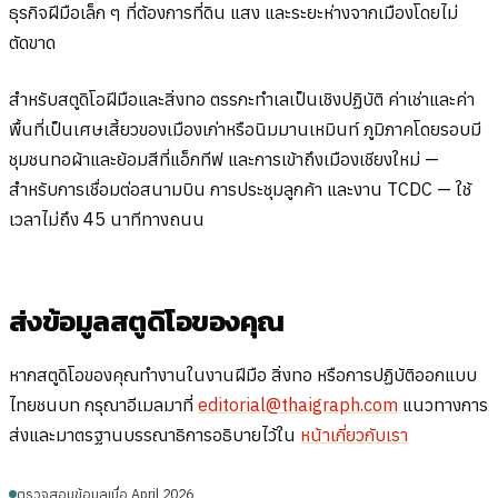
ธุรกิจฝีมือเล็ก ๆ ที่ต้องการที่ดิน แสง และระยะห่างจากเมืองโดยไม่
ตัดขาด
สำหรับสตูดิโอฝีมือและสิ่งทอ ตรรกะทำเลเป็นเชิงปฏิบัติ ค่าเช่าและค่า
พื้นที่เป็นเศษเสี้ยวของเมืองเก่าหรือนิมมานเหมินท์ ภูมิภาคโดยรอบมี
ชุมชนทอผ้าและย้อมสีที่แอ็กทีฟ และการเข้าถึงเมืองเชียงใหม่ —
สำหรับการเชื่อมต่อสนามบิน การประชุมลูกค้า และงาน TCDC — ใช้
เวลาไม่ถึง 45 นาทีทางถนน
ส่งข้อมูลสตูดิโอของคุณ
หากสตูดิโอของคุณทำงานในงานฝีมือ สิ่งทอ หรือการปฏิบัติออกแบบ
ไทยชนบท กรุณาอีเมลมาที่
editorial@thaigraph.com
แนวทางการ
ส่งและมาตรฐานบรรณาธิการอธิบายไว้ใน
หน้าเกี่ยวกับเรา
ตรวจสอบข้อมูลเมื่อ April 2026