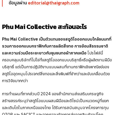
ข้อมูลผ่าน
editorial@thaigraph.com
Phu Mai Collective สะท้อนอะไร
Phu Mai Collective เป็นตัวแทนของสตูดิโอออกแบบใกล้ชนบทที่
รวมการออกแบบกราฟิกกับการผลิตสิ่งทอ การย้อมสีธรรมชาติ
และความร่วมมือระยะยาวกับชุมชนทอผ้าภาคเหนือ
โปรไฟล์นี้
ครอบคลุมบริษัทที่ไม่ใช่ทั้งสตูดิโอออกแบบบริสุทธิ์หรือผู้ผลิตงานฝีมือ
บริสุทธิ์ แต่เป็นการปฏิบัติงานแบบผสมที่งานกราฟิกเชิงพาณิชย์ของ
สตูดิโออุดหนุนโปรเจกต์สิ่งทอและสิ่งพิมพ์ที่ช้ากว่าและขับเคลื่อนด้วย
การวิจัยมากกว่า
การทำแผนที่ภาคส่วนปี 2024 ของสำนักงานส่งเสริมเศรษฐกิจ
สร้างสรรค์ระบุว่าสตูดิโอแบบผสมฝีมือและดีไซน์เป็นหมวดหมู่ที่แยก
และเติบโตในภาคเหนือของไทย ได้รับการสนับสนุนจากโครงการทุน
OTOP และ SACICT และจากความต้องการส่งออกสินค้าอุปโภค