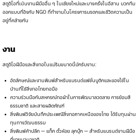
สตูดิโอที่เน้นงานฝีมืออื่น ๆ ในเชียงใหม่และบางครั้งในอีสาน บวกทีม
ออกแบบที่อิงกับ NGO ที่ทำงานในโครงการมรดกและชีวิตความเป็น
อยู่ที่คล้ายกัน
งาน
สตูดิโอฝีมือและสิ่งทอในแม่ริมขนาดนี้มักรับงาน:
อัตลักษณ์และงานพิมพ์สำหรับแบรนด์แฟชั่นบูติกและของใช้ใน
บ้านที่ใช้สิ่งทอไทยทอมือ
ความร่วมมือกับสหกรณ์ทอผ้าในการพัฒนาลวดลาย การย้อมสี
ธรรมชาติ และสายผลิตภัณฑ์
สิ่งพิมพ์วิจัยบันทึกประเพณีสิ่งทอภาคเหนือของไทย ได้รับทุนผ่าน
ทุนทางวัฒนธรรม
สิ่งพิมพ์ค้าปลีก — แท็ก ตั๋วห้อย ลุกบุ๊ก — สำหรับแบรนด์งานฝีมือ
ที่ขายนานาชาติ