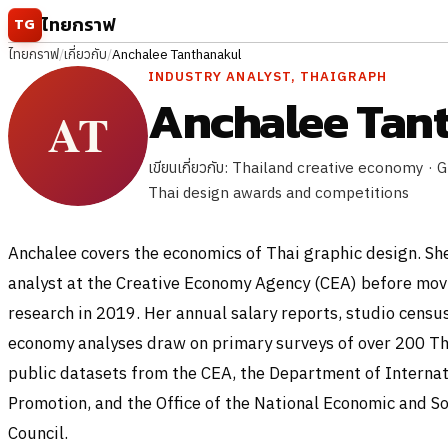
ข้ามไปยังเนื้อหา
ไทยกราฟ
TG
ไทยกราฟ
/
เกี่ยวกับ
/
Anchalee Tanthanakul
INDUSTRY ANALYST, THAIGRAPH
Anchalee Tan
เขียนเกี่ยวกับ: Thailand creative economy 
Thai design awards and competitions
Anchalee covers the economics of Thai graphic design. Sh
analyst at the Creative Economy Agency (CEA) before mov
research in 2019. Her annual salary reports, studio census
economy analyses draw on primary surveys of over 200 Th
public datasets from the CEA, the Department of Interna
Promotion, and the Office of the National Economic and S
Council.