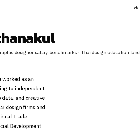
ฟอ
thanakul
· Graphic designer salary benchmarks · Thai design education lan
e worked as an
ing to independent
 data, and creative-
ai design firms and
tional Trade
ocial Development