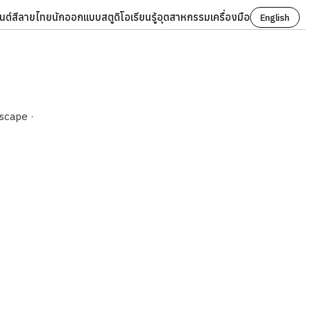
นต์
สี
ลายไทย
นักออกแบบ
สตูดิโอ
เรียนรู้
อุตสาหกรรม
เครื่องมือ
English
dscape ·