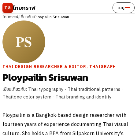
ข้ามไปยังเนื้อหา
ไทยกราฟ
TG
เมนู
ไทยกราฟ
/
เกี่ยวกับ
/
Ploypailin Srisuwan
THAI DESIGN RESEARCHER & EDITOR, THAIGRAPH
Ploypailin Srisuwan
เขียนเกี่ยวกับ: Thai typography · Thai traditional patterns ·
Thaitone color system · Thai branding and identity
Ploypailin is a Bangkok-based design researcher with
fourteen years of experience documenting Thai visual
culture. She holds a BFA from Silpakorn University's