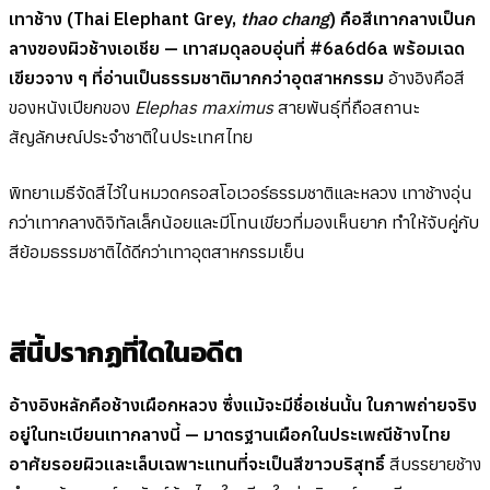
เทาช้าง (Thai Elephant Grey,
thao chang
) คือสีเทากลางเป็นก
ลางของผิวช้างเอเชีย — เทาสมดุลอบอุ่นที่ #6a6d6a พร้อมเฉด
เขียวจาง ๆ ที่อ่านเป็นธรรมชาติมากกว่าอุตสาหกรรม
อ้างอิงคือสี
ของหนังเปียกของ
Elephas maximus
สายพันธุ์ที่ถือสถานะ
สัญลักษณ์ประจำชาติในประเทศไทย
พิทยาเมธีจัดสีไว้ในหมวดครอสโอเวอร์ธรรมชาติและหลวง เทาช้างอุ่น
กว่าเทากลางดิจิทัลเล็กน้อยและมีโทนเขียวที่มองเห็นยาก ทำให้จับคู่กับ
สีย้อมธรรมชาติได้ดีกว่าเทาอุตสาหกรรมเย็น
สีนี้ปรากฏที่ใดในอดีต
อ้างอิงหลักคือช้างเผือกหลวง ซึ่งแม้จะมีชื่อเช่นนั้น ในภาพถ่ายจริง
อยู่ในทะเบียนเทากลางนี้ — มาตรฐานเผือกในประเพณีช้างไทย
อาศัยรอยผิวและเล็บเฉพาะแทนที่จะเป็นสีขาวบริสุทธิ์
สีบรรยายช้าง