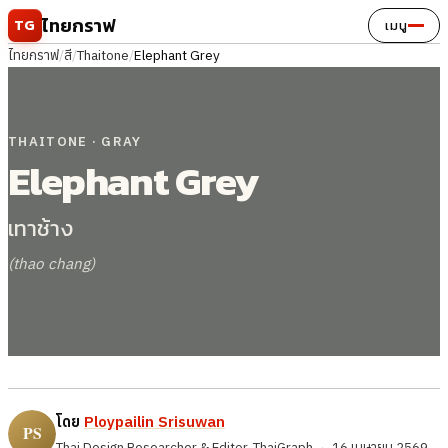
ข้ามไปยังเนื้อหา
ไทยกราฟ
TG
เมนู
ไทยกราฟ
/
สี
/
Thaitone
/
Elephant Grey
THAITONE · GRAY
Elephant Grey
เทาช้าง
(thao chang)
โดย
Ploypailin Srisuwan
Thai Design Researcher & Editor, ThaiGraph
·
16 เมษายน 2569