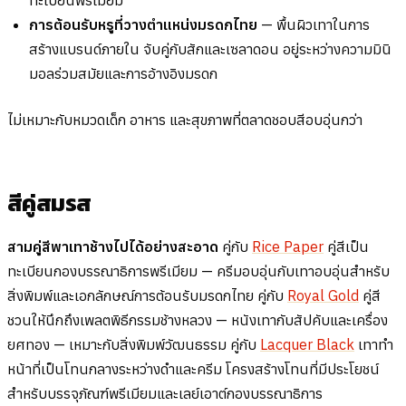
การต้อนรับหรูที่วางตำแหน่งมรดกไทย
— พื้นผิวเทาในการ
สร้างแบรนด์ภายใน จับคู่กับสักและเซลาดอน อยู่ระหว่างความมินิ
มอลร่วมสมัยและการอ้างอิงมรดก
ไม่เหมาะกับหมวดเด็ก อาหาร และสุขภาพที่ตลาดชอบสีอบอุ่นกว่า
สีคู่สมรส
สามคู่สีพาเทาช้างไปได้อย่างสะอาด
คู่กับ
Rice Paper
คู่สีเป็น
ทะเบียนกองบรรณาธิการพรีเมียม — ครีมอบอุ่นกับเทาอบอุ่นสำหรับ
สิ่งพิมพ์และเอกลักษณ์การต้อนรับมรดกไทย คู่กับ
Royal Gold
คู่สี
ชวนให้นึกถึงเพลตพิธีกรรมช้างหลวง — หนังเทากับสัปคับและเครื่อง
ยศทอง — เหมาะกับสิ่งพิมพ์วัฒนธรรม คู่กับ
Lacquer Black
เทาทำ
หน้าที่เป็นโทนกลางระหว่างดำและครีม โครงสร้างโทนที่มีประโยชน์
สำหรับบรรจุภัณฑ์พรีเมียมและเลย์เอาต์กองบรรณาธิการ