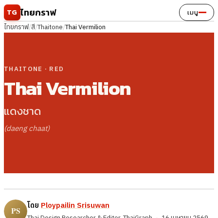
ข้ามไปยังเนื้อหา
ไทยกราฟ
TG
เมนู
ไทยกราฟ
/
สี
/
Thaitone
/
Thai Vermilion
THAITONE · RED
Thai Vermilion
แดงชาด
(daeng chaat)
โดย
Ploypailin Srisuwan
Thai Design Researcher & Editor, ThaiGraph
·
16 เมษายน 2569