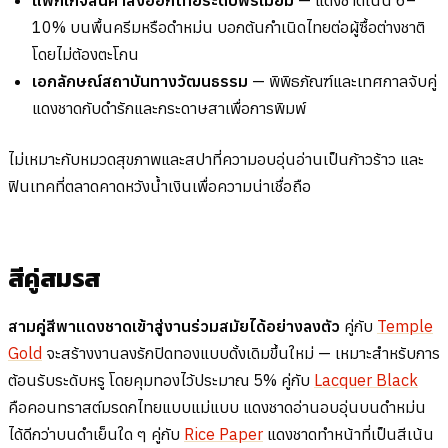
10% บนพื้นครีมหรือดำหม่น บอกต้นกำเนิดไทยต่อผู้ซื้อต่างชาติ
โดยไม่ต้องตะโกน
เอกลักษณ์สถาบันทางวัฒนธรรม
— พิพิธภัณฑ์และเทศกาลจับคู่
แดงชาดกับดำรักและกระดาษสาเพื่อการพิมพ์
ไม่เหมาะกับหมวดสุขภาพและสปาที่ความอบอุ่นอ่านเป็นก้าวร้าว และ
ฟินเทคที่ตลาดคาดหวังน้ำเงินเพื่อความน่าเชื่อถือ
สีคู่สมรส
สามคู่สีพาแดงชาดเข้าสู่งานร่วมสมัยได้อย่างลงตัว
คู่กับ
Temple
Gold
จะสร้างงานลงรักปิดทองแบบดั้งเดิมขึ้นใหม่ — เหมาะสำหรับการ
ต้อนรับระดับหรู โดยคุมทองไว้ประมาณ 5% คู่กับ
Lacquer Black
คือคอนทราสต์มรดกไทยแบบแม่แบบ แดงชาดอ่านอบอุ่นบนดำหม่น
ได้ดีกว่าบนดำเย็นใด ๆ คู่กับ
Rice Paper
แดงชาดทำหน้าที่เป็นสีเน้น