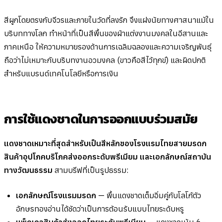
สีผูกโดยตรงกับจีวรและภายในวัดที่ลงรัก จึงแฝงนัยทางศาสนาแม้ใน
บริบททางโลก ทำหน้าที่เป็นสีพื้นของผ้าแต่งงานมงคลในอีสานและ
ภาคเหนือ ให้ความหมายรองด้านการเฉลิมฉลองและความเจริญพันธุ์
ถือว่าไม่เหมาะกับบริบทงานอวมงคล (ขาวคือสีไว้ทุกข์) และผิดปกติ
สำหรับแบรนด์เทคโนโลยีหรือการเงิน
การใช้แดงชาดในการออกแบบร่วมสมัย
แดงชาดเหมาะที่สุดสำหรับเป็นสีหลักของโรงแรมไทยสายมรดก
สินค้าอุปโภคบริโภคส่งออกระดับพรีเมียม และเอกลักษณ์สถาบัน
ทางวัฒนธรรม
สามบรีฟที่เป็นรูปธรรม:
เอกลักษณ์โรงแรมมรดก
— พื้นแดงชาดเต็มอิ่มคู่กับโลโก้ตัว
อักษรทองอ่านได้ชัดว่าเป็นการต้อนรับแบบไทยระดับหรู
แพ็กเกจสินค้าส่งออกไทยระดับพรีเมียม
— แดงชาดเน้น 6–