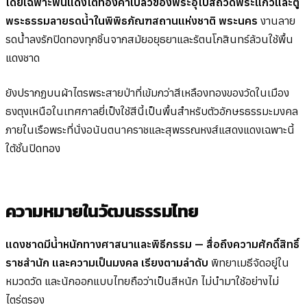
โดยเฉพาะพื้นแดงใต้ทองคำเปลวของพระอุโบสถวัดพระแก้วและตู้
พระธรรมลายรดน้ำในพิพิธภัณฑสถานแห่งชาติ พระนคร
งานลาย
รดน้ำลงรักปิดทองทุกชิ้นจากสมัยอยุธยาและรัตนโกสินทร์ล้วนใช้พื้น
แดงชาด
ยังปรากฏบนผ้าไตรพระสายป่าที่เข้มกว่าสีเหลืองทองของวัดในเมือง
ธงตุงเหนือในเทศกาลยี่เป็งใช้สีนี้เป็นพื้นสำหรับตัวอักษรธรรมะมงคล
ภายในเรือพระที่นั่งอนันตนาคราชและสุพรรณหงส์แสดงแดงเฉพาะนี้
ใต้ชั้นปิดทอง
ความหมายในวัฒนธรรมไทย
แดงชาดมีน้ำหนักทางศาสนาและพิธีกรรม — สื่อถึงความศักดิ์สิทธิ์
ราชสำนัก และความเป็นมงคล เรียงตามลำดับ
พิทยาเมธีจัดอยู่ใน
หมวดวัด และนักออกแบบไทยถือว่าเป็นสีหนัก ไม่นำมาใช้อย่างไม่
ไตร่ตรอง