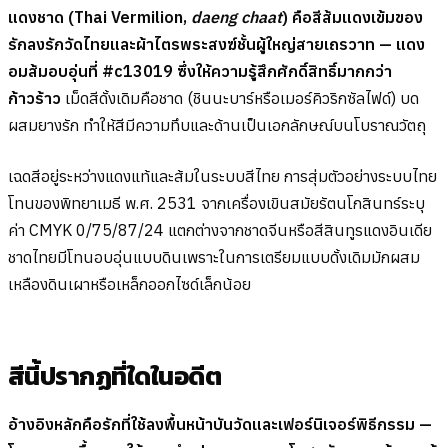
แดงชาด (Thai Vermilion,
daeng chaat
) คือสีส้มแดงเข้มของ
รักลงรักวัดไทยและผ้าไตรพระสงฆ์ชั้นผู้ใหญ่สายเถรวาท — แดง
อมส้มอบอุ่นที่ #c13019 ซึ่งให้ความรู้สึกศักดิ์สิทธิ์มากกว่า
ก้าวร้าว
เม็ดสีดั้งเดิมคือชาด (ชินนะบาร์หรือเมอร์คิวริกซัลไฟด์) บด
ผสมยางรัก ทำให้สีมีความทึบและด้านเป็นเอกลักษณ์บนโบราณวัตถุ
เฉดสีอยู่ระหว่างแดงแท้และส้มในระบบสีไทย การสุ่มตัวอย่างระบบไทย
โทนของพิทยาเมธี พ.ศ. 2531 จากเครื่องเขินสมัยรัตนโกสินทร์ระบุ
ค่า CMYK 0/75/87/24 แตกต่างจากชาดจีนหรือสีสินทูรแดงอินเดีย
ชาดไทยมีโทนอบอุ่นแบบดินเพราะในการเตรียมแบบดั้งเดิมมักผสม
เหลืองดินเผาหรือเหล็กออกไซด์เล็กน้อย
สีนี้ปรากฏที่ใดในอดีต
อ้างอิงหลักคือรักที่ใช้ลงพื้นหน้าบันวัดและเฟอร์นิเจอร์พิธีกรรม —