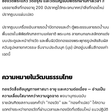
ของวัดพระแก้ว วัดอรุณ และวัดเบญจมบพิตรที่ผ่านกาลเวลา
สี
บรรยายสิ่งที่ทองอายุ 200 ปีปรากฏใต้กระจกมากกว่าสิ่งที่ทองใหม่
ปรากฏบนแผ่นเปลว
ปรากฏบนเครื่องเขินลายรดน้ำปิดทองและดำ ตู้พระธรรมลายรดน้ำบน
พื้นแดงในพิพิธภัณฑสถานแห่งชาติ พระนคร ลายกนกแกะสลักตกแต่ง
บนประตูและหน้าต่างวัด และพื้นผิวปิดทองของพระพุทธรูปหลังสัมผัส
ควันธูปหลายทศวรรษ ชิ้นงานประดับมุก (มุข) มักอยู่บนพื้นสีทองเก่า
เฉดนี้
ความหมายในวัฒนธรรมไทย
ทองวัดสื่อถึงบุญทางศาสนา อายุ และความต่อเนื่อง — อ่านเป็น
ความเลื่อมใสมากกว่าความฉูดฉาด
พจนานุกรมฉบับ
ราชบัณฑิตยสถานแยกคำว่า “ทองวัด” และ “ทองคำเปลว” ให้ความ
แตกต่างระหว่างทองวัดที่ผ่านเวลาและทองปิดที่เตรียมใหม่ แนวปฏิบัติ