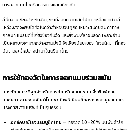
การออกแบบไทยยึดการแบ่งแยกเดียวกัน
สีมีความเกี่ยวข้องกับวันศุกร์เมื่อลดความเข้มไปทางเหลือง แม้ว่าสี
เหลืองสดจะพบได้ทั่วไปกว่าสำหรับวันศุกร์ เหมาะสมกับสินค้าทาง
ศาสนา แบรนด์ที่เกี่ยวข้องกับวัด และสิ่งพิมพ์สายมรดก เพราะอ่าน
เป็นคราบเวลามากกว่าความมั่งมี จึงเลี่ยงนัยยะของ “รวยใหม่” ที่ทอง
มันวาวสดใหม่อาจนำมาในบริบทไทย
การใช้ทองวัดในการออกแบบร่วมสมัย
ทองวัดเหมาะที่สุดสำหรับการต้อนรับสายมรดก สิ่งพิมพ์ทาง
ศาสนา และบรรจุภัณฑ์ไทยระดับพรีเมียมที่ต้องการอายุมากกว่า
ประกาย
สามบรีฟที่เป็นรูปธรรม:
เอกลักษณ์โรงแรมบูติกไทย
— ทองวัด 10–20% บนพื้นดำรัก
หรือครีมนวล — อ่านเป็นความหรูแบบมรดกโดยไม่ต้องตะโกนด้วย