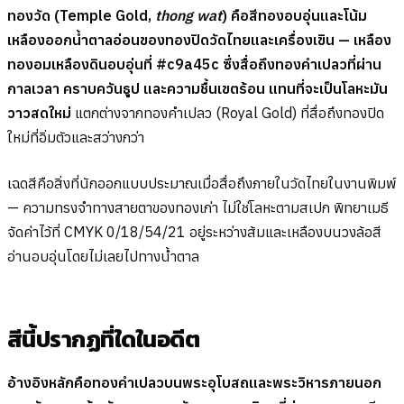
ทองวัด (Temple Gold,
thong wat
) คือสีทองอบอุ่นและโน้ม
เหลืองออกน้ำตาลอ่อนของทองปิดวัดไทยและเครื่องเขิน — เหลือง
ทองอมเหลืองดินอบอุ่นที่ #c9a45c ซึ่งสื่อถึงทองคำเปลวที่ผ่าน
กาลเวลา คราบควันธูป และความชื้นเขตร้อน แทนที่จะเป็นโลหะมัน
วาวสดใหม่
แตกต่างจากทองคำเปลว (Royal Gold) ที่สื่อถึงทองปิด
ใหม่ที่อิ่มตัวและสว่างกว่า
เฉดสีคือสิ่งที่นักออกแบบประมาณเมื่อสื่อถึงภายในวัดไทยในงานพิมพ์
— ความทรงจำทางสายตาของทองเก่า ไม่ใช่โลหะตามสเปก พิทยาเมธี
จัดค่าไว้ที่ CMYK 0/18/54/21 อยู่ระหว่างส้มและเหลืองบนวงล้อสี
อ่านอบอุ่นโดยไม่เลยไปทางน้ำตาล
สีนี้ปรากฏที่ใดในอดีต
อ้างอิงหลักคือทองคำเปลวบนพระอุโบสถและพระวิหารภายนอก