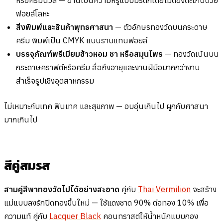
ฟอยล์โลหะ
สิ่งพิมพ์และสินค้าพุทธศาสนา
— ตัวอักษรทองวัดบนกระดาษ
ครีม พิมพ์เป็น CMYK แบนราบแทนฟอยล์
บรรจุภัณฑ์พรีเมียมข้าวหอม ชา หรือสมุนไพร
— ทองวัดเน้นบน
กระดาษคราฟต์หรือครีม สื่อถึงอายุและงานฝีมือมากกว่างาน
สำเร็จรูปเชิงอุตสาหกรรม
ไม่เหมาะกับเทค ฟินเทค และสุขภาพ — อบอุ่นเกินไป ผูกกับศาสนา
มากเกินไป
สีคู่สมรส
สามคู่สีพาทองวัดไปได้อย่างสะอาด
คู่กับ
Thai Vermilion
จะสร้าง
แม่แบบลงรักปิดทองขึ้นใหม่ — ใช้แดงชาด 90% ต่อทอง 10% เพื่อ
ความแท้ คู่กับ
Lacquer Black
คอนทราสต์ให้น้ำหนักแบบกอง