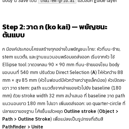
body นี้ Save เป็น
แล้วล็อก guide layer
thai-em-grid.ai
Step 2: วาด ก (ko kai) — พยัญชนะ
ต้นแบบ
ก มีองค์ประกอบโครงสร้างทุกอย่างในพยัญชนะไทย: หัวที่บน-ซ้าย,
stem แนวตั้ง, และฐานแนวนอนพร้อมขดส่งออก เริ่มจากหัว ใช้
Ellipse tool วาดวงกลม 90 × 90 mm ที่บน-ซ้ายของโซน body
ขอบบนที่ 540 mm ปรับด้วย Direct Selection (
A
) ให้หัวกว้าง 88
mm × สูง 85 mm (หัวในฟอนต์มีหัวกว้างกว่าสูงเล็กน้อย) หัวเปิดลง-
ขวา วาด stem: path แนวตั้งจากล่างของหัวไปยัง baseline (180
mm) ด้วย stroke width 32 mm สม่ำเสมอ ที่ baseline วาด path
แนวนอนยาว 180 mm ไปขวา เพิ่มขดส่งออก: ขด quarter-circle ที่
ปลายขวาของฐาน โค้งขึ้นแล้วหยุด
Outline stroke
(
Object >
Path > Outline Stroke
) เพื่อแปลงเป็นรูปทรงที่เติมสี
Pathfinder > Unite