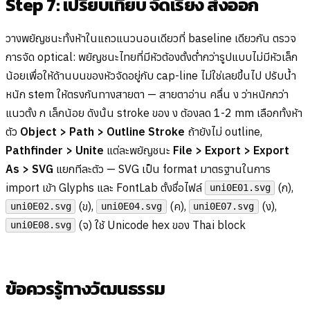
Step 7: เปรียบเทียบ จัดเรียง ส่งออก
วางพยัญชนะทั้งห้าในแถวแนวนอนเดียวที่ baseline เดียวกัน ตรวจ
การจัด optical: พยัญชนะไทยที่มีหัวต้องตั้งต่ำกว่ารูปแบบไม่มีหัวเล็ก
น้อยเพื่อให้ด้านบนของหัวจัดอยู่กับ cap-line ไม่ใช่เลยขึ้นไป ปรับน้ำ
หนัก stem ให้ตรงกันทางสายตา — สายตาอ่าน คลื่น ง ว่าหนักกว่า
แนวตั้ง ก เล็กน้อย ดังนั้น stroke ของ ง ต้องลด 1-2 mm เลือกทั้งห้า
ตัว
Object > Path > Outline Stroke
ถ้ายังไม่ outline,
Pathfinder > Unite
แต่ละพยัญชนะ
File > Export > Export
As > SVG
แยกทีละตัว — SVG เป็น format มาตรฐานในการ
import เข้า Glyphs และ FontLab ตั้งชื่อไฟล์
(ก),
uni0E01.svg
(ข),
(ค),
(ง),
uni0E02.svg
uni0E04.svg
uni0E07.svg
(จ) ใช้ Unicode hex ของ Thai block
uni0E08.svg
ข้อควรรู้ทางวัฒนธรรม