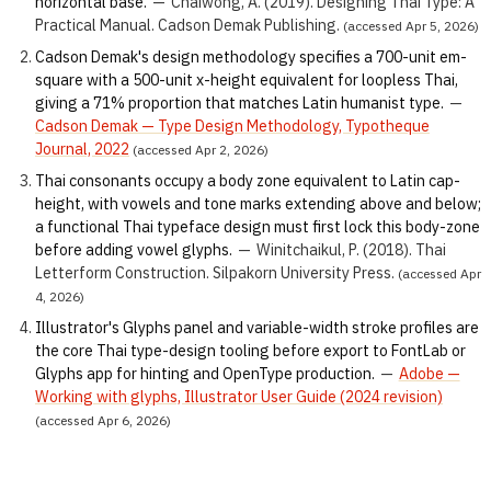
horizontal base.
—
Chaiwong, A. (2019). Designing Thai Type: A
Practical Manual. Cadson Demak Publishing.
(accessed Apr 5, 2026)
Cadson Demak's design methodology specifies a 700-unit em-
square with a 500-unit x-height equivalent for loopless Thai,
giving a 71% proportion that matches Latin humanist type.
—
Cadson Demak — Type Design Methodology, Typotheque
Journal, 2022
(accessed Apr 2, 2026)
Thai consonants occupy a body zone equivalent to Latin cap-
height, with vowels and tone marks extending above and below;
a functional Thai typeface design must first lock this body-zone
before adding vowel glyphs.
—
Winitchaikul, P. (2018). Thai
Letterform Construction. Silpakorn University Press.
(accessed Apr
4, 2026)
Illustrator's Glyphs panel and variable-width stroke profiles are
the core Thai type-design tooling before export to FontLab or
Glyphs app for hinting and OpenType production.
—
Adobe —
Working with glyphs, Illustrator User Guide (2024 revision)
(accessed Apr 6, 2026)