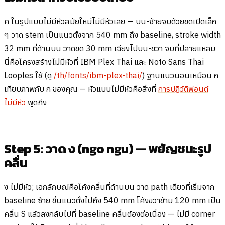
ค ในรูปแบบไม่มีหัวสมัยใหม่ไม่มีหัวเลย — บน-ซ้ายจบด้วยขดเปิดเล็ก
ๆ วาด stem เป็นแนวตั้งจาก 540 mm ถึง baseline, stroke width
32 mm ที่ด้านบน วาดขด 30 mm เฉียงไปบน-ขวา จบที่ปลายแหลม
นี่คือโครงสร้างไม่มีหัวที่ IBM Plex Thai และ Noto Sans Thai
Looples ใช้ (ดู
/th/fonts/ibm-plex-thai/
) ฐานแนวนอนเหมือน ก
เทียบภาพกับ ก ของคุณ — หัวแบบไม่มีหัวคือสิ่งที่
การปฏิวัติฟอนต์
ไม่มีหัว
พูดถึง
Step 5: วาด ง (ngo ngu) — พยัญชนะรูป
คลื่น
ง ไม่มีหัว; เอกลักษณ์คือโค้งคลื่นที่ด้านบน วาด path เดียวที่เริ่มจาก
baseline ซ้าย ขึ้นแนวตั้งไปถึง 540 mm โค้งขวาข้าม 120 mm เป็น
คลื่น S แล้วลงกลับไปที่ baseline คลื่นต้องต่อเนื่อง — ไม่มี corner