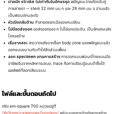
น้ำหนัก stroke ไม่เท่ากันในอักษรชุด
พยัญชนะไทยต้องจับคู่
ทางสายตา — stem 32 mm บน ก และ 28 mm บน จ อ่านแล้ว
เป็นฟอนต์คนละตัว
หัวเปิดกลับด้าน
ทำลายตรรกะมือของคนเขียน
ไม่มีขดส่งออก
ขดส่งออกของ ก ไม่ใช่ของประดับ; เป็นลักษณะเชิง
โครงสร้าง
เริ่มจากสระ
สระวาดหลังจากล็อก body zone ของพยัญชนะแล้ว
ออกแบบขนานกันทำให้สัดส่วนเพี้ยน
ลอก specimen แทนการสร้าง
การออกแบบฟอนต์ไทยแบบมือ
อาชีพเริ่มจากหลักการเสมอ; trace คือการเรียนรู้แบบจำซึ่งได้
ผลลัพธ์ที่ลอกเลียนแบบ
ไฟล์และขั้นตอนถัดไป
กริด em-square 700 หน่วยอยู่ที่
/th/fonts/categories/loopless/
พร้อมเอกสารอ้างอิงการสร้าง