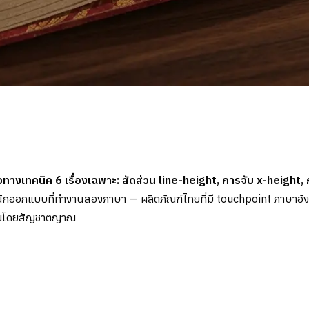
งเทคนิค 6 เรื่องเฉพาะ: สัดส่วน line-height, การจับ x-height, 
รับนักออกแบบที่ทำงานสองภาษา — ผลิตภัณฑ์ไทยที่มี touchpoint ภาษาอังก
มาณโดยสัญชาตญาณ