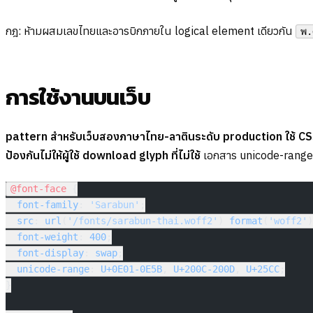
กฎ: ห้ามผสมเลขไทยและอารบิกภายใน logical element เดียวกัน
พ.
การใช้งานบนเว็บ
pattern สำหรับเว็บสองภาษาไทย-ลาตินระดับ production ใช้ C
ป้องกันไม่ให้ผู้ใช้ download glyph ที่ไม่ใช้
เอกสาร unicode-range
@font-face
 {
  font-family
: 
'Sarabun'
;
  src
: 
url
(
'/fonts/sarabun-thai.woff2'
) 
format
(
'woff2'
)
  font-weight
: 
400
;
  font-display
: 
swap
;
  unicode-range
: 
U+0E01-0E5B
, 
U+200C-200D
, 
U+25CC
;
}