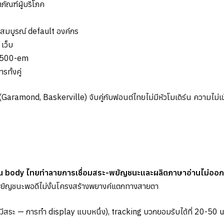
ภัณฑ์ผู้บริโภค
สมบูรณ์ default องค์กร
เว็บ
่ 500-em
รทั้งคู่
-em (Garamond, Baskerville) จับคู่กับฟอนต์ไทยไม่มีหัวโมเดิร์น ความไม่เ
กบน body ไทยทำลายการเชื่อมสระ-พยัญชนะและผลิตภาษาอ่านไม่ออก
พยัญชนะพอดีไม่งั้นโครงสร้างพยางค์แตกทางสายตา
สระ — การทำ display แบบหนึ่ง), tracking บวกยอมรับได้ที่ 20-50 unit