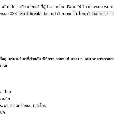
ต้นฉบับ แต่มีขอบเขตคำที่ผู้อ่านแยกโดยปริยาย ใช้ Thai-aware word-
ติกรรม CSS
default ตัดกลางคำในไทย; ตั้ง
word-break
word-brea
ั้งคู่ แต่ในบริบทที่ต่างกัน พิธีการ ราชวงศ์ ศาสนา และเอกสารทางก
ัดเจน
 เลขไทย
อารบิก
ธี, เลขอารบิกสำหรับเบอร์โทร
บิก