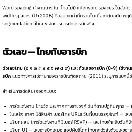
Word spacing ทำงานต่างกัน: ไทยไม่มี interword spaces ในข้อความ
width spaces (U+200B) ที่ขอบเขตคำที่ทราบในเนื้อหาต้นฉบับ พฤ
segmentation library จัดการการตัดบรรทัดจริง
ตัวเลข — ไทยกับอารบิก
ตัวเลขไทย (๐ ๑ ๒ ๓ ๔ ๕ ๖ ๗ ๘ ๙) และตัวเลขอารบิก (0-9) ใช้งานท
รบิก
แนวทางการใช้ภาษาของราชบัณฑิตสถาน (2011) ระบุการแยกนี้ช
สำหรับการตัดสินใจออกแบบ:
การ์ดแต่งงาน ป้ายวัด ประกาศทางราชวงศ์ วันที่ตามปฏิทินพุทธ —
ใบเสร็จ ราคา มิติสินค้า เบอร์โทร URLs วันที่บนบรรจุภัณฑ์ — เลข
บริบทผสม (การ์ดแต่งงานที่มีเบอร์ RSVP) — เลขไทยสำหรับวันที่พิ
บริบท UI — เลขอารบิกเสมอ แอปผู้บริโภคไทยทุกตัวส่งด้วยเลขอาร