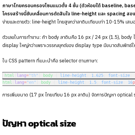
ภาษาไทยครอบครองโซนแนวตั้ง 4 ชั้น (ตัวห้อยใต้ baseline, base
โครงสร้างนี้ขับเคลื่อนการตัดสินใจ line-height และ spacing สอ
ง่ายและตายตัว: line-height ไทยสูงกว่าลาตินเทียบเท่า 10-15% เ
ตัวเลขในการทำงาน: ถ้า body ลาตินคือ 16 px / 24 px (1.5), body 
display ใหญ่กว่าเพราะวรรณยุกต์ของ display type มีขนาดสัมพัทธ์ใหญ่กว
ใน CSS pattern ที่แนะนำคือ selector ตามภาษา:
html
[
lang
=
"th"
] 
body
 { 
line-height
: 
1.625
; 
font-size
: 
html
[
lang
=
"en"
] 
body
 { 
line-height
: 
1.5
; 
font-size
: 
16
p
การเพิ่มขนาด (17 px ไทยเทียบ 16 px ลาติน) จัดการปัญหา optical siz
ปัญหา optical size