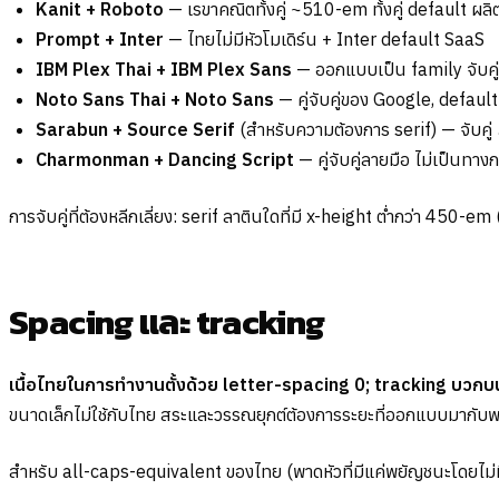
Kanit + Roboto
— เรขาคณิตทั้งคู่ ~510-em ทั้งคู่ default ผลิต
Prompt + Inter
— ไทยไม่มีหัวโมเดิร์น + Inter default SaaS
IBM Plex Thai + IBM Plex Sans
— ออกแบบเป็น family จับคู่
Noto Sans Thai + Noto Sans
— คู่จับคู่ของ Google, default 
Sarabun + Source Serif
(สำหรับความต้องการ serif) — จับคู
Charmonman + Dancing Script
— คู่จับคู่ลายมือ ไม่เป็นทางกา
การจับคู่ที่ต้องหลีกเลี่ยง: serif ลาตินใดที่มี x-height ต่ำกว่า 450
Spacing และ tracking
เนื้อไทยในการทำงานตั้งด้วย letter-spacing 0; tracking บว
ขนาดเล็กไม่ใช้กับไทย สระและวรรณยุกต์ต้องการระยะที่ออกแบบมากับ
สำหรับ all-caps-equivalent ของไทย (พาดหัวที่มีแค่พยัญชนะโดยไม่มี