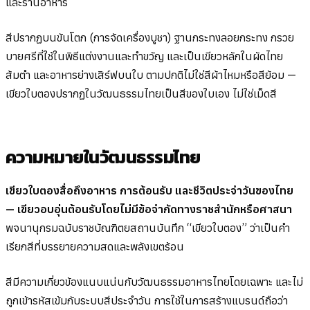
และร้านอาหาร
สีปรากฏบนขันโตก (การจัดเครื่องบูชา) ฐานกระทงลอยกระทง กรวย
บายศรีที่ใช้ในพิธีแต่งงานและทำขวัญ และเป็นเขียวหลักในผัดไทย
ส้มตำ และอาหารย่างเสิร์ฟบนใบ ตามปกติไม่ใช่สีผ้าไหมหรือสีย้อม —
เขียวใบตองปรากฏในวัฒนธรรมไทยเป็นสีของใบเอง ไม่ใช่เม็ดสี
ความหมายในวัฒนธรรมไทย
เขียวใบตองสื่อถึงอาหาร การต้อนรับ และชีวิตประจำวันของไทย
— เขียวอบอุ่นต้อนรับโดยไม่มีข้อจำกัดทางราชสำนักหรือศาสนา
พจนานุกรมฉบับราชบัณฑิตยสถานบันทึก “เขียวใบตอง” ว่าเป็นคำ
เรียกสีที่บรรยายความสดและพลังเขตร้อน
สีมีความเกี่ยวข้องแนบแน่นกับวัฒนธรรมอาหารไทยโดยเฉพาะ และไม่
ถูกเข้ารหัสเข้มกับระบบสีประจำวัน การใช้ในการสร้างแบรนด์ถือว่า