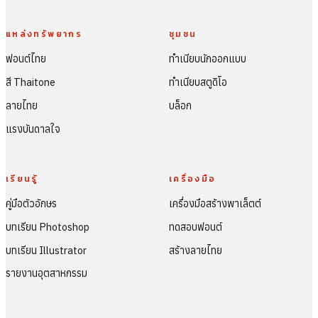
แหล่งทรัพยากร
ชุมชน
ฟอนต์ไทย
ทำเนียบนักออกแบบ
สี Thaitone
ทำเนียบสตูดิโอ
ลายไทย
บล็อก
แรงบันดาลใจ
เรียนรู้
เครื่องมือ
คู่มือตัวอักษร
เครื่องมือสร้างพาเล็ตต์
บทเรียน Photoshop
ทดสอบฟอนต์
บทเรียน Illustrator
สร้างลายไทย
รายงานอุตสาหกรรม