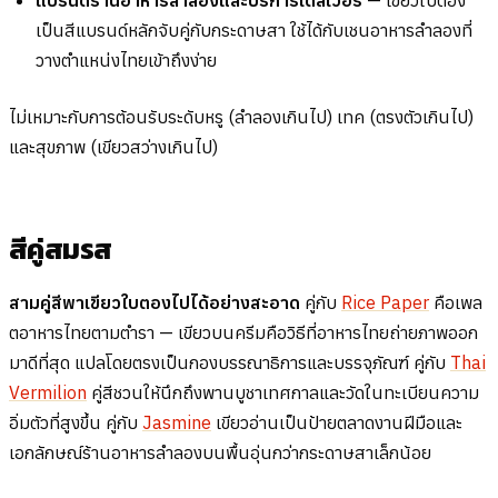
เป็นสีแบรนด์หลักจับคู่กับกระดาษสา ใช้ได้กับเชนอาหารลำลองที่
วางตำแหน่งไทยเข้าถึงง่าย
ไม่เหมาะกับการต้อนรับระดับหรู (ลำลองเกินไป) เทค (ตรงตัวเกินไป)
และสุขภาพ (เขียวสว่างเกินไป)
สีคู่สมรส
สามคู่สีพาเขียวใบตองไปได้อย่างสะอาด
คู่กับ
Rice Paper
คือเพล
ตอาหารไทยตามตำรา — เขียวบนครีมคือวิธีที่อาหารไทยถ่ายภาพออก
มาดีที่สุด แปลโดยตรงเป็นกองบรรณาธิการและบรรจุภัณฑ์ คู่กับ
Thai
Vermilion
คู่สีชวนให้นึกถึงพานบูชาเทศกาลและวัดในทะเบียนความ
อิ่มตัวที่สูงขึ้น คู่กับ
Jasmine
เขียวอ่านเป็นป้ายตลาดงานฝีมือและ
เอกลักษณ์ร้านอาหารลำลองบนพื้นอุ่นกว่ากระดาษสาเล็กน้อย