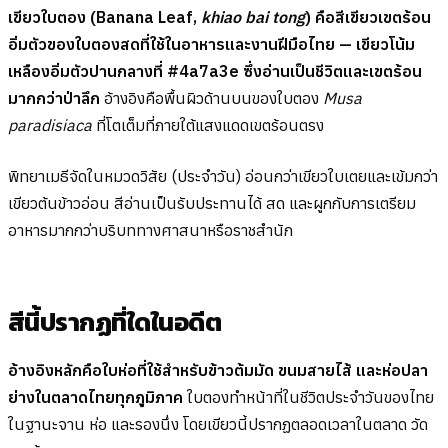
เขียวใบตอง (Banana Leaf,
khiao bai tong
) คือสีเขียวเขตร้อน
อิ่มตัวของใบตองสดที่ใช้ในอาหารและงานฝีมือไทย — เขียวโน้ม
เหลืองอิ่มตัวปานกลางที่ #4a7a3e ซึ่งอ่านเป็นชีวิตและเขตร้อน
มากกว่าป่าลึก
อ้างอิงคือพื้นผิวด้านบนของใบตอง
Musa
paradisiaca
ที่โตเต็มที่ภายใต้แสงแดดเขตร้อนตรง
พิทยาเมธีจัดในหมวดวิสัย (ประจำวัน) อ่อนกว่าเขียวใบเตยและเข้มกว่า
เขียวต้นข้าวอ่อน สีอ่านเป็นรับประทานได้ สด และผูกกับการเตรียม
อาหารมากกว่าบริบททางศาสนาหรือราชสำนัก
สีนี้ปรากฏที่ใดในอดีต
อ้างอิงหลักคือใบห่อที่ใช้สำหรับข้าวต้มมัด ขนมสายไส้ และห่อปลา
ย่างในตลาดไทยทุกภูมิภาค
ใบตองทำหน้าที่ในชีวิตประจำวันของไทย
ในฐานะจาน ห่อ และรองนึ่ง โดยเขียวนี้ปรากฏตลอดเวลาในตลาด วัด