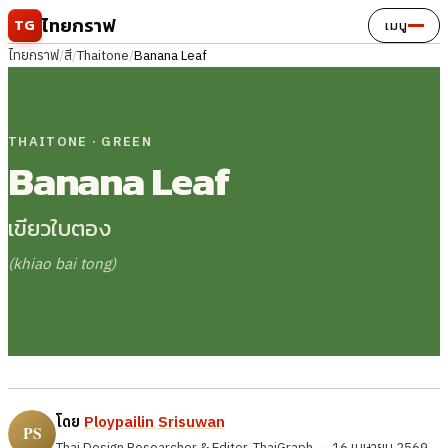
ข้ามไปยังเนื้อหา
ไทยกราฟ
TG
เมนู
ไทยกราฟ
/
สี
/
Thaitone
/
Banana Leaf
THAITONE · GREEN
Banana Leaf
เขียวใบตอง
(khiao bai tong)
โดย
Ploypailin Srisuwan
Thai Design Researcher & Editor, ThaiGraph
·
16 เมษายน 2569