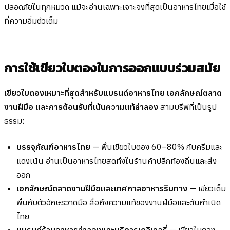
ปลอดภัยในทุกหมวด แม้จะอ่านเฉพาะเจาะจงที่สุดเป็นอาหารไทยเมื่อใช้
ที่ความอิ่มตัวเต็ม
การใช้เขียวใบตองในการออกแบบร่วมสมัย
เขียวใบตองเหมาะที่สุดสำหรับแบรนด์อาหารไทย เอกลักษณ์ตลาด
งานฝีมือ และการต้อนรับที่เน้นความแท้ลำลอง
สามบรีฟที่เป็นรูป
ธรรม:
บรรจุภัณฑ์อาหารไทย
— พื้นเขียวใบตอง 60–80% กับครีมและ
แดงเน้น อ่านเป็นอาหารไทยสดทั้งในร้านค้าปลีกท้องถิ่นและส่ง
ออก
เอกลักษณ์ตลาดงานฝีมือและเทศกาลอาหารริมทาง
— เขียวเต็ม
พื้นกับตัวอักษรวาดมือ สื่อถึงความแท้ของงานฝีมือและต้นกำเนิด
ไทย
แบรนด์ร้านอาหารลำลองและบริการเดลิเวอรี่
— เขียวใบตอง