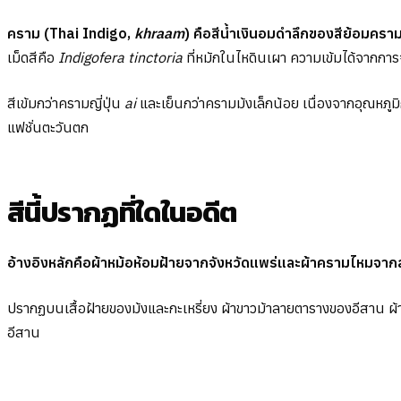
คราม (Thai Indigo,
khraam
) คือสีน้ำเงินอมดำลึกของสีย้อมคราม
เม็ดสีคือ
Indigofera tinctoria
ที่หมักในไหดินเผา ความเข้มได้จากการ
สีเข้มกว่าครามญี่ปุ่น
ai
และเย็นกว่าครามม้งเล็กน้อย เนื่องจากอุณหภ
แฟชั่นตะวันตก
สีนี้ปรากฏที่ใดในอดีต
อ้างอิงหลักคือผ้าหม้อห้อมฝ้ายจากจังหวัดแพร่และผ้าครามไหมจ
ปรากฏบนเสื้อฝ้ายของม้งและกะเหรี่ยง ผ้าขาวม้าลายตารางของอีสาน ผ
อีสาน