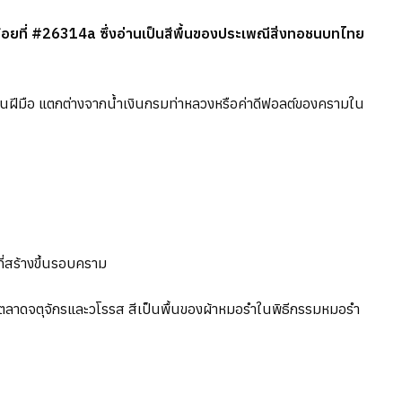
กน้อยที่ #26314a ซึ่งอ่านเป็นสีพื้นของประเพณีสิ่งทอชนบทไทย
านฝีมือ แตกต่างจากน้ำเงินกรมท่าหลวงหรือค่าดีฟอลต์ของครามใน
ที่สร้างขึ้นรอบคราม
ในตลาดจตุจักรและวโรรส สีเป็นพื้นของผ้าหมอรำในพิธีกรรมหมอรำ