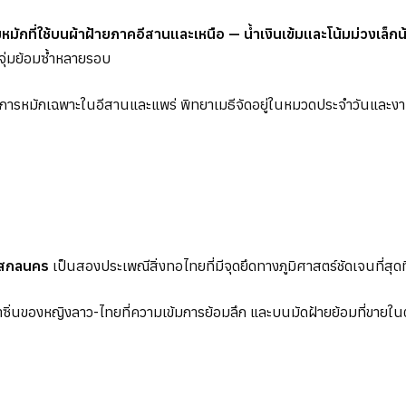
หมักที่ใช้บนผ้าฝ้ายภาคอีสานและเหนือ — น้ำเงินเข้มและโน้มม่วงเล็
จุ่มย้อมซ้ำหลายรอบ
ูมิการหมักเฉพาะในอีสานและแพร่ พิทยาเมธีจัดอยู่ในหมวดประจำวันและง
ากสกลนคร
เป็นสองประเพณีสิ่งทอไทยที่มีจุดยึดทางภูมิศาสตร์ชัดเจนที่สุด
้าซิ่นของหญิงลาว-ไทยที่ความเข้มการย้อมลึก และบนมัดฝ้ายย้อมที่ขาย