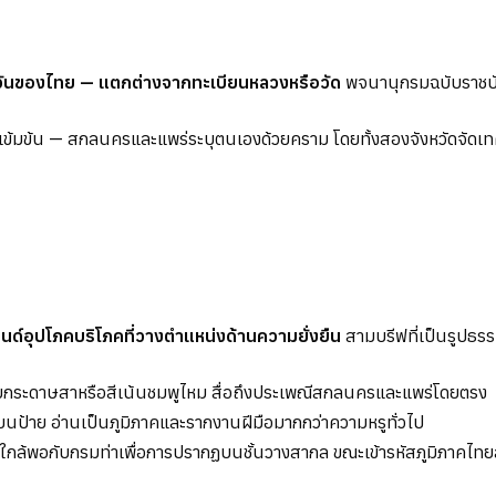
ำวันของไทย — แตกต่างจากทะเบียนหลวงหรือวัด
พจนานุกรมฉบับราชบั
่างเข้มข้น — สกลนครและแพร่ระบุตนเองด้วยคราม โดยทั้งสองจังหวัดจัดเ
นด์อุปโภคบริโภคที่วางตำแหน่งด้านความยั่งยืน
สามบรีฟที่เป็นรูปธรร
บกระดาษสาหรือสีเน้นชมพูไหม สื่อถึงประเพณีสกลนครและแพร่โดยตรง
ป้าย อ่านเป็นภูมิภาคและรากงานฝีมือมากกว่าความหรูทั่วไป
ล้พอกับกรมท่าเพื่อการปรากฏบนชั้นวางสากล ขณะเข้ารหัสภูมิภาคไทยสำหรับ