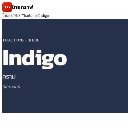
ข้ามไปยังเนื้อหา
ไทยกราฟ
TG
ไทยกราฟ
/
สี
/
Thaitone
/
Indigo
THAITONE · BLUE
Indigo
คราม
(khraam)