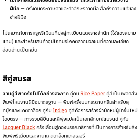
ฝีมือ
— ครั่งกับกระดาษสาและตัวอักษรวาดมือ สื่อถึงความแท้ของ
ช่างฝีมือ
ไม่เหมาะกับการหรูพรีเมียมที่มุ่งสู่ทะเบียนแดงราชสำนัก (ใช้แดงสยาม
แทน) และสำหรับสินค้าอุปโภคบริโภคตลาดมวลชนที่ความละเอียด
อ่อนอ่านเป็นหม่น
สีคู่สมรส
สามคู่สีพาครั่งไปได้อย่างสะอาด
คู่กับ
Rice Paper
คู่สีเป็นเพลตสิ่ง
พิมพ์ไหมงานฝีมือมาตรฐาน — พิมพ์ครั่งบนกระดาษครีมสำหรับลุ
คบุ๊กและแคตตาล็อก คู่กับ
Indigo
คู่สีคือการสร้างผ้ามัดหมี่ผู้ไทขึ้นใหม่
โดยตรง — การรวมสียืนและสีพุ่งแปลเป็นเอกลักษณ์แบรนด์ คู่กับ
Lacquer Black
ครั่งเลื่อนสู่กองบรรณาธิการที่เป็นทางการสำหรับสิ่ง
พิมพ์พรีเมียมและงานแคตตาล็อกแกลเลอรี