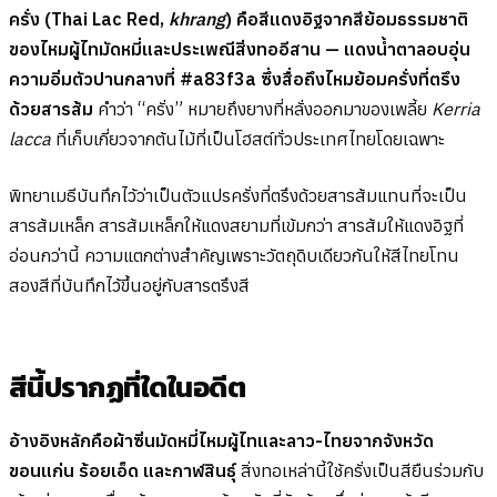
ครั่ง (Thai Lac Red,
khrang
) คือสีแดงอิฐจากสีย้อมธรรมชาติ
ของไหมผู้ไทมัดหมี่และประเพณีสิ่งทออีสาน — แดงน้ำตาลอบอุ่น
ความอิ่มตัวปานกลางที่ #a83f3a ซึ่งสื่อถึงไหมย้อมครั่งที่ตรึง
ด้วยสารส้ม
คำว่า “ครั่ง” หมายถึงยางที่หลั่งออกมาของเพลี้ย
Kerria
lacca
ที่เก็บเกี่ยวจากต้นไม้ที่เป็นโฮสต์ทั่วประเทศไทยโดยเฉพาะ
พิทยาเมธีบันทึกไว้ว่าเป็นตัวแปรครั่งที่ตรึงด้วยสารส้มแทนที่จะเป็น
สารส้มเหล็ก สารส้มเหล็กให้แดงสยามที่เข้มกว่า สารส้มให้แดงอิฐที่
อ่อนกว่านี้ ความแตกต่างสำคัญเพราะวัตถุดิบเดียวกันให้สีไทยโทน
สองสีที่บันทึกไว้ขึ้นอยู่กับสารตรึงสี
สีนี้ปรากฏที่ใดในอดีต
อ้างอิงหลักคือผ้าซิ่นมัดหมี่ไหมผู้ไทและลาว-ไทยจากจังหวัด
ขอนแก่น ร้อยเอ็ด และกาฬสินธุ์
สิ่งทอเหล่านี้ใช้ครั่งเป็นสียืนร่วมกับ