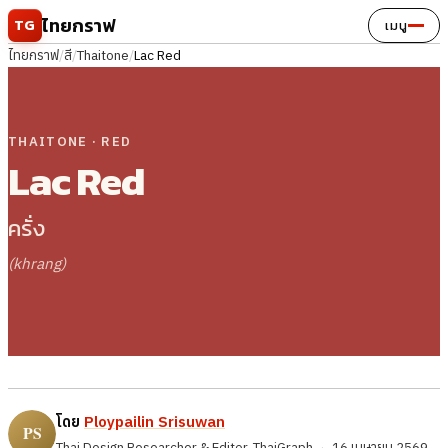
ข้ามไปยังเนื้อหา
ไทยกราฟ
TG
เมนู
ไทยกราฟ
/
สี
/
Thaitone
/
Lac Red
THAITONE · RED
Lac Red
ครั่ง
(khrang)
โดย
Ploypailin Srisuwan
Thai Design Researcher & Editor, ThaiGraph
·
16 เมษายน 2569