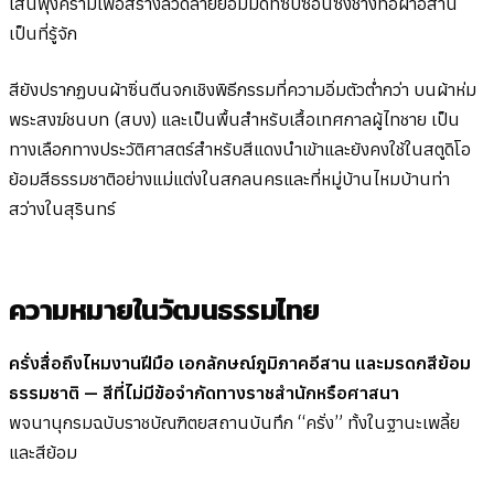
เส้นพุ่งครามเพื่อสร้างลวดลายย้อมมัดที่ซับซ้อนซึ่งช่างทอผ้าอีสาน
เป็นที่รู้จัก
สียังปรากฏบนผ้าซิ่นตีนจกเชิงพิธีกรรมที่ความอิ่มตัวต่ำกว่า บนผ้าห่ม
พระสงฆ์ชนบท (สบง) และเป็นพื้นสำหรับเสื้อเทศกาลผู้ไทชาย เป็น
ทางเลือกทางประวัติศาสตร์สำหรับสีแดงนำเข้าและยังคงใช้ในสตูดิโอ
ย้อมสีธรรมชาติอย่างแม่แต่งในสกลนครและที่หมู่บ้านไหมบ้านท่า
สว่างในสุรินทร์
ความหมายในวัฒนธรรมไทย
ครั่งสื่อถึงไหมงานฝีมือ เอกลักษณ์ภูมิภาคอีสาน และมรดกสีย้อม
ธรรมชาติ — สีที่ไม่มีข้อจำกัดทางราชสำนักหรือศาสนา
พจนานุกรมฉบับราชบัณฑิตยสถานบันทึก “ครั่ง” ทั้งในฐานะเพลี้ย
และสีย้อม