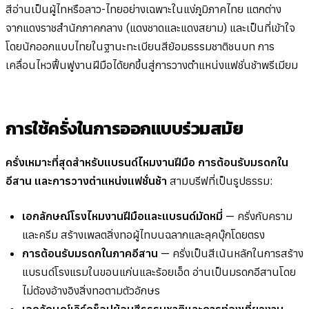
สีอ่านเป็นผู้ไทหรือลาว-ไทยอย่างเฉพาะในแง่ภูมิภาคไทย แตกต่าง
จากแดงราชสำนักภาคกลาง (แดงชาดและแดงสยาม) และเป็นที่เข้าใจ
โดยนักออกแบบไทยในฐานะทะเบียนสีย้อมธรรมชาติชนบท การ
เคลื่อนไหวฟื้นฟูงานฝีมือได้ยกขึ้นสู่การวางตำแหน่งแฟชั่นช้าพรีเมียม
การใช้ครั่งในการออกแบบร่วมสมัย
ครั่งเหมาะที่สุดสำหรับแบรนด์ไหมงานฝีมือ การต้อนรับมรดกใน
อีสาน และการวางตำแหน่งแฟชั่นช้า
สามบรีฟที่เป็นรูปธรรม:
เอกลักษณ์โรงไหมงานฝีมือและแบรนด์มัดหมี่
— ครั่งกับคราม
และครีม สร้างเพลตสิ่งทอผู้ไทบนฉลากและลุคบุ๊กโดยตรง
การต้อนรับมรดกในภาคอีสาน
— ครั่งเป็นสีเน้นหลักในการสร้าง
แบรนด์โรงแรมในขอนแก่นและร้อยเอ็ด อ่านเป็นมรดกอีสานโดย
ไม่ต้องอ้างอิงสิ่งทอตามตัวอักษร
เอกลักษณ์เวิร์กช็อปย้อมสีธรรมชาติและการท่องเที่ยวงาน