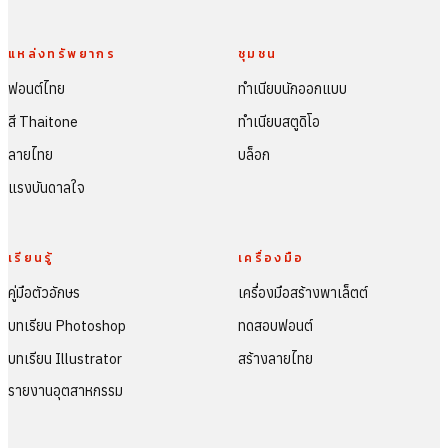
แหล่งทรัพยากร
ชุมชน
ฟอนต์ไทย
ทำเนียบนักออกแบบ
สี Thaitone
ทำเนียบสตูดิโอ
ลายไทย
บล็อก
แรงบันดาลใจ
เรียนรู้
เครื่องมือ
คู่มือตัวอักษร
เครื่องมือสร้างพาเล็ตต์
บทเรียน Photoshop
ทดสอบฟอนต์
บทเรียน Illustrator
สร้างลายไทย
รายงานอุตสาหกรรม