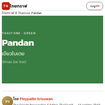
ข้ามไปยังเนื้อหา
ไทยกราฟ
TG
เมนู
ไทยกราฟ
/
สี
/
Thaitone
/
Pandan
THAITONE · GREEN
Pandan
เขียวใบเตย
(khiao bai toei)
โดย
Ploypailin Srisuwan
Thai Design Researcher & Editor, ThaiGraph
·
16 เมษายน 2569