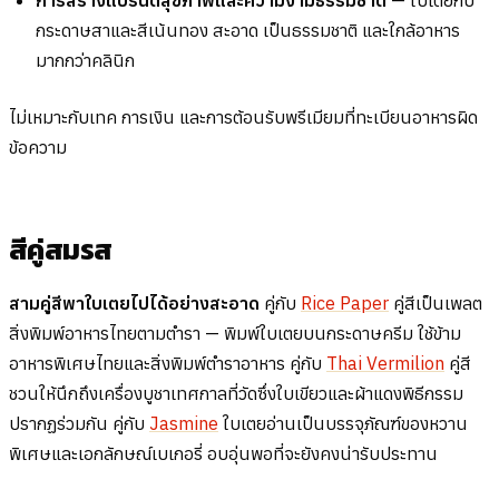
กระดาษสาและสีเน้นทอง สะอาด เป็นธรรมชาติ และใกล้อาหาร
มากกว่าคลินิก
ไม่เหมาะกับเทค การเงิน และการต้อนรับพรีเมียมที่ทะเบียนอาหารผิด
ข้อความ
สีคู่สมรส
สามคู่สีพาใบเตยไปได้อย่างสะอาด
คู่กับ
Rice Paper
คู่สีเป็นเพลต
สิ่งพิมพ์อาหารไทยตามตำรา — พิมพ์ใบเตยบนกระดาษครีม ใช้ข้าม
อาหารพิเศษไทยและสิ่งพิมพ์ตำราอาหาร คู่กับ
Thai Vermilion
คู่สี
ชวนให้นึกถึงเครื่องบูชาเทศกาลที่วัดซึ่งใบเขียวและผ้าแดงพิธีกรรม
ปรากฏร่วมกัน คู่กับ
Jasmine
ใบเตยอ่านเป็นบรรจุภัณฑ์ของหวาน
พิเศษและเอกลักษณ์เบเกอรี่ อบอุ่นพอที่จะยังคงน่ารับประทาน