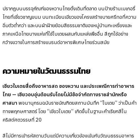
ปรากฏบนบรรจุภัณฑ์ของหวานไทยดั้งเดิมที่ตลาด บนป้ายร้านเบเกอรี่
ไทยที่เชี่ยวชาญขนม บนทะเบียนเขียวของโครงสร้างบายศรีทอที่ความ
อิ่มตัวต่ำกว่า และบนผ้าฝ้ายย้อมสีธรรมชาติของหมู่บ้านกะเหรี่ยงและ
ภาคเหนือไทยบางแห่งที่ใช้ใบเตยผสมกับแหล่งพืชอื่น สีถูกใช้อย่าง
กว้างขวางในการสร้างแบรนด์อาหารพิเศษไทยร่วมสมัย
ความหมายในวัฒนธรรมไทย
เขียวใบเตยสื่อถึงอาหารสด ของหวาน และประเพณีการทำอาหาร
ไทย — เขียวอบอุ่นต้อนรับโดยไม่มีข้อจำกัดทางราชสำนักหรือ
ศาสนา
พจนานุกรมฉบับราชบัณฑิตยสถานบันทึก “ใบเตย” ว่าเป็นคำ
ทางพฤกษศาสตร์ โดย “เขียวใบเตย” เกิดขึ้นในฐานะคำเรียกสีใน
คริสต์ศตวรรษที่ 20
สีไม่มีการเข้ารหัสตามวันแต่มีความเกี่ยวข้องเข้มกับวัฒนธรรมอาหาร