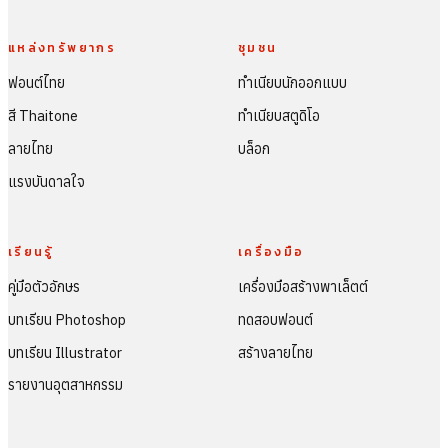
แหล่งทรัพยากร
ชุมชน
ฟอนต์ไทย
ทำเนียบนักออกแบบ
สี Thaitone
ทำเนียบสตูดิโอ
ลายไทย
บล็อก
แรงบันดาลใจ
เรียนรู้
เครื่องมือ
คู่มือตัวอักษร
เครื่องมือสร้างพาเล็ตต์
บทเรียน Photoshop
ทดสอบฟอนต์
บทเรียน Illustrator
สร้างลายไทย
รายงานอุตสาหกรรม