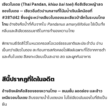
เขียวใบเตย (Thai Pandan,
khiao bai toei
) คือสีเขียวหญ้าสด
ของใบเตย — เขียวอิ่มตัวปานกลางที่โน้มน้ำเงินเล็กน้อยที่
#387d42 ซึ่งอยู่ระหว่างเขียวใบตองและเขียวป่าลึกในระบบไทย
โทน
อ้างอิงคือน้ำที่คั้นจากใบ
Pandanus amaryllifolius
ใช้เป็นทั้ง
กลิ่นและสีเขียวธรรมชาติในการทำของหวานไทย
พิทยาเมธีจัดสีไว้ในหมวดครอสโอเวอร์ธรรมชาติและประจำวัน อ่าน
เย็นกว่าเขียวใบตอง สะท้อนการสกัดคลอโรฟิลล์เฉพาะที่ได้จากการตำ
และคั้นใบเตย สีลงทะเบียนเป็นสะอาด สด และผูกกับอาหาร
สีนี้ปรากฏที่ใดในอดีต
อ้างอิงหลักคือสีของของหวานไทย — ขนมชั้น ลอดช่อง และข้าว
เหนียวอบใบเตย
สีบรรยายน้ำใบเตยเอง ไม่ใช่เขียวเข้มของใบที่ยังเป็น
ผืน