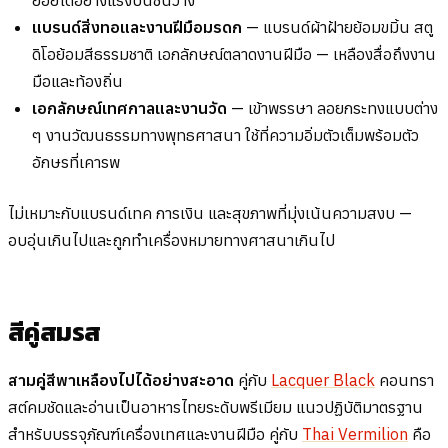
แบรนด์สิ่งทอและงานฝีมือมรดก
— แบรนด์ผ้าฝ้ายย้อมขมิ้น สตู
ดิโอย้อมสีธรรมชาติ เอกลักษณ์ตลาดงานฝีมือ — เหลืองสื่อถึงงาน
มือและท้องถิ่น
เอกลักษณ์เทศกาลและงานวัด
— เข้าพรรษา ลอยกระทงแบบต่าง
ๆ งานวัฒนธรรมทางพุทธศาสนา ใช้ที่ความอิ่มตัวเต็มพร้อมตัว
อักษรที่เคารพ
ไม่เหมาะกับแบรนด์เทค การเงิน และสุขภาพที่มุ่งเน้นความสงบ —
อบอุ่นเกินไปและถูกทำเครื่องหมายทางศาสนาเกินไป
สีคู่สมรส
สามคู่สีพาเหลืองไปได้อย่างสะอาด
คู่กับ
Lacquer Black
คอนทรา
สต์คมชัดและอ่านเป็นอาหารไทยระดับพรีเมียม แนวปฏิบัติมาตรฐาน
สำหรับบรรจุภัณฑ์เครื่องเทศและงานฝีมือ คู่กับ
Thai Vermilion
คือ