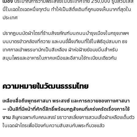
เมือง
ประมาณการว่ามีพระสงฆ์ในประเทศไทย 250,000 รูปสวมใส่สี
นี้ในเฉดใดเฉดหนึ่งทุกวัน ทำให้เป็นสีดั้งเดิมที่ถูกมองเห็นมากที่สุดใน
ประเทศ
ปรากฏบนมัดผ้าไตรที่ร้านสังฆภัณฑ์บนถนนบำรุงเมืองในกรุงเทพฯ
บนบาตรข้าวกล้องที่ถวาย และบนขี้ผึ้งเทียนที่ใช้ในพิธีอุปสมบท ธง
เทศกาลเข้าพรรษามักเป็นสีเหลือง ผ้าห่อฝ้ายย้อมขมิ้นสำหรับ
สมุนไพรและอาหารในภาคเหนือและอีสานใช้ทะเบียนเดียวกัน
ความหมายในวัฒนธรรมไทย
เหลืองสื่อถึงพุทธศาสนา พระสงฆ์ และการถวายของทางศาสนา
— เป็นสีที่มีหน้าที่ศักดิ์สิทธิ์พร้อมกฎสังคมที่เคร่งครัดเรื่องการใช้
งาน
สีผูกเฉพาะกับคณะสงฆ์ ฆราวาสเลี่ยงการสวมเสื้อผ้าเหลืองเต็มตัว
ในเฉดผ้าไตรเพื่อป้องกันความสับสนกับพระที่บวชแล้ว