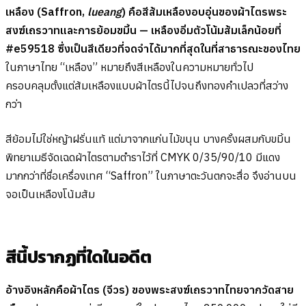
เหลือง (Saffron,
lueang
) คือสีส้มเหลืองอบอุ่นของผ้าไตรพระ
สงฆ์เถรวาทและการย้อมขมิ้น — เหลืองอิ่มตัวโน้มส้มเล็กน้อยที่
#e59518 ซึ่งเป็นสีเดียวที่จดจำได้มากที่สุดในที่สาธารณะของไทย
ในภาษาไทย “เหลือง” หมายถึงสีเหลืองในความหมายทั่วไป
ครอบคลุมตั้งแต่ส้มเหลืองแบบผ้าไตรนี้ไปจนถึงทองคำเปลวที่สว่าง
กว่า
สีย้อมไม่ใช่หญ้าฝรั่นแท้ แต่มาจากแก่นไม้ขนุน บางครั้งผสมกับขมิ้น
พิทยาเมธีจัดเฉดผ้าไตรตามตำราไว้ที่ CMYK 0/35/90/10 มีแดง
มากกว่าที่ชื่อเครื่องเทศ “Saffron” ในภาษาตะวันตกจะสื่อ จึงอ่านบน
จอเป็นเหลืองโน้มส้ม
สีนี้ปรากฏที่ใดในอดีต
อ้างอิงหลักคือผ้าไตร (จีวร) ของพระสงฆ์เถรวาทไทยจากวัดสาย