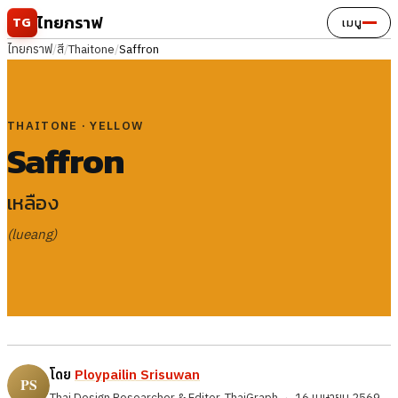
ข้ามไปยังเนื้อหา
ไทยกราฟ
TG
เมนู
ไทยกราฟ
/
สี
/
Thaitone
/
Saffron
THAITONE · YELLOW
Saffron
เหลือง
(lueang)
โดย
Ploypailin Srisuwan
Thai Design Researcher & Editor, ThaiGraph
·
16 เมษายน 2569