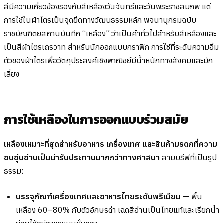
สีมีความเกี่ยวข้องรองกับสีเหลืองวันจันทร์และวันพระราชสมภพ แต่
การใช้ในผ้าไตรเป็นจุดยึดทางวัฒนธรรมหลัก พจนานุกรมฉบับ
ราชบัณฑิตยสถานบันทึก “เหลือง” ว่าเป็นคำทั่วไปสำหรับสีเหลืองและ
เป็นสีผ้าไตรเถรวาท สำหรับนักออกแบบกราฟิก การใช้ที่ระดับความอิ่ม
ตัวของผ้าไตรเพื่อวัตถุประสงค์เชิงพาณิชย์มีน้ำหนักทางสังคมและมัก
เลี่ยง
การใช้เหลืองในการออกแบบร่วมสมัย
เหลืองเหมาะที่สุดสำหรับอาหาร เครื่องเทศ และสินค้ามรดกที่ความ
อบอุ่นอ่านเป็นน่ารับประทานมากกว่าทางศาสนา
สามบรีฟที่เป็นรูป
ธรรม:
บรรจุภัณฑ์เครื่องเทศและอาหารไทยระดับพรีเมียม
— พื้น
เหลือง 60–80% กับตัวอักษรดำ เฉดสีอ่านเป็นไทยแท้และเรียกน้ำ
ย่อยได้อย่างแรงบนชั้นวาง