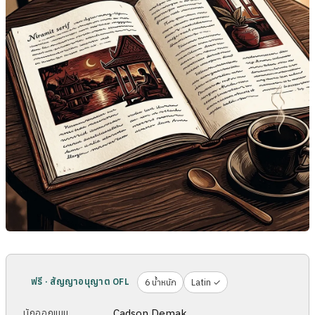
ฟรี · สัญญาอนุญาต OFL
6 น้ำหนัก
Latin ✓
Cadson Demak
นักออกแบบ