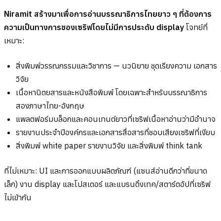
Niramit สร้างมาเพื่อการอ่านบรรณาธิการไทยยาว ๆ ที่ต้องการ
ความเป็นทางการของเซริฟโดยไม่มีการประดับ display
โจทย์ที่
เหมาะ:
สิ่งพิมพ์วรรณกรรมและวิชาการ — นวนิยาย ชุดเรียงความ เอกสาร
วิจัย
เนื้อหานิตยสารและหนังสือพิมพ์ โดยเฉพาะสำหรับบรรณาธิการ
สองภาษาไทย-อังกฤษ
แพลตฟอร์มบล็อกและคอนเทนต์ยาวที่เซริฟเนื้อหาอ่านว่ามีอำนาจ
รายงานประจำปีองค์กรและเอกสารสื่อสารที่ชอบเสียงเซริฟที่เงียบ
สิ่งพิมพ์ white paper รายงานวิจัย และสิ่งพิมพ์ think tank
ที่ไม่เหมาะ: UI และการออกแบบผลิตภัณฑ์ (แซนส์อ่านดีกว่าที่ขนาด
เล็ก) งาน display และโปสเตอร์ และแบรนดิ้งเทค/สตาร์ตอัปที่เซริฟ
ไม่เข้ากัน