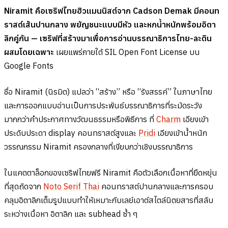
Niramit คือเซริฟไทยฮิวแมนนิสต์จาก Cadson Demak มีคอนท
ราสต์เส้นปานกลาง พยัญชนะแบบมีหัว และหกน้ำหนักพร้อมอิตา
ลิกคู่กัน — เซริฟที่สร้างมาเพื่อการอ่านบรรณาธิการไทย-ละติน
ผสมโดยเฉพาะ
เผยแพร่ภายใต้ SIL Open Font License บน
Google Fonts
ชื่อ Niramit (นิรมิต) แปลว่า “สร้าง” หรือ “รังสรรค์” ในภาษาไทย
และการออกแบบอ่านเป็นการประพันธ์บรรณาธิการที่ระมัดระวัง
มากกว่าคำประกาศทางวัฒนธรรมหรือพิธีการ ที่
Charm
เอียงเข้า
ประดับประดา display คอนทราสต์สูงและ
Pridi
เอียงเข้าน้ำหนัก
วรรณกรรม Niramit ครองกลางที่เงียบกว่าเชิงบรรณาธิการ
ในแคตตาล็อกของเซริฟไทยฟรี Niramit คือตัวเลือกเนื้อหาที่ยืดหยุ่น
ที่สุดถัดจาก
Noto Serif Thai
คอนทราสต์ปานกลางและการครอบ
คลุมอิตาลิกเต็มรูปแบบทำให้เหมาะกับเลย์เอาต์สไตล์นิตยสารที่สลับ
ระหว่างเนื้อหา อิตาลิก และ subhead ซ้ำ ๆ