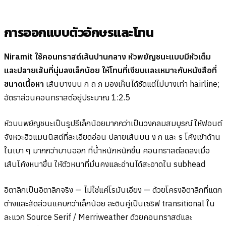
การออกแบบตัวอักษรและโทน
Niramit ใช้คอนทราสต์เส้นปานกลาง หัวพยัญชนะแบบมีหัวเต็ม
และปลายเส้นที่นุ่มลงเล็กน้อย ให้โทนที่เงียบและเหมาะกับหนังสือที่
ขนาดเนื้อหา
เส้นบางบน ก ถ ภ มองเห็นได้ชัดแต่ไม่บางเท่า hairline;
อัตราส่วนคอนทราสต์อยู่ประมาณ 1:2.5
หัวบนพยัญชนะเป็นรูปรีเล็กน้อยมากกว่าเป็นวงกลมสมบูรณ์ ให้ฟอนต์
จังหวะฮิวแมนนิสต์ที่ละเอียดอ่อน ปลายเส้นบน ง ก และ ร โค้งเข้าด้าน
ในเบา ๆ มากกว่าบานออก ที่น้ำหนักหนักขึ้น คอนทราสต์ลดลงเมื่อ
เส้นโค้งหนาขึ้น ให้ตัวหนาที่มั่นคงและอ่านได้สะอาดใน subhead
อิตาลิกเป็นอิตาลิกจริง — ไม่ใช่แค่โรมันเอียง — ด้วยโครงอิตาลิกที่แตก
ต่างและสัดส่วนแคบกว่าเล็กน้อย ละตินคู่เป็นเซริฟ transitional ใน
ละแวก Source Serif / Merriweather ด้วยคอนทราสต์และ