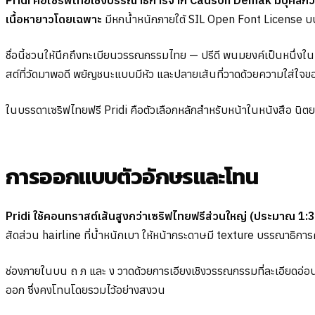
Pridi คือเซริฟไทยเชิงบรรณาธิการจาก Cadson Demak มีบุคลิก
เนื้อหายาวโดยเฉพาะ
มีหกน้ำหนักภายใต้ SIL Open Font License 
ชื่อนี้ชวนให้นึกถึงทะเบียนวรรณกรรมไทย — ปรีดี พนมยงค์เป็นหนึ่งใ
สต์ที่วัดมาพอดี พยัญชนะแบบมีหัว และปลายเส้นที่วาดด้วยความใส่ใจขอ
ในบรรดาเซริฟไทยฟรี Pridi คือตัวเลือกหลักสำหรับหน้าในหนังสือ 
การออกแบบตัวอักษรและโทน
Pridi ใช้คอนทราสต์เส้นสูงกว่าเซริฟไทยฟรีส่วนใหญ่ (ประมาณ 1:3
สัดส่วน hairline ที่น้ำหนักเบา ให้หน้ากระดาษมี texture บรรณาธิกา
ช่องภายในบน ถ ภ และ ง วาดด้วยการเอียงเชิงวรรณกรรมที่ละเอียดอ่อน —
ออก ซึ่งคงโทนโดยรวมไว้อย่างสงวน