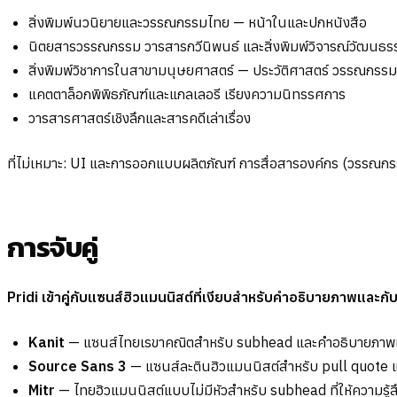
สิ่งพิมพ์นวนิยายและวรรณกรรมไทย — หน้าในและปกหนังสือ
นิตยสารวรรณกรรม วารสารกวีนิพนธ์ และสิ่งพิมพ์วิจารณ์วัฒนธร
สิ่งพิมพ์วิชาการในสาขามนุษยศาสตร์ — ประวัติศาสตร์ วรรณกรร
แคตตาล็อกพิพิธภัณฑ์และแกลเลอรี เรียงความนิทรรศการ
วารสารศาสตร์เชิงลึกและสารคดีเล่าเรื่อง
ที่ไม่เหมาะ: UI และการออกแบบผลิตภัณฑ์ การสื่อสารองค์กร (วรรณก
การจับคู่
Pridi เข้าคู่กับแซนส์ฮิวแมนนิสต์ที่เงียบสำหรับคำอธิบายภาพและก
Kanit
— แซนส์ไทยเรขาคณิตสำหรับ subhead และคำอธิบายภาพเหน
Source Sans 3
— แซนส์ละตินฮิวแมนนิสต์สำหรับ pull quote
Mitr
— ไทยฮิวแมนนิสต์แบบไม่มีหัวสำหรับ subhead ที่ให้ความรู้สึก