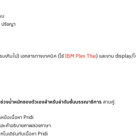
รม
ม ปรัชญา
รรมเกินไป) เอกสารทางเทคนิค (ใช้
IBM Plex Thai
) และงาน display/โ
ับช่วงน้ำหนักของตัวเองสำหรับลำดับชั้นบรรณาธิการ
สามคู่:
ือเนื้อหา Pridi
 และคำอธิบายภาพสองภาษา
โมเดิร์นกับเนื้อหา Pridi