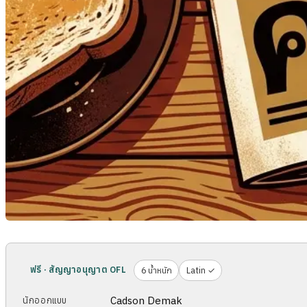
ฟรี · สัญญาอนุญาต OFL
6 น้ำหนัก
Latin ✓
Cadson Demak
นักออกแบบ