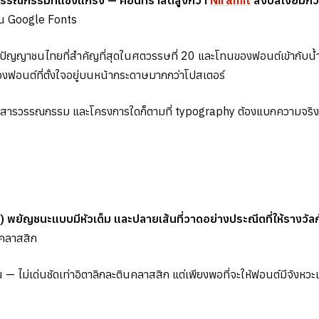
วรรณกรรมที่แข็งแกร่ง — คอนทราสต์สูงกว่า
Niramit
สงบสเงี่ยมกว
บน Google Fonts
นปัญญาชนไทยที่สำคัญที่สุดในศตวรรษที่ 20 และโทนของฟอนต์เข้ากับน้ำห
งฟอนต์ที่ตั้งใจอยู่บนหน้ากระดาษมากกว่าโปสเตอร์
นิตยสารวรรณกรรม และโครงการใดก็ตามที่ typography ต้องแบกความจร
) พยัญชนะแบบมีหัวเต็ม และปลายเส้นที่วาดอย่างประณีตที่ให้รางวั
รคลาสสิก
 ไม่เด่นชัดเท่าอิตาลิกละตินคลาสสิก แต่เพียงพอที่จะให้ฟอนต์มีจังหวะ