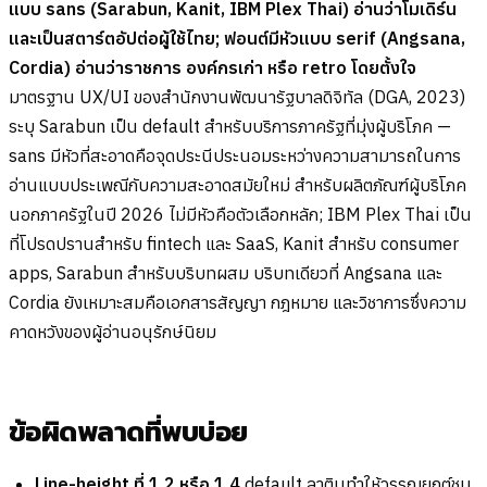
แบบ sans (Sarabun, Kanit, IBM Plex Thai) อ่านว่าโมเดิร์น
และเป็นสตาร์ตอัปต่อผู้ใช้ไทย; ฟอนต์มีหัวแบบ serif (Angsana,
Cordia) อ่านว่าราชการ องค์กรเก่า หรือ retro โดยตั้งใจ
มาตรฐาน UX/UI ของสำนักงานพัฒนารัฐบาลดิจิทัล (DGA, 2023)
ระบุ Sarabun เป็น default สำหรับบริการภาครัฐที่มุ่งผู้บริโภค —
sans มีหัวที่สะอาดคือจุดประนีประนอมระหว่างความสามารถในการ
อ่านแบบประเพณีกับความสะอาดสมัยใหม่ สำหรับผลิตภัณฑ์ผู้บริโภค
นอกภาครัฐในปี 2026 ไม่มีหัวคือตัวเลือกหลัก; IBM Plex Thai เป็น
ที่โปรดปรานสำหรับ fintech และ SaaS, Kanit สำหรับ consumer
apps, Sarabun สำหรับบริบทผสม บริบทเดียวที่ Angsana และ
Cordia ยังเหมาะสมคือเอกสารสัญญา กฎหมาย และวิชาการซึ่งความ
คาดหวังของผู้อ่านอนุรักษ์นิยม
ข้อผิดพลาดที่พบบ่อย
Line-height ที่ 1.2 หรือ 1.4
default ลาตินทำให้วรรณยุกต์ชน