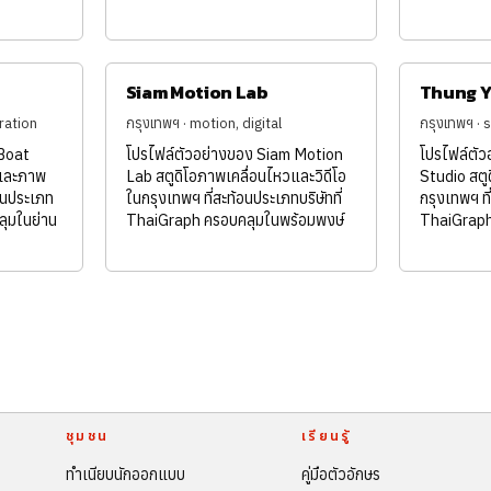
Siam Motion Lab
Thung Y
tration
กรุงเทพฯ · motion, digital
กรุงเทพฯ · 
Boat
โปรไฟล์ตัวอย่างของ Siam Motion
โปรไฟล์ตั
์และภาพ
Lab สตูดิโอภาพเคลื่อนไหวและวิดีโอ
Studio สตู
อนประเภท
ในกรุงเทพฯ ที่สะท้อนประเภทบริษัทที่
กรุงเทพฯ ที
ลุมในย่าน
ThaiGraph ครอบคลุมในพร้อมพงษ์
ThaiGraph
ชุมชน
เรียนรู้
ทำเนียบนักออกแบบ
คู่มือตัวอักษร