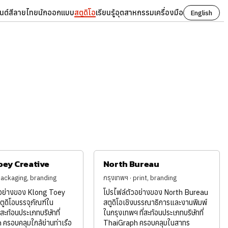
นต์
สี
ลายไทย
นักออกแบบ
สตูดิโอ
เรียนรู้
อุตสาหกรรม
เครื่องมือ
English
oey Creative
North Bureau
packaging, branding
กรุงเทพฯ · print, branding
วอย่างของ Klong Toey
โปรไฟล์ตัวอย่างของ North Bureau
ตูดิโอบรรจุภัณฑ์ใน
สตูดิโอเชิงบรรณาธิการและงานพิมพ์
่สะท้อนประเภทบริษัทที่
ในกรุงเทพฯ ที่สะท้อนประเภทบริษัทที่
ครอบคลุมใกล้ย่านท่าเรือ
ThaiGraph ครอบคลุมในสาทร