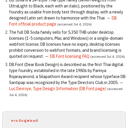
UltraLight to Black, each with an italic), positioned by the
foundry as usable from body text through display, with a newly
designed Latin set drawn to harmonize with the Thai.
—
DB
Font official product page
(accessed Jul 4, 2026)
The full DB Soda family sells for 5,350 THB under desktop
licenses (1-5 computers, Mac and Windows) or a single-domain
webfont license; DB licenses have no expiry, desktop licenses
prohibit conversion to webfont formats, and brand licensing is
quoted on request.
—
DB Font licensing FAQ
(accessed Jul 4, 2026)
DB Font (Dear Book Design) is described as the first Thai digital
type foundry, established in the late 1980s by Parinya
Rojarayanond, a Silapathorn Award recipient whose typeface DB
Santipap was recognized by the Type Directors Club in 2005.
—
Luc Devroye, Type Design Information (DB Font page)
(accessed
Jul 4, 2026)
การจับคู่ฟอนต์