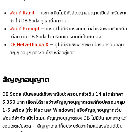
ฟอนต์ Kanit
— เรขาคณิตไม่มีหัวสัญญาอนุญาตเปิดสำหรับพาด
หัว ให้ DB Soda ดูแลเนื้อความ
ฟอนต์ Prompt
— แซนส์ไม่มีหัวทรงมนกว่าสำหรับพาดหัวเหนือ
เนื้อความ DB Soda ในบริบทแบรนด์ที่เป็นกันเอง
DB Helvethaica X
— คู่ไม่มีหัวเชิงพาณิชย์ เมื่องบครอบคลุม
สัญญาอนุญาตระดับโรงหล่ออยู่แล้ว
สัญญาอนุญาต
DB Soda เป็นฟอนต์เชิงพาณิชย์: ครอบครัวเต็ม 14 สไตล์ราคา
5,350 บาท เลือกได้ระหว่างสัญญาอนุญาตเดสก์ท็อปครอบคลุม
1-5 เครื่อง (ทั้ง Mac และ Windows) หรือสัญญาอนุญาตเว็บ
ฟอนต์จำกัดหนึ่งโดเมน
สัญญาอนุญาตของ DB ไม่มีวันหมดอายุ แต่
ขอบเขตเข้มงวด — สัญญาเดสก์ท็อประบุชัดว่าห้ามแปลงฟอนต์เป็น