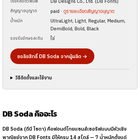
DB Designs Co., Ltd. (DB Fonts)
โรงหล่อตัวพิมพ์
paid ·
ดูรายละเอียดสัญญาอนุญาต
สัญญาอนุญาต
UltraLight, Light, Regular, Medium,
น้ำหนัก
DemiBold, Bold, Black
ใช่
รองรับอักษรละติน
ขอลิขสิทธิ์ DB Soda จากผู้ผลิต →
วิธีติดตั้งและใช้งาน
DB Soda คืออะไร
DB Soda (ดีบี โซดา) คือฟอนต์ไทยแซนส์เซอริฟแบบมีหัวเชิง
พาณิชย์จาก DB Fonts มีให้ครบ 14 สไตล์ — 7 น้ำหนักตั้งแต่