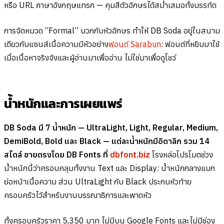
หรือ URL ภาษาอังกฤษแทรก — คุมสีตัวอักษรได้สม่ำเสมอทั้งบรรทัด
การจัดหมวด “Formal” บวกกับหัวอักษร ทำให้ DB Soda อยู่ในสนาม
เดียวกับแซนส์เนื้อความมีหัวอย่าง
ฟอนต์ Sarabun
: ฟอนต์ที่หยิบมาใช้
เมื่อเนื้อหาจริงจังและผู้อ่านมาเพื่ออ่าน ไม่ใช่มาเพื่อดูโชว์
น้ำหนักและการเผยแพร่
DB Soda มี 7 น้ำหนัก — UltraLight, Light, Regular, Medium,
DemiBold, Bold และ Black — แต่ละน้ำหนักมีอิตาลิก รวม 14
สไตล์ ขายตรงโดย DB Fonts ที่
dbfont.biz
โรงหล่อโปรโมตช่วง
น้ำหนักนี้ว่าครอบคลุมทั้งงาน Text และ Display: น้ำหนักกลางแบก
ย่อหน้าเนื้อความ ส่วน UltraLight กับ Black ประกบหัวท้าย
ครอบครัวไว้สำหรับงานบรรณาธิการและพาดหัว
ทั้งครอบครัวราคา 5,350 บาท ไม่มีบน Google Fonts และไม่มีช่อง