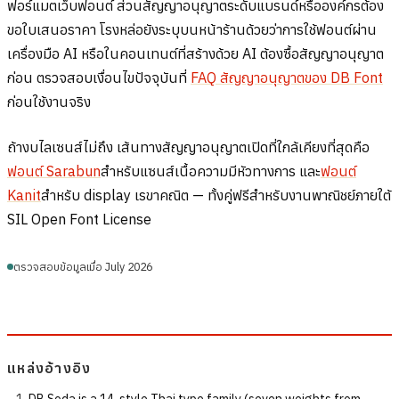
ฟอร์แมตเว็บฟอนต์ ส่วนสัญญาอนุญาตระดับแบรนด์หรือองค์กรต้อง
ขอใบเสนอราคา โรงหล่อยังระบุบนหน้าร้านด้วยว่าการใช้ฟอนต์ผ่าน
เครื่องมือ AI หรือในคอนเทนต์ที่สร้างด้วย AI ต้องซื้อสัญญาอนุญาต
ก่อน ตรวจสอบเงื่อนไขปัจจุบันที่
FAQ สัญญาอนุญาตของ DB Font
ก่อนใช้งานจริง
ถ้างบไลเซนส์ไม่ถึง เส้นทางสัญญาอนุญาตเปิดที่ใกล้เคียงที่สุดคือ
ฟอนต์ Sarabun
สำหรับแซนส์เนื้อความมีหัวทางการ และ
ฟอนต์
Kanit
สำหรับ display เรขาคณิต — ทั้งคู่ฟรีสำหรับงานพาณิชย์ภายใต้
SIL Open Font License
ตรวจสอบข้อมูลเมื่อ July 2026
แหล่งอ้างอิง
DB Soda is a 14-style Thai type family (seven weights from