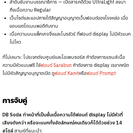
ลำดับชั้นงานบรรณาธิการ — เปิดสารคดีด้วย UltraLight ลงมา
ถึงเนื้อความ Regular
เว็บไซต์และแอปภายใต้สัญญาอนุญาตเว็บฟอนต์ของโรงหล่อ เมื่อ
ขอบเขตโดเมนพอดีกับงาน
เนื้อความบนแพ็กเกจจิ้งและโบรชัวร์ ที่ฟอนต์ display ไม่มีหัวแบก
ไม่ไหว
ที่ไม่เหมาะ: โปรเจกต์งบศูนย์และโอเพนซอร์ส ถ้าต้องการแซนส์เนื้อ
ความมีหัวแบบฟรี ใช้
ฟอนต์ Sarabun
ถ้าต้องการ display เรขาคณิต
ไม่มีหัวสัญญาอนุญาตเปิด ดู
ฟอนต์ Kanit
หรือ
ฟอนต์ Prompt
การจับคู่
DB Soda ทำหน้าที่เป็นชั้นเนื้อความใต้ฟอนต์ display ไม่มีหัวที่
เสียงดังกว่า หรือจะแบกทั้งอัตลักษณ์คนเดียวก็ได้ด้วยช่วง 14
สไตล์
สามคู่ที่แนะนำ: