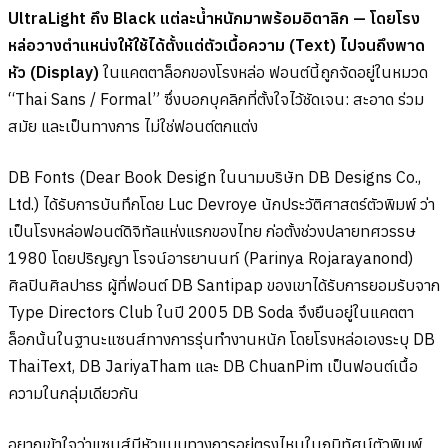
UltraLight ถึง Black แต่ละน้ำหนักมาพร้อมอิตาลิก — โดยโรง
หล่อวางตำแหน่งให้ใช้ได้ตั้งแต่ตัวเนื้อความ (Text) ไปจนถึงพาด
หัว (Display)
ในแคตตาล็อกของโรงหล่อ ฟอนต์นี้ถูกจัดอยู่ในหมวด
“Thai Sans / Formal” ซึ่งบอกบุคลิกที่ตั้งใจไว้ชัดเจน: สะอาด ร่วม
สมัย และเป็นทางการ ไม่ใช่ฟอนต์ตกแต่ง
DB Fonts (Dear Book Design ในนามบริษัท DB Designs Co.,
Ltd.) ได้รับการบันทึกโดย Luc Devroye นักประวัติศาสตร์ตัวพิมพ์ ว่า
เป็นโรงหล่อฟอนต์ดิจิทัลแห่งแรกของไทย ก่อตั้งช่วงปลายทศวรรษ
1980 โดยปริญญา โรจน์อารยานนท์ (Parinya Rojarayanond)
ศิลปินศิลปาธร ผู้ที่ฟอนต์ DB Santipap ของเขาได้รับการยอมรับจาก
Type Directors Club ในปี 2005 DB Soda จึงยืนอยู่ในแคตตา
ล็อกนั้นในฐานะแซนส์ทางการรุ่นทำงานหนัก โดยโรงหล่อเองระบุ DB
ThaiText, DB JariyaTham และ DB ChuanPim เป็นฟอนต์เนื้อ
ความในกลุ่มเดียวกัน
อยากเข้าใจว่าแซนส์มีหัวแบบทางการอยู่ตรงไหนในภูมิทัศน์ตัวพิมพ์