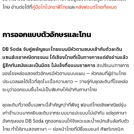
ไทย อ่านต่อได้ที่
คู่มือไทโปกราฟีไทย
และ
คลังฟอนต์ไทยทั้งหมด
การออกแบบตัวอักษรและโทน
DB Soda จับคู่พยัญชนะไทยแบบมีหัวตามขนบเข้ากับตัวละติน
แซนส์เรขาคณิตทรงมน ได้เสียงไทยที่เป็นทางการแต่ยังอ่านแล้ว
รู้สึกทันสมัยและเป็นมิตร ไม่แข็งทื่อแบบราชการ
สเปซิเมนทางการ
ของโรงหล่อแสดงตัวอักษรมีหัวตามแบบแผน — หัวกลมที่ผู้อ่านไทย
ประมวลผลได้เร็วที่สุดในเนื้อความยาว — วางคู่กับชุดละตินที่โรงหล่อ
ระบุว่าออกแบบขึ้นใหม่เป็นพิเศษให้เข้ากับภาษาไทย
ชุดละตินที่วาดขึ้นเฉพาะนี้สำคัญกว่าที่ฟังดู ฟอนต์ไทยเชิงพาณิชย์รุ่น
เก่าจำนวนมากหยิบละตินจากระบบมาแปะแบบไม่เข้ากัน แต่ชุดภาษา
อังกฤษของ DB Soda ถูกออกแบบให้จังหวะและน้ำหนักเส้นล้อกับตัว
ไทย ทำให้งานสองภาษา — ย่อหน้าไทยที่มีชื่อแบรนด์ ศัพท์เทคนิค