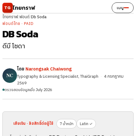
ข้ามไปยังเนื้อหา
ไทยกราฟ
TG
เมนู
ไทยกราฟ
/
ฟอนต์
/
Db Soda
ฟอนต์ไทย · PAID
DB Soda
ดีบี โซดา
โดย
Narongsak Chaiwong
Typography & Licensing Specialist, ThaiGraph
·
4 กรกฎาคม
2569
ตรวจสอบข้อมูลเมื่อ July 2026
เสียเงิน · ลิขสิทธิ์ต่อผู้ใช้
7 น้ำหนัก
Latin ✓