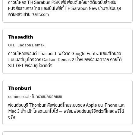
ดาวน์โหลด TH Sarabun PSK ฟรี ฟอนต์แห่งชาติต้นฉบับสำหรับ
หนังสือราชการไทย และเป็นไฟล์ที่ TH Sarabun New นำมาปรับปรุง
ภายหลัง ผ่าน f0nt.com
Thasadith
OFL · Cadson Demak
ดาวน์โหลดฟอนต์ Thasadith ฟรีจาก Google Fonts: แซนส์ไทยฮิว
แมนนิสต์มุมโค้งจาก Cadson Demak 2 น้ำหนักพร้อมอิตาลิก ภายใต้
SIL OFL พร้อมคู่มือติดตั้ง
Thonburi
commercial · ไม่ทราบนักออกแบบ
ฟอนต์ธนบุรี Thonburi คือฟอนต์ไทยระบบของ Apple บน iPhone และ
Mac 3 น้ำหนัก โหลดแยกไม่ได้ — พร้อมฟอนต์ธนบุรีอีกตัวที่โหลดฟรีได้
จริง