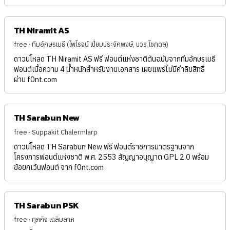
TH Niramit AS
free · ทีมอักษรเมธี (ไพโรจน์ เปี่ยมประจักพงษ์, บวร โชคดล)
ดาวน์โหลด TH Niramit AS ฟรี ฟอนต์แห่งชาติต้นฉบับจากทีมอักษรเมธี
ฟอนต์เนื้อความ 4 น้ำหนักสำหรับงานเอกสาร เผยแพร่ไม่มีค่าลิขสิทธิ์
ผ่าน f0nt.com
TH Sarabun New
free · Suppakit Chalermlarp
ดาวน์โหลด TH Sarabun New ฟรี ฟอนต์ราชการมาตรฐานจาก
โครงการฟอนต์แห่งชาติ พ.ศ. 2553 สัญญาอนุญาต GPL 2.0 พร้อม
ข้อยกเว้นฟอนต์ จาก f0nt.com
TH Sarabun PSK
free · ศุภกิจ เฉลิมลาภ