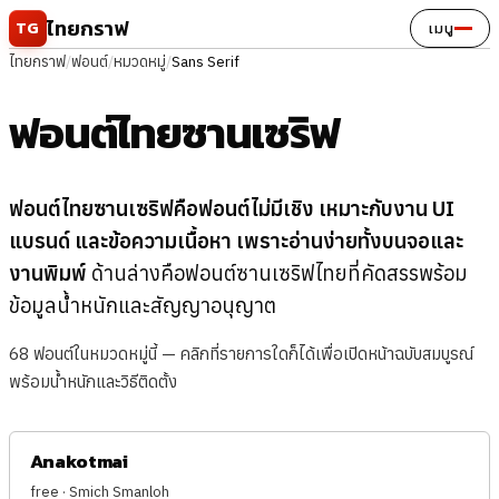
ข้ามไปยังเนื้อหา
ไทยกราฟ
TG
เมนู
ไทยกราฟ
/
ฟอนต์
/
หมวดหมู่
/
Sans Serif
ฟอนต์ไทยซานเซริฟ
ฟอนต์ไทยซานเซริฟคือฟอนต์ไม่มีเชิง เหมาะกับงาน UI
แบรนด์ และข้อความเนื้อหา เพราะอ่านง่ายทั้งบนจอและ
งานพิมพ์
ด้านล่างคือฟอนต์ซานเซริฟไทยที่คัดสรรพร้อม
ข้อมูลน้ำหนักและสัญญาอนุญาต
68 ฟอนต์ในหมวดหมู่นี้ — คลิกที่รายการใดก็ได้เพื่อเปิดหน้าฉบับสมบูรณ์
พร้อมน้ำหนักและวิธีติดตั้ง
Anakotmai
free · Smich Smanloh