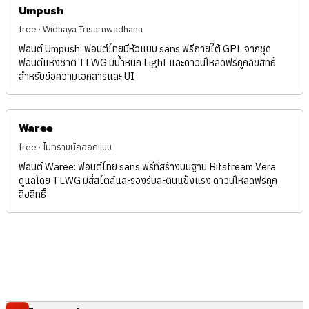
Umpush
free · Widhaya Trisarnwadhana
ฟอนต์ Umpush: ฟอนต์ไทยมีหัวแบบ sans ฟรีภายใต้ GPL จากชุด
ฟอนต์แห่งชาติ TLWG มีน้ำหนัก Light และดาวน์โหลดฟรีถูกลิขสิทธิ์
สำหรับข้อความเอกสารและ UI
Waree
free · ไม่ทราบนักออกแบบ
ฟอนต์ Waree: ฟอนต์ไทย sans ฟรีที่สร้างบนฐาน Bitstream Vera
ดูแลโดย TLWG มีสี่สไตล์และรองรับละตินแข็งแรง ดาวน์โหลดฟรีถูก
ลิขสิทธิ์