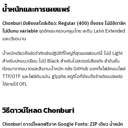
น้ำหนักและการเผยแพร่
Chonburi มีเพียงสไตล์เดียว: Regular (400) ตั้งตรง ไม่มีอิตาลิก
ไม่มีแกน variable
ชุดอักขระครอบคลุมไทย ละติน Latin Extended
และเวียดนาม
น้ำหนักเดียวคือข้อจำกัดเชิงปฏิบัติที่ใหญ่ที่สุดของฟอนต์นี้ ไม่มี Light
สำหรับปกแนวเรียบ ไม่มี Black สำหรับโปสเตอร์เสียงดัง ลำดับชั้น
ต้องมาจากขนาดและสีแทนน้ำหนัก คลัง GitHub แจกทั้งไฟล์คอมไพล์
TTF/OTF และไฟล์ต้นฉบับ .glyphs สตูดิโอที่มีงบจึงจ้างดัดแปลงต่อ
ได้ภายใต้ OFL
วิธีดาวน์โหลด Chonburi
Chonburi ดาวน์โหลดฟรีจาก Google Fonts: ZIP เดียว น้ำหนัก