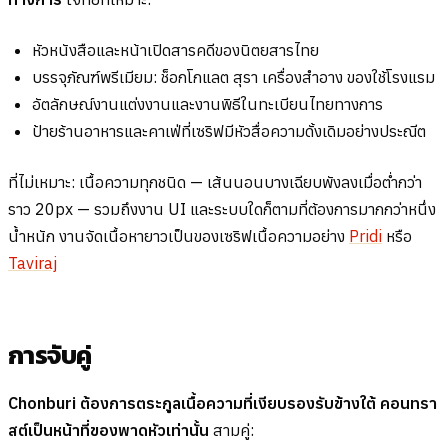
หัวหนังสือและหน้าเปิดสารคดีของนิตยสารไทย
บรรจุภัณฑ์พรีเมียม: ช็อกโกแลต สุรา เครื่องสำอาง ของใช้โรงแรม
อัตลักษณ์งานแต่งงานและงานพิธีในทะเบียนไทยทางการ
ป้ายร้านอาหารและคาเฟ่ที่เซริฟมีหัวสื่อความดั้งเดิมอย่างประณีต
ที่ไม่เหมาะ: เนื้อความทุกชนิด — เส้นนอนบางเฉียบพังลงเมื่อต่ำกว่า
ราว 20px — รวมถึงงาน UI และระบบใดก็ตามที่ต้องการมากกว่าหนึ่ง
น้ำหนัก งานจัดเนื้อหายาวเป็นของเซริฟเนื้อความอย่าง
Pridi
หรือ
Taviraj
การจับคู่
Chonburi ต้องการตระกูลเนื้อความที่เงียบรองรับข้างใต้ คอนทรา
สต์เป็นหน้าที่ของพาดหัวเท่านั้น
สามคู่: