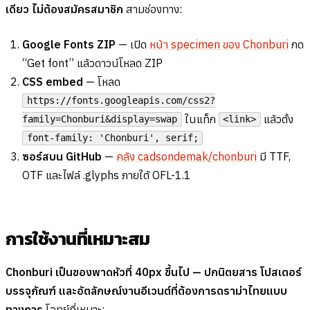
เดียว ไม่ต้องสมัครสมาชิก
สามช่องทาง:
Google Fonts ZIP
— เปิด
หน้า specimen ของ Chonburi
กด
“Get font” แล้วดาวน์โหลด ZIP
CSS embed
— โหลด
https://fonts.googleapis.com/css2?
ในแท็ก
แล้วตั้ง
family=Chonburi&display=swap
<link>
font-family: 'Chonburi', serif;
ซอร์สบน GitHub
—
คลัง cadsondemak/chonburi
มี TTF,
OTF และไฟล์ .glyphs ภายใต้ OFL-1.1
การใช้งานที่เหมาะสม
Chonburi เป็นของพาดหัวที่ 40px ขึ้นไป — ปกนิตยสาร โปสเตอร์
บรรจุภัณฑ์ และอัตลักษณ์งานอีเวนต์ที่ต้องการดราม่าไทยแบบ
ทางการ
โจทย์ที่เหมาะ: