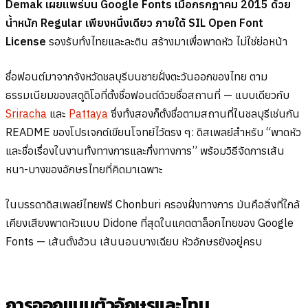
Demak เผยแพร่บน Google Fonts เมื่อกรกฎาคม 2015 ด้วย
น้ำหนัก Regular เพียงหนึ่งเดียว ภายใต้ SIL Open Font
License
รองรับทั้งไทยและละติน สร้างมาเพื่อพาดหัว ไม่ใช่ย่อหน้า
ชื่อฟอนต์มาจากจังหวัดชลบุรีบนชายฝั่งตะวันออกของไทย ตาม
ธรรมเนียมของสตูดิโอที่ตั้งชื่อฟอนต์ด้วยชื่อสถานที่ — แบบเดียวกับ
Sriracha
และ
Pattaya
ซึ่งทั้งสองก็ตั้งชื่อตามสถานที่ในชลบุรีเช่นกัน
README ของโปรเจกต์เขียนโจทย์ไว้ตรง ๆ: ดิสเพลย์สำหรับ “พาดหัว
และชื่อเรื่องในงานทั้งทางการและกึ่งทางการ” พร้อมวิธีจัดการเส้น
หนา-บางของอักษรไทยที่คิดมาเฉพาะ
ในบรรดาดิสเพลย์ไทยฟรี Chonburi ครองฝั่งทางการ มันคือสิ่งที่ใกล้
เคียงเสียงพาดหัวแบบ Didone ที่สุดในแคตตาล็อกไทยของ Google
Fonts — เส้นตั้งอ้วน เส้นนอนบางเฉียบ หัวอักษรยังอยู่ครบ
การออกแบบตัวอักษรและโทน