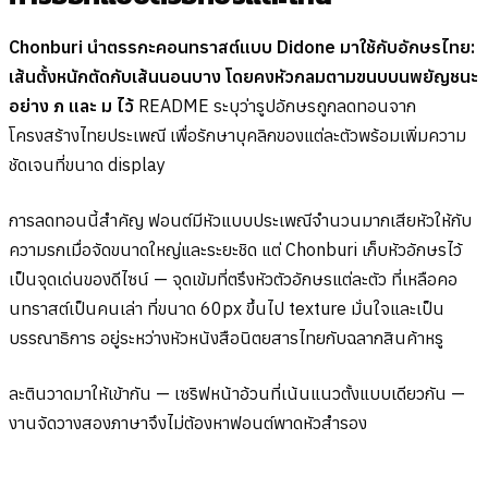
Chonburi นำตรรกะคอนทราสต์แบบ Didone มาใช้กับอักษรไทย:
เส้นตั้งหนักตัดกับเส้นนอนบาง โดยคงหัวกลมตามขนบบนพยัญชนะ
อย่าง ภ และ ม ไว้
README ระบุว่ารูปอักษรถูกลดทอนจาก
โครงสร้างไทยประเพณี เพื่อรักษาบุคลิกของแต่ละตัวพร้อมเพิ่มความ
ชัดเจนที่ขนาด display
การลดทอนนี้สำคัญ ฟอนต์มีหัวแบบประเพณีจำนวนมากเสียหัวให้กับ
ความรกเมื่อจัดขนาดใหญ่และระยะชิด แต่ Chonburi เก็บหัวอักษรไว้
เป็นจุดเด่นของดีไซน์ — จุดเข้มที่ตรึงหัวตัวอักษรแต่ละตัว ที่เหลือคอ
นทราสต์เป็นคนเล่า ที่ขนาด 60px ขึ้นไป texture มั่นใจและเป็น
บรรณาธิการ อยู่ระหว่างหัวหนังสือนิตยสารไทยกับฉลากสินค้าหรู
ละตินวาดมาให้เข้ากัน — เซริฟหน้าอ้วนที่เน้นแนวตั้งแบบเดียวกัน —
งานจัดวางสองภาษาจึงไม่ต้องหาฟอนต์พาดหัวสำรอง