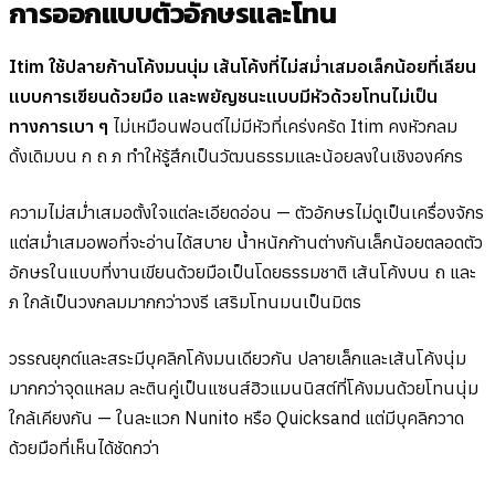
การออกแบบตัวอักษรและโทน
Itim ใช้ปลายก้านโค้งมนนุ่ม เส้นโค้งที่ไม่สม่ำเสมอเล็กน้อยที่เลียน
แบบการเขียนด้วยมือ และพยัญชนะแบบมีหัวด้วยโทนไม่เป็น
ทางการเบา ๆ
ไม่เหมือนฟอนต์ไม่มีหัวที่เคร่งครัด Itim คงหัวกลม
ดั้งเดิมบน ก ถ ภ ทำให้รู้สึกเป็นวัฒนธรรมและน้อยลงในเชิงองค์กร
ความไม่สม่ำเสมอตั้งใจแต่ละเอียดอ่อน — ตัวอักษรไม่ดูเป็นเครื่องจักร
แต่สม่ำเสมอพอที่จะอ่านได้สบาย น้ำหนักก้านต่างกันเล็กน้อยตลอดตัว
อักษรในแบบที่งานเขียนด้วยมือเป็นโดยธรรมชาติ เส้นโค้งบน ถ และ
ภ ใกล้เป็นวงกลมมากกว่าวงรี เสริมโทนมนเป็นมิตร
วรรณยุกต์และสระมีบุคลิกโค้งมนเดียวกัน ปลายเล็กและเส้นโค้งนุ่ม
มากกว่าจุดแหลม ละตินคู่เป็นแซนส์ฮิวแมนนิสต์ที่โค้งมนด้วยโทนนุ่ม
ใกล้เคียงกัน — ในละแวก Nunito หรือ Quicksand แต่มีบุคลิกวาด
ด้วยมือที่เห็นได้ชัดกว่า