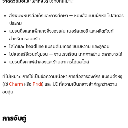
วาดด้วยมือและเข้าถึงได้
โจทย์ที่เหมาะ:
สิ่งพิมพ์หนังสือเด็กและการศึกษา — หนังสือแบบฝึกหัด โปสเตอร์
ประถม
แบรนดิ้งและแพ็กเกจจิ้งของเล่น เนอร์สเซอรี และผลิตภัณฑ์
สำหรับครอบครัว
โลโก้และ headline แบรนด์เบเกอรี ขนมหวาน และลูกอม
โปสเตอร์อีเวนต์ชุมชน — งานโรงเรียน เทศกาลย่าน ตลาดชาวไร่
แบรนดิ้งคาเฟ่ลำลองและร้านอาหารโฮมสไตล์
ที่ไม่เหมาะ: การใช้เป็นข้อความเนื้อหา การสื่อสารองค์กร แบรนดิ้งหรู
(ใช้
Charm
หรือ
Pridi
) และ UI ที่ความเป็นกลางสำคัญกว่าความ
อบอุ่น
การจับคู่