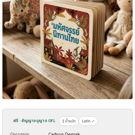
ฟรี · สัญญาอนุญาต OFL
1 น้ำหนัก
Latin ✓
Cadson Demak
นักออกแบบ