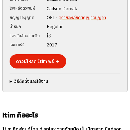
Cadson Demak
โรงหล่อตัวพิมพ์
OFL ·
ดูรายละเอียดสัญญาอนุญาต
สัญญาอนุญาต
Regular
น้ำหนัก
ใช่
รองรับอักษรละติน
2017
เผยแพร่ปี
ดาวน์โหลด Itim ฟรี →
วิธีติดตั้งและใช้งาน
Itim คืออะไร
Itim คือฟอนต์ไทย display วาดด้วยมือ เป็นมิตรจาก Cadson