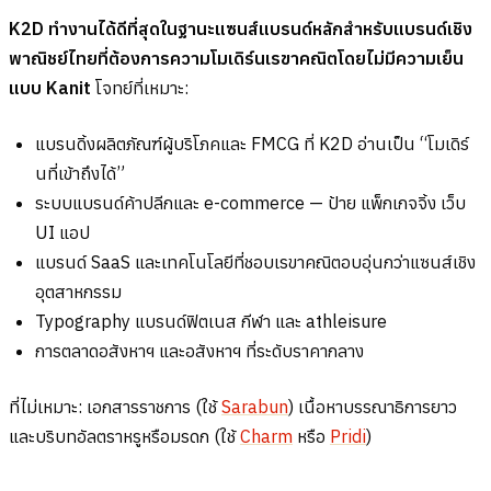
K2D ทำงานได้ดีที่สุดในฐานะแซนส์แบรนด์หลักสำหรับแบรนด์เชิง
พาณิชย์ไทยที่ต้องการความโมเดิร์นเรขาคณิตโดยไม่มีความเย็น
แบบ Kanit
โจทย์ที่เหมาะ:
แบรนดิ้งผลิตภัณฑ์ผู้บริโภคและ FMCG ที่ K2D อ่านเป็น “โมเดิร์
นที่เข้าถึงได้”
ระบบแบรนด์ค้าปลีกและ e-commerce — ป้าย แพ็กเกจจิ้ง เว็บ
UI แอป
แบรนด์ SaaS และเทคโนโลยีที่ชอบเรขาคณิตอบอุ่นกว่าแซนส์เชิง
อุตสาหกรรม
Typography แบรนด์ฟิตเนส กีฬา และ athleisure
การตลาดอสังหาฯ และอสังหาฯ ที่ระดับราคากลาง
ที่ไม่เหมาะ: เอกสารราชการ (ใช้
Sarabun
) เนื้อหาบรรณาธิการยาว
และบริบทอัลตราหรูหรือมรดก (ใช้
Charm
หรือ
Pridi
)