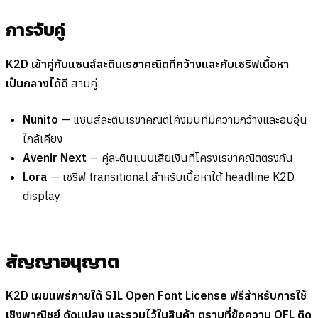
การจับคู่
K2D เข้าคู่กับแซนส์ละตินเรขาคณิตที่กว้างและกับเซริฟเนื้อหา
เป็นกลางได้ดี
สามคู่:
Nunito
— แซนส์ละตินเรขาคณิตโค้งมนที่มีความกว้างและอบอุ่น
ใกล้เคียง
Avenir Next
— คู่ละตินแบบเสียเงินที่โครงเรขาคณิตตรงกัน
Lora
— เซริฟ transitional สำหรับเนื้อหาใต้ headline K2D
display
สัญญาอนุญาต
K2D เผยแพร่ภายใต้ SIL Open Font License ฟรีสำหรับการใช้
เชิงพาณิชย์ ดัดแปลง และรวมไว้ในสินค้า ตราบที่ข้อความ OFL ติด