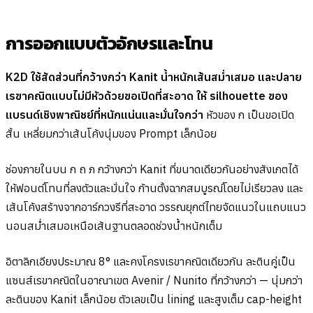
การออกแบบตัวอักษรและโทน
K2D ใช้สัดส่วนที่กว้างกว่า Kanit น้ำหนักเส้นสม่ำเสมอ และปลาย
เรขาคณิตแบบไม่มีหัวด้วยขอเปิดที่สะอาด ให้ silhouette ของ
แบรนด์เชิงพาณิชย์ที่หนักแน่นและมั่นใจกว่า
หัวของ ก เป็นขอเปิด
สั้น เหลี่ยมกว่าเส้นโค้งนุ่มของ Prompt เล็กน้อย
ช่องภายในบน ก ถ ภ กว้างกว่า Kanit ที่ขนาดเดียวกันอย่างสังเกตได้
ให้ฟอนต์โทนที่ลงตัวและมั่นใจ ก้านตั้งฉากสมบูรณ์โดยไม่เรียวลง และ
เส้นโค้งสร้างจากอาร์กวงรีที่สะอาด วรรณยุกต์ไทยจัดแนวในแถบแนว
นอนสม่ำเสมอเหนือเส้นฐานตลอดช่วงน้ำหนักเต็ม
อิตาลิกเอียงประมาณ 8° และคงโครงเรขาคณิตเดียวกัน ละตินคู่เป็น
แซนส์เรขาคณิตในอาณาเขต Avenir / Nunito ที่กว้างกว่า — นุ่มกว่า
ละตินของ Kanit เล็กน้อย ตัวเลขเป็น lining และสูงเต็ม cap-height