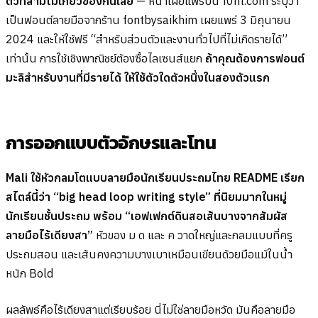
ตัวที่สามไม่เกี่ยวข้องกันเลย
— หน้าเผยแพร่บน f0nt.com ระบุว่า
เป็นฟอนต์ลายมือจากร้าน fontbysaikhim เผยแพร่ 3 มิถุนายน
2024 และให้ใช้ฟรี “สำหรับส่วนตัวและงานทั่วไปที่ไม่เกิดรายได้”
เท่านั้น การใช้เชิงพาณิชย์ต้องซื้อไลเซนส์แยก
ถ้าคุณต้องการฟอนต์
มะลิสำหรับงานที่มีรายได้ ให้ใช้ตัวใดตัวหนึ่งในสองตัวแรก
การออกแบบตัวอักษรและโทน
Mali ใช้หัวกลมโตแบบลายมือนักเรียนประถมไทย README เรียก
สไตล์นี้ว่า “big head loop writing style” ที่นิยมมากในหมู่
นักเรียนชั้นประถม พร้อม “เอฟเฟกต์ดินสอเส้นบางจากสัมผัส
ลายมือไร้เดียงสา”
หัวของ ม ด และ ค วาดใหญ่และกลมแบบที่ครู
ประถมสอน และเส้นคงความบางเบาเหมือนเขียนด้วยมือแม้ในน้ำ
หนัก Bold
ผลลัพธ์คือไร้เดียงสาแต่เรียบร้อย นี่ไม่ใช่ลายมือหวัด มันคือลายมือ