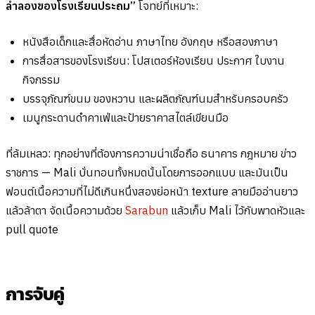
ลำลองของโรงเรียนประถม”
โจทย์ที่เหมาะ:
หนังสือเด็กและสื่อหัดอ่าน ภาษาไทย อังกฤษ หรือสองภาษา
การสื่อสารของโรงเรียน: โปสเตอร์ห้องเรียน ประกาศ ใบงาน
กิจกรรม
บรรจุภัณฑ์ขนม ของหวาน และผลิตภัณฑ์นมสำหรับครอบครัว
เมนูกระดานดำคาเฟ่และป้ายราคาสไตล์เขียนมือ
ที่ล้มเหลว: ทุกอย่างที่ต้องการความน่าเชื่อถือ ธนาคาร กฎหมาย ข่าว
ราชการ — Mali บั่นทอนทั้งหมดนั้นโดยการออกแบบ และมันเป็น
ฟอนต์เนื้อความที่ไม่ดีเกินหนึ่งสองย่อหน้า texture ลายมืออ่านยาว
แล้วล้าตา จัดเนื้อความด้วย
Sarabun
แล้วเก็บ Mali ไว้กับพาดหัวและ
pull quote
การจับคู่