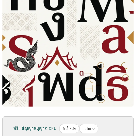
ฟรี · สัญญาอนุญาต OFL
6 น้ำหนัก
Latin ✓