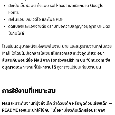
ฝังเป็นเว็บฟอนต์ ทั้งแบบ self-host และเรียกผ่าน Google
Fonts
ฝังในแอป เกม วิดีโอ และไฟล์ PDF
ดัดแปลงและแจกจ่ายต่อ ตราบที่ข้อความสัญญาอนุญาต OFL ติด
ไปกับไฟล์
โรงเรียนอนุบาลหนึ่งแห่งพิมพ์ใบงาน ป้าย และสมุดรายงานทุกใบด้วย
Mali ได้โดยไม่มีเอกสารไลเซนส์ให้กรอกเลย
ระวังจุดเดียว: อย่า
สับสนกับฟอนต์ชื่อ Mali จาก fontbysaikhim บน f0nt.com ซึ่ง
อนุญาตเฉพาะงานที่ไม่หารายได้
ดูตารางเปรียบเทียบด้านบน
การใช้งานที่เหมาะสม
Mali เหมาะกับงานที่มุ่งถึงเด็ก ว่าด้วยเด็ก หรือพูดด้วยเสียงเด็ก —
README เองแนะนำให้ใช้กับ “เนื้อหาเกี่ยวกับเด็กหรือประกาศ