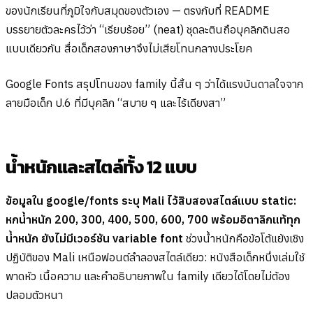
ของนักเรียนที่ภูมิใจกับสมุดของตัวเอง — ตรงกับที่ README
บรรยายตัวละครไว้ว่า “เรียบร้อย” (neat) ชุดละตินถือบุคลิกดินสอ
แบบเดียวกัน สื่อเด็กสองภาษาจึงไม่เสียโทนกลางประโยค
Google Fonts สรุปโทนของ family นี้สั้น ๆ ว่าได้แรงบันดาลใจจาก
ลายมือเด็ก ป.6 ที่มีบุคลิก “สบาย ๆ และไร้เดียงสา”
น้ำหนักและสไตล์ทั้ง 12 แบบ
ข้อมูลใน google/fonts ระบุ Mali ไว้สิบสองสไตล์แบบ static:
หกน้ำหนัก 200, 300, 400, 500, 600, 700 พร้อมอิตาลิกแท้ทุก
น้ำหนัก ยังไม่มีเวอร์ชัน variable font
ช่วงน้ำหนักคือข้อโต้แย้งเชิง
ปฏิบัติของ Mali เหนือฟอนต์ลำลองสไตล์เดียว: หนังสือเด็กหนึ่งเล่มใช้
พาดหัว เนื้อความ และคำอธิบายภาพใน family เดียวได้โดยไม่ต้อง
ปลอมตัวหนา