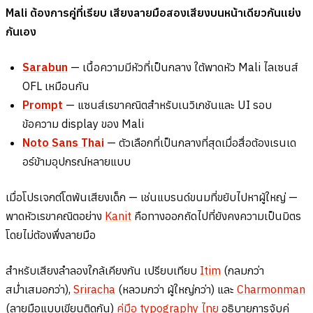
Mali ต้องการคู่ที่เรียบ เสียงลายมือสองเสียงบนหน้าเดียวกันแย่ง
กันเอง
Sarabun
— เนื้อความมีหัวที่เป็นกลาง ใต้พาดหัว Mali ไลเซนส์
OFL เหมือนกัน
Prompt
— แซนส์เรขาคณิตสำหรับเนวิเกชันและ UI รอบ
ข้อความ display ของ Mali
Noto Sans Thai
— ตัวเลือกที่เป็นกลางที่สุดเมื่อสื่อต้องเรนเด
อร์ข้ามอุปกรณ์หลายแบบ
เมื่อโปรเจกต์โตพ้นเสียงเด็ก — เช่นแบรนด์ขนมที่ขยับไปหาผู้ใหญ่ —
พาดหัวเรขาคณิตอย่าง
Kanit
คือทางออกถัดไปที่ยังคงความเป็นมิตร
โดยไม่ต้องพึ่งลายมือ
สำหรับเสียงลำลองใกล้เคียงกัน เปรียบเทียบ
Itim
(กลมกว่า
สม่ำเสมอกว่า),
Sriracha
(หลวมกว่า ผู้ใหญ่กว่า) และ
Charmonman
(ลายมือแบบเขียนติดกัน)
คู่มือ typography ไทย
อธิบายการจับคู่