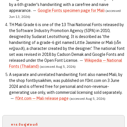
by a 6th grader's handwriting with a carefree and naive
appearance.
—
Google Fonts specimen page for Mali
(accessed
Jun 13, 2026)
TH Mali Grade 6 is one of the 13 Thai National Fonts released by
the Software Industry Promotion Agency (SIPA) in 2010,
designed by Sudarat Leotsithong. It is described as 'the
handwriting of a grade-6 girl named Little Jasmine or Mali (เด็ก
หญิงมะลิ), a character created by the designer.' The national font
set was revised in 2018 by Cadson Demak and Google Fonts and
released under the Open Font License.
—
Wikipedia — National
Fonts (Thailand)
(accessed Aug 5, 2026)
A separate and unrelated handwriting font also named Mali, by
the shop fontbysaikhim, was published on f0nt.com on 3 June
2024 and is offered free for personal and non-revenue-
generating use only, with commercial licensing sold separately.
—
f0nt.com — Mali release page
(accessed Aug 5, 2026)
การจับคู่ฟอนต์