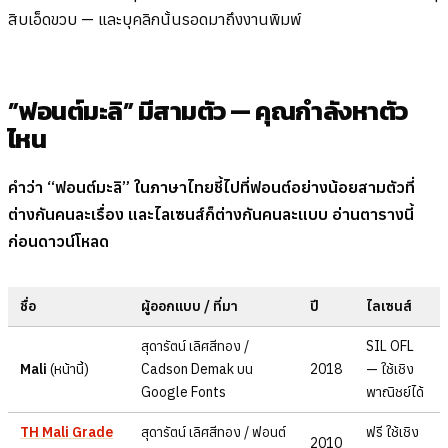
สิบเอ็ดขวบ — และบุคลิกนั้นรอดมาถึงงานพิมพ์
”ฟอนต์มะลิ” มีสามตัว — คุณกำลังหาตัว
ไหน
คำว่า “ฟอนต์มะลิ” ในภาษาไทยชี้ไปที่ฟอนต์อย่างน้อยสามตัวที่
ต่างกันคนละเรื่อง และไลเซนส์ก็ต่างกันคนละแบบ อ่านตารางนี้
ก่อนดาวน์โหลด
ชื่อ
ผู้ออกแบบ / ที่มา
ปี
ไลเซนส์
สุดารัตน์ เลิศสีทอง /
SIL OFL
Mali
(หน้านี้)
Cadson Demak บน
2018
— ใช้เชิง
Google Fonts
พาณิชย์ได้
TH Mali Grade
สุดารัตน์ เลิศสีทอง / ฟอนต์
ฟรี ใช้เชิง
2010