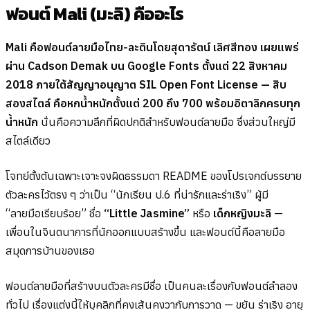
ฟอนต์ Mali (มะลิ) คืออะไร
Mali คือฟอนต์ลายมือไทย-ละตินโดยสุดารัตน์ เลิศสีทอง เผยแพร่
ผ่าน Cadson Demak บน Google Fonts ตั้งแต่ 22 สิงหาคม
2018 ภายใต้สัญญาอนุญาต SIL Open Font License — สิบ
สองสไตล์ คือหกน้ำหนักตั้งแต่ 200 ถึง 700 พร้อมอิตาลิกครบทุก
น้ำหนัก
นั่นคือความลึกที่ผิดปกติสำหรับฟอนต์ลายมือ ซึ่งส่วนใหญ่มี
สไตล์เดียว
โจทย์ตั้งต้นเฉพาะเจาะจงผิดธรรมดา README ของโปรเจกต์บรรยาย
ตัวละครไว้ตรง ๆ ว่าเป็น “นักเรียน ป.6 ที่น่ารักและร่าเริง” ผู้มี
“ลายมือเรียบร้อย” ชื่อ
“Little Jasmine”
หรือ
เด็กหญิงมะลิ
—
เพื่อนในจินตนาการที่นักออกแบบสร้างขึ้น และฟอนต์นี้คือลายมือ
สมุดการบ้านของเธอ
ฟอนต์ลายมือที่สร้างบนตัวละครมีชื่อ เป็นคนละเรื่องกับฟอนต์ลำลอง
ทั่วไป เรื่องแต่งนี้ให้บุคลิกที่คงเส้นคงวากับการวาด — ขยัน ร่าเริง อายุ