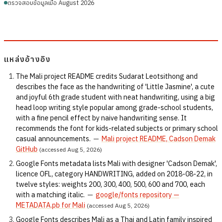
ตรวจสอบข้อมูลเมื่อ August 2026
แหล่งอ้างอิง
The Mali project README credits Sudarat Leotsithong and
describes the face as the handwriting of 'Little Jasmine', a cute
and joyful 6th grade student with neat handwriting, using a big
head loop writing style popular among grade-school students,
with a fine pencil effect by naive handwriting sense. It
recommends the font for kids-related subjects or primary school
casual announcements.
—
Mali project README, Cadson Demak
GitHub
(accessed Aug 5, 2026)
Google Fonts metadata lists Mali with designer 'Cadson Demak',
licence OFL, category HANDWRITING, added on 2018-08-22, in
twelve styles: weights 200, 300, 400, 500, 600 and 700, each
with a matching italic.
—
google/fonts repository —
METADATA.pb for Mali
(accessed Aug 5, 2026)
Google Fonts describes Mali as a Thai and Latin family inspired