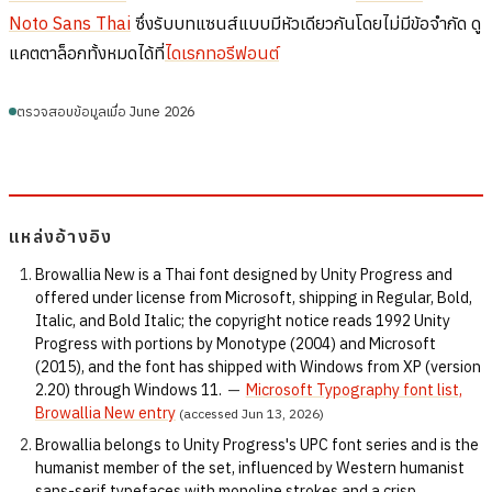
Noto Sans Thai
ซึ่งรับบทแซนส์แบบมีหัวเดียวกันโดยไม่มีข้อจำกัด ดู
แคตตาล็อกทั้งหมดได้ที่
ไดเรกทอรีฟอนต์
ตรวจสอบข้อมูลเมื่อ June 2026
แหล่งอ้างอิง
Browallia New is a Thai font designed by Unity Progress and
offered under license from Microsoft, shipping in Regular, Bold,
Italic, and Bold Italic; the copyright notice reads 1992 Unity
Progress with portions by Monotype (2004) and Microsoft
(2015), and the font has shipped with Windows from XP (version
2.20) through Windows 11.
—
Microsoft Typography font list,
Browallia New entry
(accessed Jun 13, 2026)
Browallia belongs to Unity Progress's UPC font series and is the
humanist member of the set, influenced by Western humanist
sans-serif typefaces with monoline strokes and a crisp