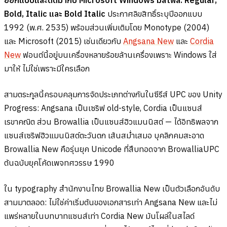
Bold, Italic และ Bold Italic
ประกาศลิขสิทธิ์ระบุปีออกแบบ
1992 (พ.ศ. 2535) พร้อมส่วนเพิ่มเติมโดย Monotype (2004)
และ Microsoft (2015) เช่นเดียวกับ
Angsana New
และ
Cordia
New
ฟอนต์นี้อยู่บนเครื่องหลายร้อยล้านเครื่องเพราะ Windows ใส่
มาให้ ไม่ใช่เพราะมีใครเลือก
สามตระกูลนี้ครอบคลุมการจัดประเภทต่างกันในซีรีส์ UPC ของ Unity
Progress: Angsana เป็นเซริฟ old-style, Cordia เป็นแซนส์
เรขาคณิต ส่วน Browallia เป็นแซนส์ฮิวแมนนิสต์ — ได้อิทธิพลจาก
แซนส์เซริฟฮิวแมนนิสต์ตะวันตก เส้นสม่ำเสมอ บุคลิกคมสะอาด
Browallia New คือรุ่นยุค Unicode ที่สืบทอดจาก BrowalliaUPC
ต้นฉบับยุคโค้ดเพจทศวรรษ 1990
ใน typography สำนักงานไทย Browallia New เป็นตัวเลือกอันดับ
สามมาตลอด: ไม่ใช่ค่าเริ่มต้นของเอกสารเท่า Angsana New และไม่
แพร่หลายในบทบาทแซนส์เท่า Cordia New มันโผล่ในสไลด์