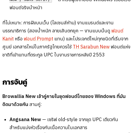
ฟอนต์จริงนำหน้า
ที่ไม่เหมาะ: การฝังบนเว็บ (ไลเซนส์ห้าม) งานแบรนด์และงาน
บรรณาธิการ (สองน้ำหนัก ลายเส้นตกยุค — งานแบบนั้นดู
ฟอนต์
Kanit
หรือ
ฟอนต์ Prompt
แทน) และโปรเจกต์ใหม่ทุกชนิดที่เริ่มจาก
ศูนย์ เอกสารใหม่ในภาครัฐไทยควรใช้
TH Sarabun New
ฟอนต์แห่ง
ชาติที่เข้าแทนที่ตระกูล UPC ในงานราชการหลังปี 2553
การจับคู่
Browallia New เข้าคู่ภายในชุดฟอนต์ไทยของ Windows ที่มัน
ติดมาด้วยกัน
สามคู่:
Angsana New
— เซริฟ old-style จากชุด UPC เดียวกัน
สำหรับแบ่งหัวเรื่องกับเนื้อความในเอกสาร