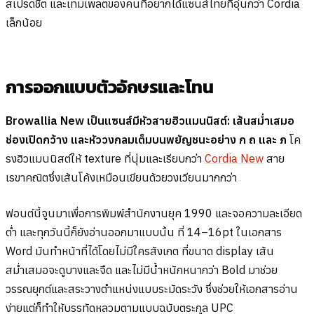
สเปรดชีต และเทมเพลตของคนที่อยากได้แซนส์ไทยที่อุ่นกว่า Cordia
เล็กน้อย
การออกแบบตัวอักษรและโทน
Browallia New เป็นแซนส์มีหัวสายฮิวแมนนิสต์: เส้นสม่ำเสมอ
ช่องเปิดกว้าง และหัววงกลมเต็มบนพยัญชนะอย่าง
ก
ถ
และ
ภ
โค
รงฮิวแมนนิสต์ให้ texture ที่นุ่มและเรียบกว่า
Cordia New
สาย
เรขาคณิตซึ่งเส้นโค้งเหมือนเขียนด้วยวงเวียนมากกว่า
ฟอนต์นี้จูนมาเพื่อการพิมพ์สำนักงานยุค 1990 และจอความละเอียด
ต่ำ และทุกวันนี้ก็ยังอ่านออกมาแบบนั้น ที่ 14–16pt ในเอกสาร
Word มันทำหน้าที่ได้โดยไม่มีใครสังเกต ที่ขนาด display เส้น
สม่ำเสมอจะดูบางและจืด และไม่มีน้ำหนักหนากว่า Bold มาช่วย
วรรณยุกต์และสระวางตำแหน่งแบบระมัดระวัง ซึ่งช่วยให้เอกสารอ่าน
ง่ายแต่ก็ทำให้บรรทัดหลวมตามแบบฉบับตระกูล UPC