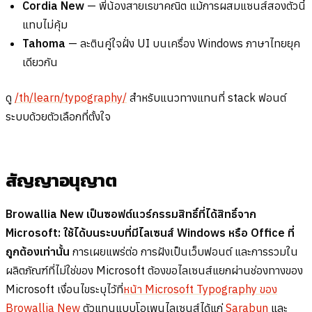
Cordia New
— พี่น้องสายเรขาคณิต แม้การผสมแซนส์สองตัวนี้
แทบไม่คุ้ม
Tahoma
— ละตินคู่ใจฝั่ง UI บนเครื่อง Windows ภาษาไทยยุค
เดียวกัน
ดู
/th/learn/typography/
สำหรับแนวทางแทนที่ stack ฟอนต์
ระบบด้วยตัวเลือกที่ตั้งใจ
สัญญาอนุญาต
Browallia New เป็นซอฟต์แวร์กรรมสิทธิ์ที่ได้สิทธิ์จาก
Microsoft: ใช้ได้บนระบบที่มีไลเซนส์ Windows หรือ Office ที่
ถูกต้องเท่านั้น
การเผยแพร่ต่อ การฝังเป็นเว็บฟอนต์ และการรวมใน
ผลิตภัณฑ์ที่ไม่ใช่ของ Microsoft ต้องขอไลเซนส์แยกผ่านช่องทางของ
Microsoft เงื่อนไขระบุไว้ที่
หน้า Microsoft Typography ของ
Browallia New
ตัวแทนแบบโอเพนไลเซนส์ได้แก่
Sarabun
และ