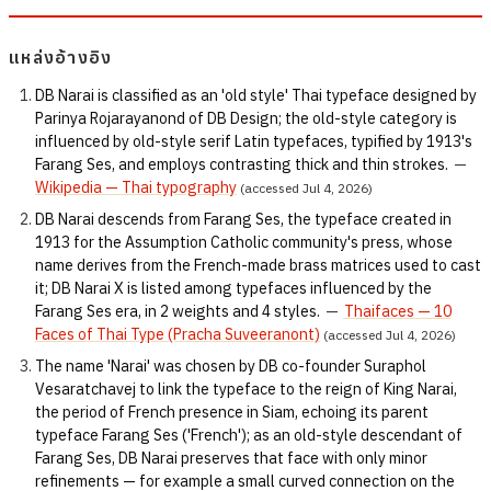
แหล่งอ้างอิง
DB Narai is classified as an 'old style' Thai typeface designed by
Parinya Rojarayanond of DB Design; the old-style category is
influenced by old-style serif Latin typefaces, typified by 1913's
Farang Ses, and employs contrasting thick and thin strokes.
—
Wikipedia — Thai typography
(accessed Jul 4, 2026)
DB Narai descends from Farang Ses, the typeface created in
1913 for the Assumption Catholic community's press, whose
name derives from the French-made brass matrices used to cast
it; DB Narai X is listed among typefaces influenced by the
Farang Ses era, in 2 weights and 4 styles.
—
Thaifaces — 10
Faces of Thai Type (Pracha Suveeranont)
(accessed Jul 4, 2026)
The name 'Narai' was chosen by DB co-founder Suraphol
Vesaratchavej to link the typeface to the reign of King Narai,
the period of French presence in Siam, echoing its parent
typeface Farang Ses ('French'); as an old-style descendant of
Farang Ses, DB Narai preserves that face with only minor
refinements — for example a small curved connection on the