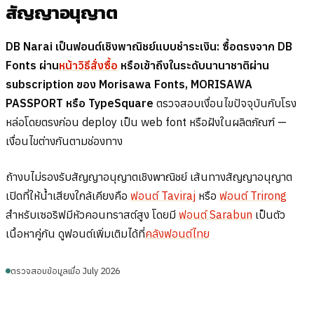
สัญญาอนุญาต
DB Narai เป็นฟอนต์เชิงพาณิชย์แบบชำระเงิน: ซื้อตรงจาก DB
Fonts ผ่าน
หน้าวิธีสั่งซื้อ
หรือเข้าถึงในระดับนานาชาติผ่าน
subscription ของ Morisawa Fonts, MORISAWA
PASSPORT หรือ TypeSquare
ตรวจสอบเงื่อนไขปัจจุบันกับโรง
หล่อโดยตรงก่อน deploy เป็น web font หรือฝังในผลิตภัณฑ์ —
เงื่อนไขต่างกันตามช่องทาง
ถ้างบไม่รองรับสัญญาอนุญาตเชิงพาณิชย์ เส้นทางสัญญาอนุญาต
เปิดที่ให้น้ำเสียงใกล้เคียงคือ
ฟอนต์ Taviraj
หรือ
ฟอนต์ Trirong
สำหรับเซอริฟมีหัวคอนทราสต์สูง โดยมี
ฟอนต์ Sarabun
เป็นตัว
เนื้อหาคู่กัน ดูฟอนต์เพิ่มเติมได้ที่
คลังฟอนต์ไทย
ตรวจสอบข้อมูลเมื่อ July 2026