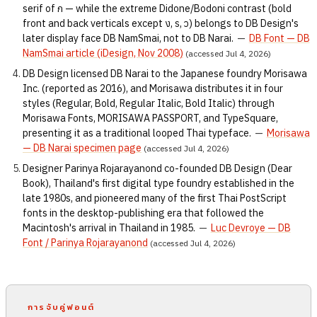
serif of ก — while the extreme Didone/Bodoni contrast (bold
front and back verticals except ง, ร, ว) belongs to DB Design's
later display face DB NamSmai, not to DB Narai.
—
DB Font — DB
NamSmai article (iDesign, Nov 2008)
(accessed Jul 4, 2026)
DB Design licensed DB Narai to the Japanese foundry Morisawa
Inc. (reported as 2016), and Morisawa distributes it in four
styles (Regular, Bold, Regular Italic, Bold Italic) through
Morisawa Fonts, MORISAWA PASSPORT, and TypeSquare,
presenting it as a traditional looped Thai typeface.
—
Morisawa
— DB Narai specimen page
(accessed Jul 4, 2026)
Designer Parinya Rojarayanond co-founded DB Design (Dear
Book), Thailand's first digital type foundry established in the
late 1980s, and pioneered many of the first Thai PostScript
fonts in the desktop-publishing era that followed the
Macintosh's arrival in Thailand in 1985.
—
Luc Devroye — DB
Font / Parinya Rojarayanond
(accessed Jul 4, 2026)
การจับคู่ฟอนต์