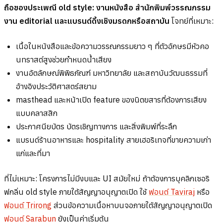
ถือของประเพณี old style: งานหนังสือ สำนักพิมพ์วรรณกรรม
งาน editorial และแบรนด์ดิ้งเชิงมรดกหรือสถาบัน
โจทย์ที่เหมาะ:
เนื้อในหนังสือและข้อความวรรณกรรมยาว ๆ ที่ตัวอักษรมีหัวคอ
นทราสต์สูงช่วยกำหนดน้ำเสียง
งานอัตลักษณ์พิพิธภัณฑ์ มหาวิทยาลัย และสถาบันวัฒนธรรมที่
อ้างอิงประวัติศาสตร์สยาม
masthead และหน้าเปิด feature ของนิตยสารที่ต้องการเสียง
แบบคลาสสิก
ประกาศนียบัตร บัตรเชิญทางการ และสิ่งพิมพ์ที่ระลึก
แบรนด์ร้านอาหารและ hospitality สายเฮอริเทจที่ขายความเก่า
แก่และที่มา
ที่ไม่เหมาะ: โครงการไม่มีงบและ UI สมัยใหม่ ถ้าต้องการบุคลิกเซอริ
ฟกลิ่น old style ภายใต้สัญญาอนุญาตเปิด ใช้
ฟอนต์ Taviraj
หรือ
ฟอนต์ Trirong
ส่วนข้อความเนื้อหาบนจอภายใต้สัญญาอนุญาตเปิด
ฟอนต์ Sarabun
ยังเป็นค่าเริ่มต้น