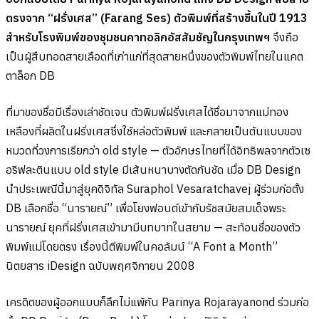
ตรงจาก “ฝรั่งเศส” (Farang Ses) ตัวพิมพ์ที่สร้างขึ้นในปี 1913
สำหรับโรงพิมพ์ของชุมชนคาทอลิกอัสสัมชัญในกรุงเทพฯ
จึงถือ
เป็นผู้สืบทอดสายเลือดที่เก่าแก่ที่สุดสายหนึ่งของตัวพิมพ์ไทยในแคต
ตาล็อก DB
ที่มาของชื่อมีเรื่องเล่าชัดเจน ตัวพิมพ์ฝรั่งเศสได้ชื่อมาจากแม่ทอง
เหลืองที่ผลิตในฝรั่งเศสซึ่งใช้หล่อตัวพิมพ์ และกลายเป็นต้นแบบของ
หมวดที่วงการเรียกว่า old style — ตัวอักษรไทยที่ได้อิทธิพลจากตัวเซ
อริฟละตินแบบ old style มีเส้นหนาบางตัดกันชัด เมื่อ DB Design
นำประเพณีนี้มาสู่ยุคดิจิทัล Suraphol Vesaratchavej ผู้ร่วมก่อตั้ง
DB เลือกชื่อ “นารายณ์” เพื่อโยงฟอนต์เข้ากับรัชสมัยสมเด็จพระ
นารายณ์ ยุคที่ฝรั่งเศสเข้ามามีบทบาทในสยาม — สะท้อนชื่อของตัว
พิมพ์แม่โดยตรง เรื่องนี้ตีพิมพ์ในคอลัมน์ “A Font a Month”
นิตยสาร iDesign ฉบับพฤศจิกายน 2008
เครดิตของผู้ออกแบบก็ลึกไม่แพ้กัน Parinya Rojarayanond ร่วมก่อ