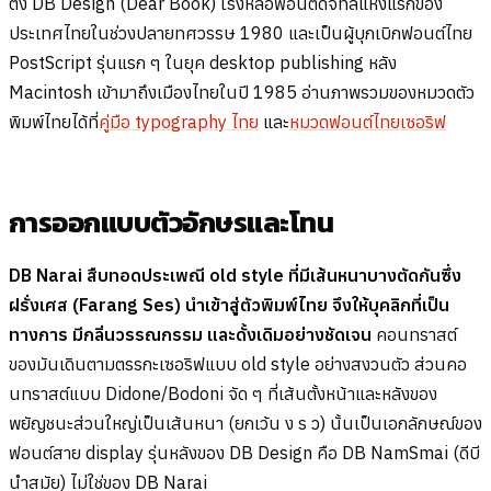
ตั้ง DB Design (Dear Book) โรงหล่อฟอนต์ดิจิทัลแห่งแรกของ
ประเทศไทยในช่วงปลายทศวรรษ 1980 และเป็นผู้บุกเบิกฟอนต์ไทย
PostScript รุ่นแรก ๆ ในยุค desktop publishing หลัง
Macintosh เข้ามาถึงเมืองไทยในปี 1985 อ่านภาพรวมของหมวดตัว
พิมพ์ไทยได้ที่
คู่มือ typography ไทย
และ
หมวดฟอนต์ไทยเซอริฟ
การออกแบบตัวอักษรและโทน
DB Narai สืบทอดประเพณี old style ที่มีเส้นหนาบางตัดกันซึ่ง
ฝรั่งเศส (Farang Ses) นำเข้าสู่ตัวพิมพ์ไทย จึงให้บุคลิกที่เป็น
ทางการ มีกลิ่นวรรณกรรม และดั้งเดิมอย่างชัดเจน
คอนทราสต์
ของมันเดินตามตรรกะเซอริฟแบบ old style อย่างสงวนตัว ส่วนคอ
นทราสต์แบบ Didone/Bodoni จัด ๆ ที่เส้นตั้งหน้าและหลังของ
พยัญชนะส่วนใหญ่เป็นเส้นหนา (ยกเว้น ง ร ว) นั้นเป็นเอกลักษณ์ของ
ฟอนต์สาย display รุ่นหลังของ DB Design คือ DB NamSmai (ดีบี
นําสมัย) ไม่ใช่ของ DB Narai