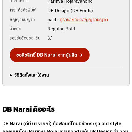
Parinya Rojarayanond
นักออกแบบ
DB Design (DB Fonts)
โรงหล่อตัวพิมพ์
paid ·
ดูรายละเอียดสัญญาอนุญาต
สัญญาอนุญาต
Regular, Bold
น้ำหนัก
ใช่
รองรับอักษรละติน
ขอลิขสิทธิ์ DB Narai จากผู้ผลิต →
วิธีติดตั้งและใช้งาน
DB Narai คืออะไร
DB Narai (ดีบี นารายณ์) คือฟอนต์ไทยมีหัวตระกูล old style
ออกแบบโดย Parinya Rojarayanond แห่ง DB Design สืบสาย