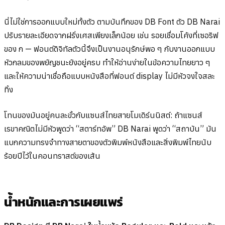
นี่ไม่ใช่การออกแบบใหม่ทั้งตัว ตามบันทึกของ DB Font ตัว DB Narai
ปรับรายละเอียดจากฝรั่งเศสเพียงเล็กน้อย เช่น รอยเชื่อมโค้งที่เซอริฟ
ของ ก — ฟอนต์ดิจิทัลตัวนี้จึงเป็นงานอนุรักษ์พอ ๆ กับงานออกแบบ
หัวกลมของพยัญชนะยังอยู่ครบ ทำให้อ่านง่ายในข้อความไทยยาว ๆ
และให้ความน่าเชื่อถือแบบหนังสือที่ฟอนต์ display ไม่มีหัวจงใจสละ
ทิ้ง
โทนของมันอยู่คนละขั้วกับแซนส์ไทยสายโมเดิร์นนิสต์: ถ้าแซนส์
เรขาคณิตไม่มีหัวพูดว่า “สตาร์ทอัพ” DB Narai พูดว่า “สถาบัน” มัน
แบกความทรงจำทางสายตาของตัวพิมพ์หนังสือและสิ่งพิมพ์ไทยนับ
ร้อยปีไว้ในคอนทราสต์ของเส้น
น้ำหนักและการเผยแพร่