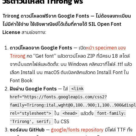
วิธีดาวน์โหลด Trirong ฟรี
Trirong ดาวน์โหลดฟรีจาก Google Fonts — ไม่ต้องลงทะเบียน
ไม่มีค่าใช้จ่าย ใช้เชิงพาณิชย์ได้เต็มที่ภายใต้ SIL Open Font
License
สามช่องทาง:
ดาวน์โหลดจาก Google Fonts
— เปิด
หน้า specimen ของ
Trirong
กด “Get font” แล้วดาวน์โหลด ZIP ที่มีครบ 18 สไตล์
จากนั้นแตกไฟล์และติดตั้ง: บน Windows คลิกขวาที่ไฟล์ .ttf แล้ว
เลือก Install บน macOS ดับเบิลคลิกแล้วกด Install Font ใน
Font Book
ฝังผ่าน Google Fonts
— ใส่
<link
href="https://fonts.googleapis.com/css2?
family=Trirong:ital,wght@0,100..900;1,100..900&displ
ใน
แล้วตั้ง
rel="stylesheet">
<head>
font-family:
ใน CSS
'Trirong', serif;
ซอร์สบน GitHub
—
google/fonts repository
มีไฟล์ TTF ทั้ง