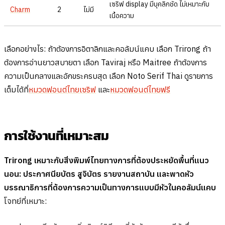
เซริฟ display มีบุคลิกชัด ไม่เหมาะกับ
Charm
2
ไม่มี
เนื้อความ
เลือกอย่างไร: ถ้าต้องการอิตาลิกและคอลัมน์แคบ เลือก Trirong ถ้า
ต้องการอ่านยาวสบายตา เลือก Taviraj หรือ Maitree ถ้าต้องการ
ความเป็นกลางและอักขระครบสุด เลือก Noto Serif Thai ดูรายการ
เต็มได้ที่
หมวดฟอนต์ไทยเซริฟ
และ
หมวดฟอนต์ไทยฟรี
การใช้งานที่เหมาะสม
Trirong เหมาะกับสิ่งพิมพ์ไทยทางการที่ต้องประหยัดพื้นที่แนว
นอน: ประกาศนียบัตร สูจิบัตร รายงานสถาบัน และพาดหัว
บรรณาธิการที่ต้องการความเป็นทางการแบบมีหัวในคอลัมน์แคบ
โจทย์ที่เหมาะ: