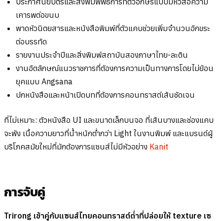
ประกาศนียบัตรและสิ่งพิมพ์พิธีการที่ตัวอักษรแบบมีหัวสื่อความ
เคารพต่อขนบ
พาดหัวนิตยสารและหนังสือพิมพ์ที่ตัวแคบช่วยเพิ่มจำนวนอักขระ
ต่อบรรทัด
รายงานประจำปีและสิ่งพิมพ์สถาบันสองภาษาไทย-ละติน
งานอัตลักษณ์แนวราชการที่ต้องการความเป็นทางการโดยไม่ย้อน
ยุคแบบ Angsana
ปกหนังสือและหน้าเปิดบทที่ต้องการคอนทราสต์เส้นชัดเจน
ที่ไม่เหมาะ: ตัวหนังสือ UI และขนาดเล็กบนจอ ที่เส้นบางและช่องแคบ
จะพัง เนื้อความยาวที่น้ำหนักต่ำกว่า Light ในงานพิมพ์ และแบรนด์ผู้
บริโภคสมัยใหม่ที่มักต้องการแซนส์ไม่มีหัวอย่าง
Kanit
การจับคู่
Trirong เข้าคู่กับแซนส์ไทยคอนทราสต์ต่ำที่ปล่อยให้ texture เซ