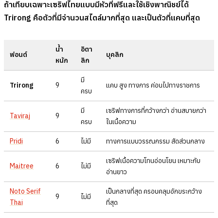
ถ้าเทียบเฉพาะเซริฟไทยแบบมีหัวที่ฟรีและใช้เชิงพาณิชย์ได้
Trirong คือตัวที่มีจำนวนสไตล์มากที่สุด และเป็นตัวที่แคบที่สุด
น้ำ
อิตา
ฟอนต์
บุคลิก
หนัก
ลิก
มี
Trirong
9
แคบ สูง ทางการ ค่อนไปทางราชการ
ครบ
มี
เซริฟทางการที่กว้างกว่า อ่านสบายกว่า
Taviraj
9
ครบ
ในเนื้อความ
Pridi
6
ไม่มี
ทางการแบบวรรณกรรม สัดส่วนกลาง
เซริฟเนื้อความโทนอ่อนโยน เหมาะกับ
Maitree
6
ไม่มี
อ่านยาว
Noto Serif
เป็นกลางที่สุด ครอบคลุมอักขระกว้าง
9
ไม่มี
Thai
ที่สุด