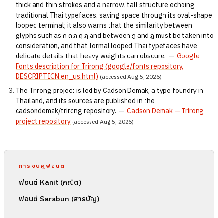
thick and thin strokes and a narrow, tall structure echoing
traditional Thai typefaces, saving space through its oval-shape
looped terminal; it also warns that the similarity between
glyphs such as ก ถ ภ ฤ ฦ and between ฎ and ฏ must be taken into
consideration, and that formal looped Thai typefaces have
delicate details that heavy weights can obscure.
—
Google
Fonts description for Trirong (google/fonts repository,
DESCRIPTION.en_us.html)
(accessed Aug 5, 2026)
The Trirong project is led by Cadson Demak, a type foundry in
Thailand, and its sources are published in the
cadsondemak/trirong repository.
—
Cadson Demak — Trirong
project repository
(accessed Aug 5, 2026)
การจับคู่ฟอนต์
ฟอนต์ Kanit (คณิต)
ฟอนต์ Sarabun (สารบัญ)