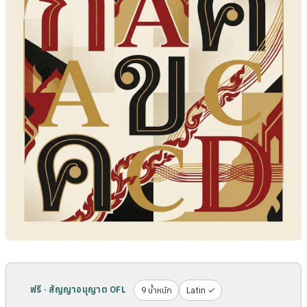
ฟรี · สัญญาอนุญาต OFL
9 น้ำหนัก
Latin ✓