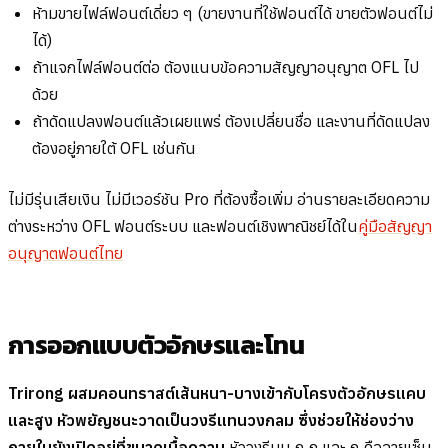
ห้ามขายไฟล์ฟอนต์เดี่ยว ๆ (ขายงานที่ใช้ฟอนต์ได้ ขายตัวฟอนต์ไม่
ได้)
ถ้าแจกไฟล์ฟอนต์ต่อ ต้องแนบข้อความสัญญาอนุญาต OFL ไป
ด้วย
ถ้าดัดแปลงฟอนต์แล้วเผยแพร่ ต้องเปลี่ยนชื่อ และงานที่ดัดแปลง
ต้องอยู่ภายใต้ OFL เช่นกัน
ไม่มีรุ่นเสียเงิน ไม่มีเวอร์ชัน Pro ที่ต้องซื้อเพิ่ม อ่านรายละเอียดความ
ต่างระหว่าง OFL ฟอนต์ระบบ และฟอนต์เชิงพาณิชย์ได้ใน
คู่มือสัญญา
อนุญาตฟอนต์ไทย
การออกแบบตัวอักษรและโทน
Trirong ผสมคอนทราสต์เส้นหนา-บางเข้ากับโครงตัวอักษรแคบ
และสูง หัวพยัญชนะวาดเป็นวงรีแทนวงกลม ซึ่งช่วยให้ช่องว่าง
ภายในยังเปิดอยู่ที่ขนาดเนื้อความ
หัววงรีบน ก ถ และ ภ คือลายเซ็น