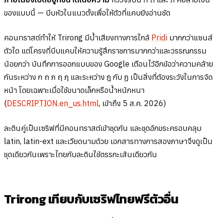
ของแบบนี้ — บีบหัวในแนวตั้งเพื่อให้ตัวที่แคบยังอ่านชัด
คอนทราสต์ทำให้ Trirong มีน้ำเสียงทางการใกล้
Pridi
มากกว่าแซนส์
ตัวใด แต่โครงที่บีบแคบให้ความรู้สึกราชการมากกว่าและวรรณกรรม
น้อยกว่า บันทึกการออกแบบของ Google เตือนไว้อีกข้อว่าความคล้าย
กันระหว่าง ก ถ ภ ฤ ฦ และระหว่าง ฎ กับ ฏ เป็นสิ่งที่ต้องระวังในการจัด
หน้า โดยเฉพาะเมื่อใช้ขนาดเล็กหรือน้ำหนักหนา
(
DESCRIPTION.en_us.html
, เข้าถึง 5 ส.ค. 2026)
ละตินคู่เป็นเซริฟที่มีคอนทราสต์เข้าชุดกัน และชุดอักขระครอบคลุม
latin, latin-ext และเวียดนามด้วย เอกสารทางการสองภาษาจึงดูเป็น
ชุดเดียวกันเพราะไทยกับละตินใช้ตรรกะเส้นเดียวกัน
Trirong เทียบกับเซริฟไทยฟรีตัวอื่น