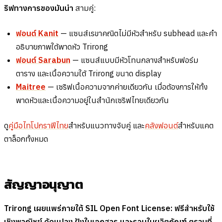
ริฟทางการของมันนำ
สามคู่:
ฟอนต์ Kanit
— แซนส์เรขาคณิตไม่มีหัวสำหรับ subhead และคำ
อธิบายภาพใต้พาดหัว Trirong
ฟอนต์ Sarabun
— แซนส์แบบมีหัวโทนกลางสำหรับฟอร์ม
ตาราง และเนื้อความใต้ Trirong ขนาด display
Maitree
— เซริฟเนื้อความจากค่ายเดียวกัน เมื่อต้องการให้ทั้ง
พาดหัวและเนื้อความอยู่ในสำนักเซริฟไทยเดียวกัน
ดู
คู่มือไทโปกราฟีไทย
สำหรับแนวทางจับคู่ และ
คลังฟอนต์
สำหรับแคต
ตาล็อกทั้งหมด
สัญญาอนุญาต
Trirong เผยแพร่ภายใต้ SIL Open Font License: ฟรีสำหรับใช้
เชิงพาณิชย์ ดัดแปลง ฝังในเอกสาร และรวมในผลิตภัณฑ์ ตราบที่