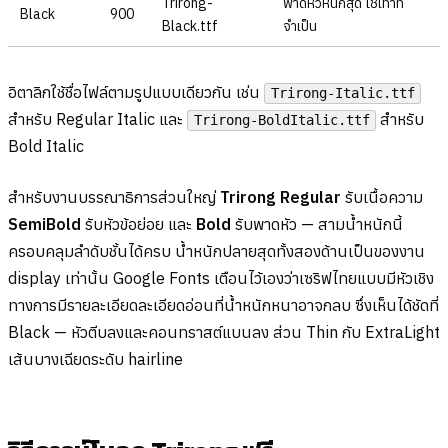
Trirong-
พาดหัวหนักสุด ใช้เท่าที่
Black
900
Black.ttf
จำเป็น
อิตาลิกใช้ชื่อไฟล์ตามรูปแบบเดียวกัน เช่น
Trirong-Italic.ttf
สำหรับ Regular Italic และ
สำหรับ
Trirong-BoldItalic.ttf
Bold Italic
สำหรับงานบรรณาธิการส่วนใหญ่
Trirong Regular
รับเนื้อความ
SemiBold
รับหัวข้อย่อย และ
Bold
รับพาดหัว — สามน้ำหนักนี้
ครอบคลุมลำดับชั้นได้ครบ น้ำหนักปลายสุดทั้งสองด้านเป็นของงาน
display เท่านั้น Google Fonts เตือนไว้เองว่าเซริฟไทยแบบมีหัวเชิง
ทางการมีรายละเอียดละเอียดอ่อนที่น้ำหนักหนาอาจกลบ ซึ่งเห็นได้ชัดที่
Black — หัวตีบลงและคอนทราสต์แบนลง ส่วน Thin กับ ExtraLight
เส้นบางเฉียดระดับ hairline